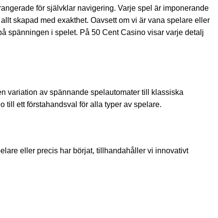
rrangerade för självklar navigering. Varje spel är imponerande
r allt skapad med exakthet. Oavsett om vi är vana spelare eller
 på spänningen i spelet. På 50 Cent Casino visar varje detalj
 en variation av spännande spelautomater till klassiska
ill ett förstahandsval för alla typer av spelare.
re eller precis har börjat, tillhandahåller vi innovativt