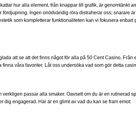
attar hur alla element, från knappar till grafik, är genomtänkt a
vår fördjupning. Ingen onödvändig röra distraherar oss; snarare ä
 estetik som kompletterar funktionaliteten kan vi fokusera enbart
 glada att se att det finns något för alla på 50 Cent Casino. Från
 finna våra favoriter. Låt oss undersöka vad som gör detta casino t
verkligen passar alla smaker. Oavsett om du är en rutinerad spela
 dig engagerad. Här är en glimt av vad du kan se fram emot: