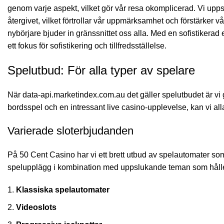
genom varje aspekt, vilket gör vår resa okomplicerad. Vi uppsk
återgivet, vilket förtrollar vår uppmärksamhet och förstärker 
nybörjare bjuder in gränssnittet oss alla. Med en sofistikerad
ett fokus för sofistikering och tillfredsställelse.
Spelutbud: För alla typer av spelare
När
data-api.marketindex.com.au
det gäller spelutbudet är vi
bordsspel och en intressant live casino-upplevelse, kan vi alla
Varierade sloterbjudanden
På 50 Cent Casino har vi ett brett utbud av spelautomater som 
spelupplägg i kombination med uppslukande teman som håller
Klassiska spelautomater
Videoslots