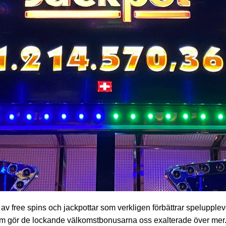
free spins och jackpottar som verkligen förbättrar spelupplevel
sutom gör de lockande välkomstbonusarna oss exalterade över mer. 