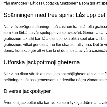
från mängden? Låt oss upptäcka funktionerna som gör att spe
Spänningen med free spins: Lås upp det 
När vi överväger spänningen på casinon framstår ofta gratissn
som kan förbättra vår spelupplevelse avsevärt. Genom att anv
gratissnurr taktiskt kan låta oss utforska olika spel utan a
gratissnurr, vilket ger oss ännu fler chanser att vinna. Det ä
denna kunskap gör att vi kan få ut det mesta av våra casinoäve
Utforska jackpottmöjligheterna
När vi nu riktar vårt fokus mot jackpottmöjligheter kan vi inte
belöningar. Låt oss gemensamt undersöka några vinnarstrategi
Diverse jackpottyper
Även om jackpottar ofta kan verka som flyktiga drömmar, avs