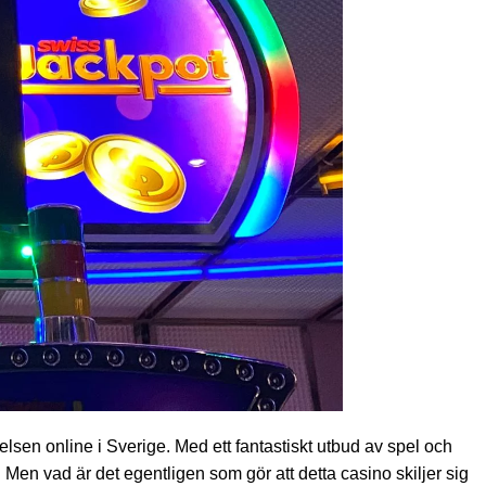
sen online i Sverige. Med ett fantastiskt utbud av spel och
Men vad är det egentligen som gör att detta casino skiljer sig