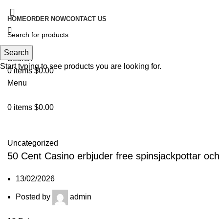
HOME
ORDER NOW
CONTACT US
Search
Search
Start typing to see products you are looking for.
0
items
$
0.00
Menu
0
items
$
0.00
Blog
Uncategorized
50 Cent Casino erbjuder free spinsjackpottar och
13/02/2026
Posted by
admin