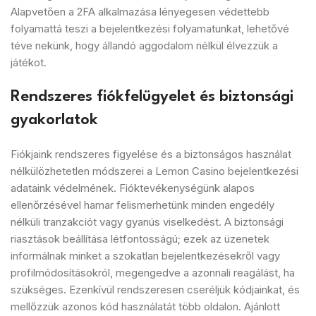
Alapvetően a 2FA alkalmazása lényegesen védettebb
folyamattá teszi a bejelentkezési folyamatunkat, lehetővé
téve nekünk, hogy állandó aggodalom nélkül élvezzük a
játékot.
Rendszeres fiókfelügyelet és biztonsági
gyakorlatok
Fiókjaink rendszeres figyelése és a biztonságos használat
nélkülözhetetlen módszerei a Lemon Casino bejelentkezési
adataink védelmének. Fióktevékenységünk alapos
ellenőrzésével hamar felismerhetünk minden engedély
nélküli tranzakciót vagy gyanús viselkedést. A biztonsági
riasztások beállítása létfontosságú; ezek az üzenetek
informálnak minket a szokatlan bejelentkezésekről vagy
profilmódosításokról, megengedve a azonnali reagálást, ha
szükséges. Ezenkívül rendszeresen cseréljük kódjainkat, és
mellőzzük azonos kód használatát több oldalon. Ajánlott