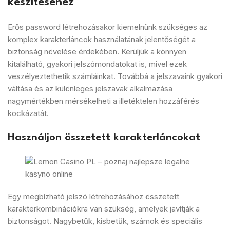
készítéséhez
Erős password létrehozásakor kiemelnünk szükséges az
komplex karakterláncok használatának jelentőségét a
biztonság növelése érdekében. Kerüljük a könnyen
kitalálható, gyakori jelszómondatokat is, mivel ezek
veszélyeztethetik számláinkat. Továbbá a jelszavaink gyakori
váltása és az különleges jelszavak alkalmazása
nagymértékben mérsékelheti a illetéktelen hozzáférés
kockázatát.
Használjon összetett karakterláncokat
Egy megbízható jelszó létrehozásához összetett
karakterkombinációkra van szükség, amelyek javítják a
biztonságot. Nagybetűk, kisbetűk, számok és speciális