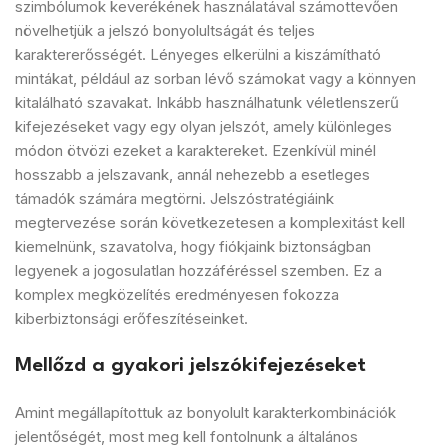
szimbólumok keverékének használatával számottevően
növelhetjük a jelszó bonyolultságát és teljes
karaktererősségét. Lényeges elkerülni a kiszámítható
mintákat, például az sorban lévő számokat vagy a könnyen
kitalálható szavakat. Inkább használhatunk véletlenszerű
kifejezéseket vagy egy olyan jelszót, amely különleges
módon ötvözi ezeket a karaktereket. Ezenkívül minél
hosszabb a jelszavank, annál nehezebb a esetleges
támadók számára megtörni. Jelszóstratégiáink
megtervezése során következetesen a komplexitást kell
kiemelnünk, szavatolva, hogy fiókjaink biztonságban
legyenek a jogosulatlan hozzáféréssel szemben. Ez a
komplex megközelítés eredményesen fokozza
kiberbiztonsági erőfeszítéseinket.
Mellőzd a gyakori jelszókifejezéseket
Amint megállapítottuk az bonyolult karakterkombinációk
jelentőségét, most meg kell fontolnunk a általános