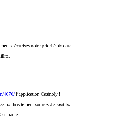
ments sécurisés notre priorité absolue.
llité.
on/4670/
l’application Casinoly !
sino directement sur nos dispositifs.
fascinante.