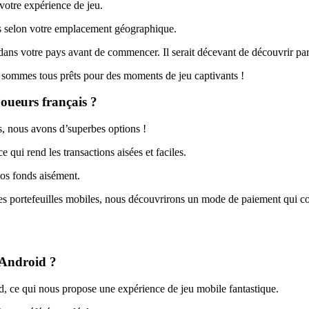
 votre expérience de jeu.
ns selon votre emplacement géographique.
dans votre pays avant de commencer. Il serait décevant de découvrir par
 sommes tous prêts pour des moments de jeu captivants !
oueurs français ?
s, nous avons d’superbes options !
qui rend les transactions aisées et faciles.
nos fonds aisément.
des portefeuilles mobiles, nous découvrirons un mode de paiement qui cor
t Android ?
id, ce qui nous propose une expérience de jeu mobile fantastique.