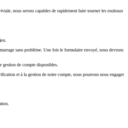
iviale, nous serons capables de rapidement faire tourner les rouleaux
jeu.
démarrage sans problème. Une fois le formulaire envoyé, nous devrons
de gestion de compte disponibles.
rification et à la gestion de notre compte, nous pourrons nous engager
tion.