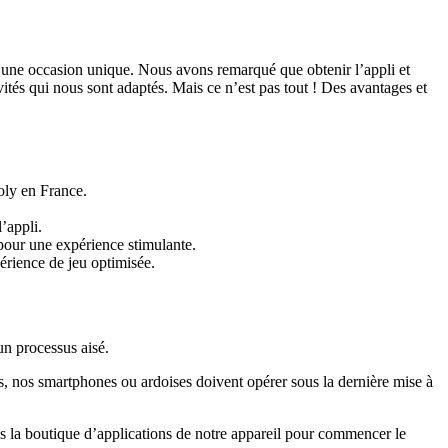
re une occasion unique. Nous avons remarqué que obtenir l’appli et
tés qui nous sont adaptés. Mais ce n’est pas tout ! Des avantages et
oly en France.
’appli.
pour une expérience stimulante.
érience de jeu optimisée.
un processus aisé.
es, nos smartphones ou ardoises doivent opérer sous la dernière mise à
ns la boutique d’applications de notre appareil pour commencer le