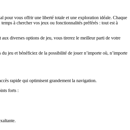
 pour vous offrir une liberté totale et une exploration idéale. Chaque
emps à chercher vos jeux ou fonctionnalités préférés : tout est à
aux diverses options de jeu, vous tirerez le meilleur parti de votre
s du jeu et bénéficiez de la possibilité de jouer n’importe où, n’importe
’accès rapide qui optimisent grandement la navigation.
nts forts :
exaltante.