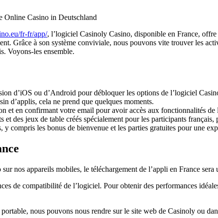
ino.eu/fr-fr/app/
, l’logiciel Casinoly Casino, disponible en France, off
nt. Grâce à son système conviviale, nous pouvons vite trouver les activi
çais. Voyons-les ensemble.
ersion d’iOS ou d’Android pour débloquer les options de l’logiciel Casin
gasin d’applis, cela ne prend que quelques moments.
et en confirmant votre email pour avoir accès aux fonctionnalités de l
t des jeux de table créés spécialement pour les participants français, 
, y compris les bonus de bienvenue et les parties gratuites pour une exp
ance
sur nos appareils mobiles, le téléchargement de l’appli en France sera 
ences de compatibilité de l’logiciel. Pour obtenir des performances idéal
f portable, nous pouvons nous rendre sur le site web de Casinoly ou da