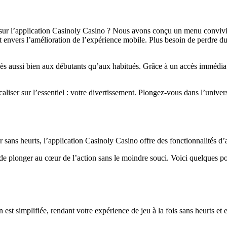
 sur l’application Casinoly Casino ? Nous avons conçu un menu convivial
vers l’amélioration de l’expérience mobile. Plus besoin de perdre du t
ccès aussi bien aux débutants qu’aux habitués. Grâce à un accès immédiat 
caliser sur l’essentiel : votre divertissement. Plongez-vous dans l’univer
ur sans heurts, l’application Casinoly Casino offre des fonctionnalités d
e plonger au cœur de l’action sans le moindre souci. Voici quelques poi
n est simplifiée, rendant votre expérience de jeu à la fois sans heurts et 