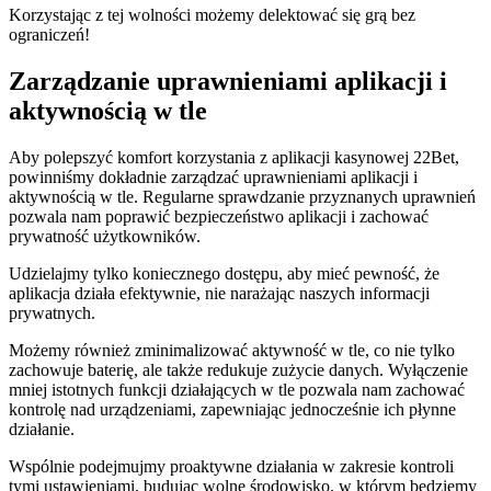
Korzystając z tej wolności możemy delektować się grą bez
ograniczeń!
Zarządzanie uprawnieniami aplikacji i
aktywnością w tle
Aby polepszyć komfort korzystania z aplikacji kasynowej 22Bet,
powinniśmy dokładnie zarządzać uprawnieniami aplikacji i
aktywnością w tle. Regularne sprawdzanie przyznanych uprawnień
pozwala nam poprawić bezpieczeństwo aplikacji i zachować
prywatność użytkowników.
Udzielajmy tylko koniecznego dostępu, aby mieć pewność, że
aplikacja działa efektywnie, nie narażając naszych informacji
prywatnych.
Możemy również zminimalizować aktywność w tle, co nie tylko
zachowuje baterię, ale także redukuje zużycie danych. Wyłączenie
mniej istotnych funkcji działających w tle pozwala nam zachować
kontrolę nad urządzeniami, zapewniając jednocześnie ich płynne
działanie.
Wspólnie podejmujmy proaktywne działania w zakresie kontroli
tymi ustawieniami, budując wolne środowisko, w którym będziemy