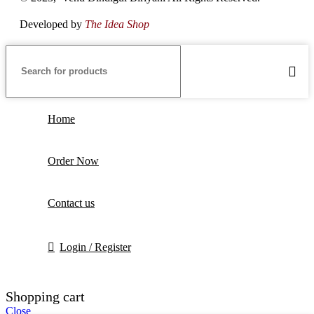
Developed by
The Idea Shop
Home
Order Now
Contact us
Login / Register
Shopping cart
Close