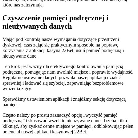
które nas zatrzymują.
Czyszczenie pamięci podręcznej i
nieużywanych danych
Mając pod kontrolą nasze wymagania dotyczące przestrzeni
dyskowej, czas zająć się praktycznym sposobie na poprawę
korzystania z aplikacji kasyna 22Bet: usuń pamięć podręczną i
nieużywane dane.
Ten krok jest ważny dla efektywnego kontrolowania pamięcią
podręczną, pomagając nam uwolnić miejsce i poprawić wydajność.
Regularne usuwanie danych pozwala naszej aplikacji działać
sprawniej i ładować się szybciej, zapewniając bezproblemowe
wrażenia z gry.
Sprawdźmy ustawieniom aplikacji i znajdźmy sekcję dotyczącą
pamięci.
Często należy po prostu zaznaczyć opcję „wyczyść pamięć
podręczną” i skasować wszelkie nieużywane dane. Trzeba kilka
kliknięć, aby zyskać cenne miejsce w pamięci, odblokowując pełen
potencjał naszej aplikacji kasynowej 22Bet.