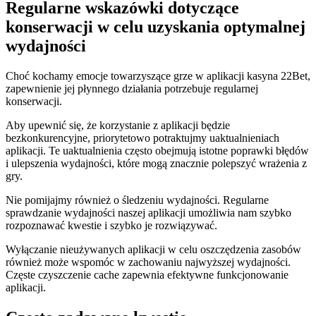
Regularne wskazówki dotyczące
konserwacji w celu uzyskania optymalnej
wydajności
Choć kochamy emocje towarzyszące grze w aplikacji kasyna 22Bet,
zapewnienie jej płynnego działania potrzebuje regularnej
konserwacji.
Aby upewnić się, że korzystanie z aplikacji będzie
bezkonkurencyjne, priorytetowo potraktujmy uaktualnieniach
aplikacji. Te uaktualnienia często obejmują istotne poprawki błędów
i ulepszenia wydajności, które mogą znacznie polepszyć wrażenia z
gry.
Nie pomijajmy również o śledzeniu wydajności. Regularne
sprawdzanie wydajności naszej aplikacji umożliwia nam szybko
rozpoznawać kwestie i szybko je rozwiązywać.
Wyłączanie nieużywanych aplikacji w celu oszczędzenia zasobów
również może wspomóc w zachowaniu najwyższej wydajności.
Częste czyszczenie cache zapewnia efektywne funkcjonowanie
aplikacji.