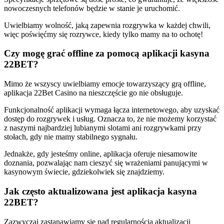
nowoczesnych telefonów będzie w stanie je uruchomić.
Uwielbiamy wolność, jaką zapewnia rozgrywka w każdej chwili,
więc poświęćmy się rozrywce, kiedy tylko mamy na to ochotę!
Czy mogę grać offline za pomocą aplikacji kasyna
22BET?
Mimo że wszyscy uwielbiamy emocje towarzyszący grą offline,
aplikacja 22Bet Casino na nieszczęście go nie obsługuje.
Funkcjonalność aplikacji wymaga łącza internetowego, aby uzyskać
dostęp do rozgrywek i usług. Oznacza to, że nie możemy korzystać
z naszymi najbardziej lubianymi slotami ani rozgrywkami przy
stołach, gdy nie mamy stabilnego sygnału.
Jednakże, gdy jesteśmy online, aplikacja oferuje niesamowite
doznania, pozwalając nam cieszyć się wrażeniami panującymi w
kasynowym świecie, gdziekolwiek się znajdziemy.
Jak często aktualizowana jest aplikacja kasyna
22BET?
Zazwyczaj zastanawiamy się nad regularnością aktualizacji