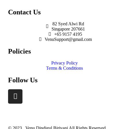
Contact Us
82 Syed Alwi Rd
Singapore 207661
+65 9157 4195
VenuSupport@gmail.com
Policies
Privacy Policy
Terms & Conditions
Follow Us
© 2023, Venu Dindigul Biriyani All Rights Reserved.