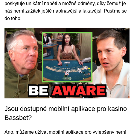
poskytuje unikátní napětí a možné odměny, díky čemuž je
náš herní zážitek ještě napínavější a lákavější. Pusťme se
do toho!
Jsou dostupné mobilní aplikace pro kasino
Bassbet?
Ano, můžeme užívat mobilní aplikace pro vylepšený herní