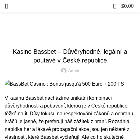
0
$
0.00
Blog
UNCATEGORIZED
Kasino Bassbet – Důvěryhodné, legální a
poutavé v České republice
Admin
V kasinu
Bassbet
nacházíme unikátní kombinaci
důvěryhodnosti a pobavení, kterou je v České republice
těžké najít. Díky fokusu na respektování zákonů a ochranu
hráčů je jasné, že preferují náš zážitek z hraní. Rozsáhlá
nabídka her a lákavé propagační akce jsou jen některé z
vlastností, které Bassbet vyčleňují. Ale co ho skutečně