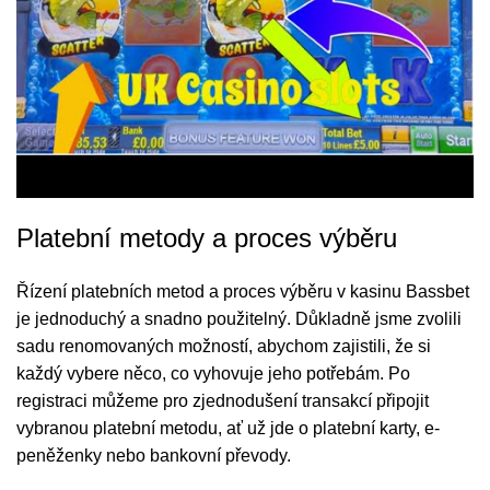
Platební metody a proces výběru
Řízení platebních metod a proces výběru v kasinu Bassbet
je jednoduchý a snadno použitelný. Důkladně jsme zvolili
sadu renomovaných možností, abychom zajistili, že si
každý vybere něco, co vyhovuje jeho potřebám. Po
registraci můžeme pro zjednodušení transakcí připojit
vybranou platební metodu, ať už jde o platební karty, e-
peněženky nebo bankovní převody.