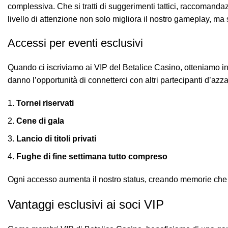
complessiva. Che si tratti di suggerimenti tattici, raccomanda
livello di attenzione non solo migliora il nostro gameplay, m
Accessi per eventi esclusivi
Quando ci iscriviamo ai VIP del Betalice Casino, otteniamo ingr
danno l’opportunità di connetterci con altri partecipanti d’azz
Tornei riservati
Cene di gala
Lancio di titoli privati
Fughe di fine settimana tutto compreso
Ogni accesso aumenta il nostro status, creando memorie che 
Vantaggi esclusivi ai soci VIP