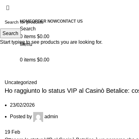
HOME
ORDER NOW
CONTACT US
Search
Search
0
items
$
0.00
Start typing to see products you are looking for.
Menu
0
items
$
0.00
Blog
Uncategorized
Ho raggiunto lo status VIP al Casinò Betalice: cos
23/02/2026
Posted by
admin
19
Feb