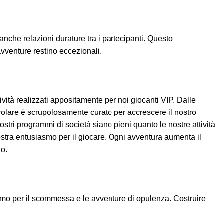
che relazioni durature tra i partecipanti. Questo
avventure restino eccezionali.
ità realizzati appositamente per noi giocanti VIP. Dalle
colare è scrupolosamente curato per accrescere il nostro
stri programmi di società siano pieni quanto le nostre attività
stra entusiasmo per il giocare. Ogni avventura aumenta il
io.
iasmo per il scommessa e le avventure di opulenza. Costruire