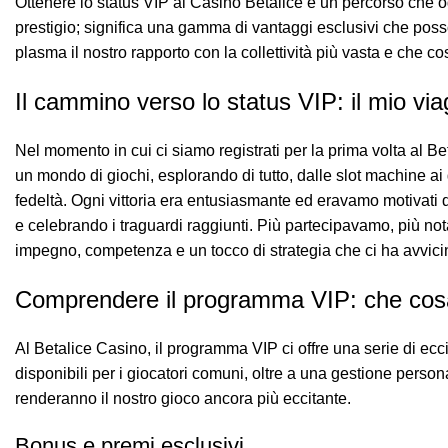
Ottenere lo status VIP al Casinò Betalice è un percorso che og
prestigio; significa una gamma di vantaggi esclusivi che po
plasma il nostro rapporto con la collettività più vasta e che 
Il cammino verso lo status VIP: il mio via
Nel momento in cui ci siamo registrati per la prima volta al B
un mondo di giochi, esplorando di tutto, dalle slot machine a
fedeltà. Ogni vittoria era entusiasmante ed eravamo motivati 
e celebrando i traguardi raggiunti. Più partecipavamo, più no
impegno, competenza e un tocco di strategia che ci ha avvicin
Comprendere il programma VIP: che cosa 
Al Betalice Casino, il programma VIP ci offre una serie di ec
disponibili per i giocatori comuni, oltre a una gestione persona
renderanno il nostro gioco ancora più eccitante.
Bonus e premi esclusivi