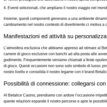
Eventi selezionati, che ampliano il nostro viaggio nel mond
Insieme, questi componenti generano a una ambiente dinamica c
cambiamento nel nostro contesto di divertimento ci motiva a c
Manifestazioni ed attività su personalizza
L’atmosfera esclusiva che abbiamo appreso ad stimare al Betal
camere di gioco esclusive con banchi ad alta posta alle avven
godimento. Frequentemente veniamo chiamati a feste opulente, c
di gioco. Questi occasioni non sono solo simbolo di lusso; p
nostro livello e consolida il nostro legame con il brand Betal
Possibilità di connessione: collegarsi con 
Al Betalice Casino, prendiamo con ardore l’occasione irripeti
queste relazioni espande il nostro percorso e apre le possibil