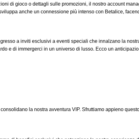
zioni di gioco o dettagli sulle promozioni, il nostro account ma
a sviluppa anche un connessione più intenso con Betalice, facend
esso a inviti esclusivi a eventi speciali che innalzano la nostra
ardo e di immergerci in un universo di lusso. Ecco un anticipazio
consolidano la nostra avventura VIP. Sfruttiamo appieno questo