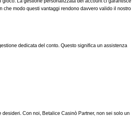
gioco. La gestione personalizzata del account ci garantisce
in che modo questi vantaggi rendono davvero valido il nostro
estione dedicata del conto. Questo significa un assistenza
e desideri. Con noi,
Betalice Casinò Partner
, non sei solo un