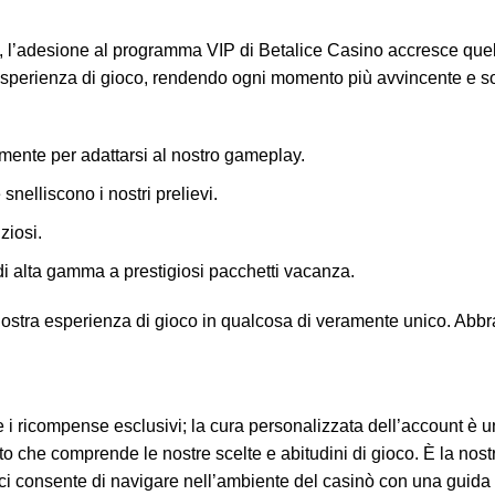
i, l’adesione al programma VIP di Betalice Casino accresce quel
a esperienza di gioco, rendendo ogni momento più avvincente e
mente per adattarsi al nostro gameplay.
 snelliscono i nostri prelievi.
ziosi.
 di alta gamma a prestigiosi pacchetti vacanza.
a nostra esperienza di gioco in qualcosa di veramente unico. Ab
e i ricompense esclusivi; la cura personalizzata dell’account è u
e comprende le nostre scelte e abitudini di gioco. È la nostra 
 ci consente di navigare nell’ambiente del casinò con una guida