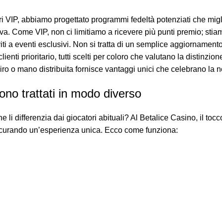
ri VIP, abbiamo progettato programmi fedeltà potenziati che mig
va. Come VIP, non ci limitiamo a ricevere più punti premio; stiam
viti a eventi esclusivi. Non si tratta di un semplice aggiorname
 clienti prioritario, tutti scelti per coloro che valutano la dist
iro o mano distribuita fornisce vantaggi unici che celebrano la n
no trattati in modo diverso
he li differenzia dai giocatori abituali? Al Betalice Casino, il t
ssicurando un’esperienza unica. Ecco come funziona: