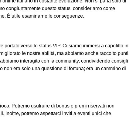
online italiano in costante evoluzione. Non si parla solo di
ziamo congiuntamente questo status, consideriamo come
ione. È utile esaminarne le conseguenze.
 portato verso lo status VIP. Ci siamo immersi a capofitto in
migliorato le nostre abilità, ma abbiamo anche raccolto punti
o, abbiamo interagito con la community, condividendo consigli
gio non era solo una questione di fortuna; era un cammino di
ioco. Potremo usufruire di bonus e premi riservati non
. Inoltre, potremo aspettarci inviti a eventi unici che