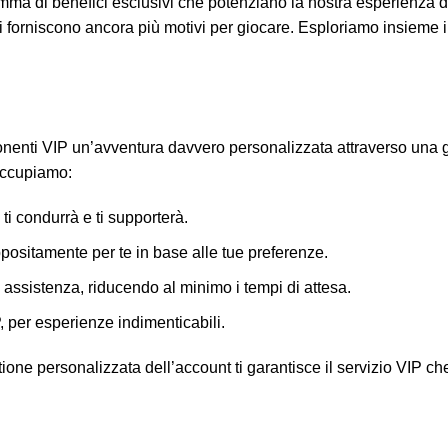
a di benefici esclusivi che potenziano la nostra esperienza di 
i forniscono ancora più motivi per giocare. Esploriamo insieme 
onenti VIP un’avventura davvero personalizzata attraverso una g
 occupiamo:
i condurrà e ti supporterà.
ositamente per te in base alle tue preferenze.
 assistenza, riducendo al minimo i tempi di attesa.
, per esperienze indimenticabili.
e personalizzata dell’account ti garantisce il servizio VIP ch