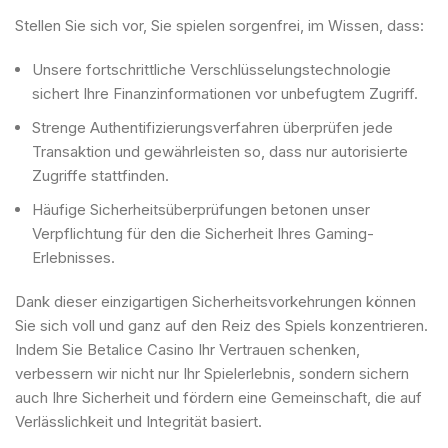
Stellen Sie sich vor, Sie spielen sorgenfrei, im Wissen, dass:
Unsere fortschrittliche Verschlüsselungstechnologie
sichert Ihre Finanzinformationen vor unbefugtem Zugriff.
Strenge Authentifizierungsverfahren überprüfen jede
Transaktion und gewährleisten so, dass nur autorisierte
Zugriffe stattfinden.
Häufige Sicherheitsüberprüfungen betonen unser
Verpflichtung für den die Sicherheit Ihres Gaming-
Erlebnisses.
Dank dieser einzigartigen Sicherheitsvorkehrungen können
Sie sich voll und ganz auf den Reiz des Spiels konzentrieren.
Indem Sie Betalice Casino Ihr Vertrauen schenken,
verbessern wir nicht nur Ihr Spielerlebnis, sondern sichern
auch Ihre Sicherheit und fördern eine Gemeinschaft, die auf
Verlässlichkeit und Integrität basiert.