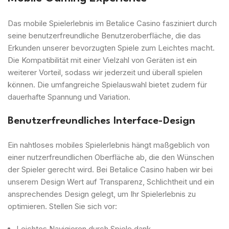
Das mobile Spielerlebnis im Betalice Casino fasziniert durch
seine benutzerfreundliche Benutzeroberfläche, die das
Erkunden unserer bevorzugten Spiele zum Leichtes macht.
Die Kompatibilität mit einer Vielzahl von Geräten ist ein
weiterer Vorteil, sodass wir jederzeit und überall spielen
können. Die umfangreiche Spielauswahl bietet zudem für
dauerhafte Spannung und Variation.
Benutzerfreundliches Interface-Design
Ein nahtloses mobiles Spielerlebnis hängt maßgeblich von
einer nutzerfreundlichen Oberfläche ab, die den Wünschen
der Spieler gerecht wird. Bei Betalice Casino haben wir bei
unserem Design Wert auf Transparenz, Schlichtheit und ein
ansprechendes Design gelegt, um Ihr Spielerlebnis zu
optimieren. Stellen Sie sich vor:
Leichtes Navigieren durch Spiele dank