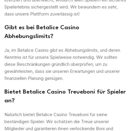
Spielerlebnis sichergestellt wird. Wir bewundern es sehr,
dass unsere Plattform zuverlässig ist!
Gibt es bei Betalice Casino
Abhebungslimits?
Ja, im Betalice Casino gibt es Abhebungslimits, und deren
Kenntnis ist für unsere Spielweise notwendig. Wir sollten
diese Beschränkungen gründlich überprüfen, um zu
gewährleisten, dass sie unseren Erwartungen und unserer
finanziellen Planung genügen.
Bietet Betalice Casino Treueboni für Spieler
an?
Natürlich bietet Betalice Casino Treueboni für seine
beständigen Spieler. Wir schätzen die Treue unserer
Mitglieder und garantieren ihnen verlockende Boni und