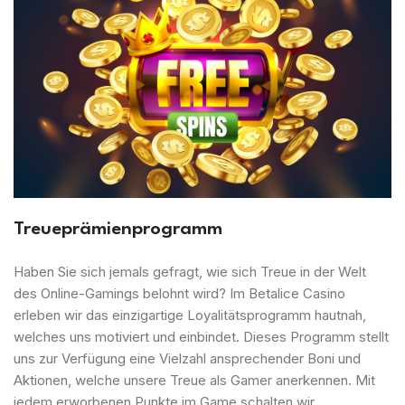
Treueprämienprogramm
Haben Sie sich jemals gefragt, wie sich Treue in der Welt
des Online-Gamings belohnt wird? Im Betalice Casino
erleben wir das einzigartige Loyalitätsprogramm hautnah,
welches uns motiviert und einbindet. Dieses Programm stellt
uns zur Verfügung eine Vielzahl ansprechender Boni und
Aktionen, welche unsere Treue als Gamer anerkennen. Mit
jedem erworbenen Punkte im Game schalten wir