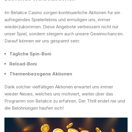
Im Betalice Casino sorgen kontinuierliche Aktionen für ein
aufregendes Spielerlebnis und ermutigen uns, immer
wiederzukommen. Diese Angebote verbessern nicht nur
unser Spiel, sondern steigern auch unsere Gewinnchancen.
Darauf können wir uns gespannt sein:
Tägliche Spin-Boni
Reload-Boni
Themenbezogene Aktionen
Dank solcher vielfältigen Aktionen erwartet uns immer
wieder Neues, welches uns motiviert, weiter über das
Programm von Betalice zu erfahren. Der Thrill endet nie und
die Belohnungen häufen sich!