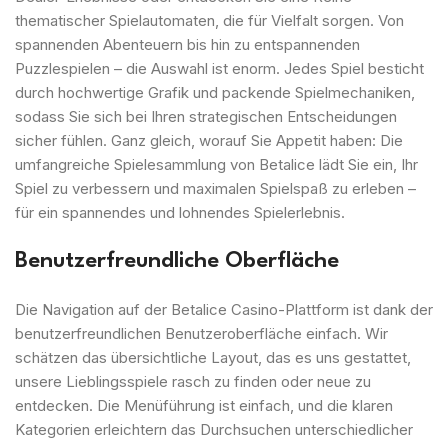
thematischer Spielautomaten, die für Vielfalt sorgen. Von
spannenden Abenteuern bis hin zu entspannenden
Puzzlespielen – die Auswahl ist enorm. Jedes Spiel besticht
durch hochwertige Grafik und packende Spielmechaniken,
sodass Sie sich bei Ihren strategischen Entscheidungen
sicher fühlen. Ganz gleich, worauf Sie Appetit haben: Die
umfangreiche Spielesammlung von Betalice lädt Sie ein, Ihr
Spiel zu verbessern und maximalen Spielspaß zu erleben –
für ein spannendes und lohnendes Spielerlebnis.
Benutzerfreundliche Oberfläche
Die Navigation auf der Betalice Casino-Plattform ist dank der
benutzerfreundlichen Benutzeroberfläche einfach. Wir
schätzen das übersichtliche Layout, das es uns gestattet,
unsere Lieblingsspiele rasch zu finden oder neue zu
entdecken. Die Menüführung ist einfach, und die klaren
Kategorien erleichtern das Durchsuchen unterschiedlicher