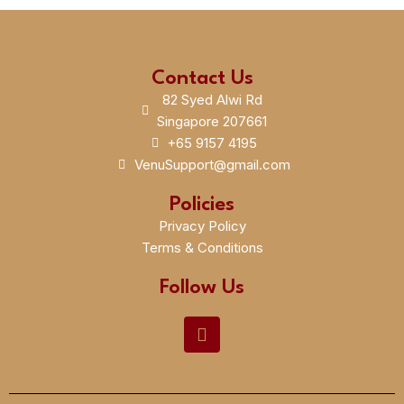
Contact Us
82 Syed Alwi Rd
Singapore 207661
+65 9157 4195
VenuSupport@gmail.com
Policies
Privacy Policy
Terms & Conditions
Follow Us