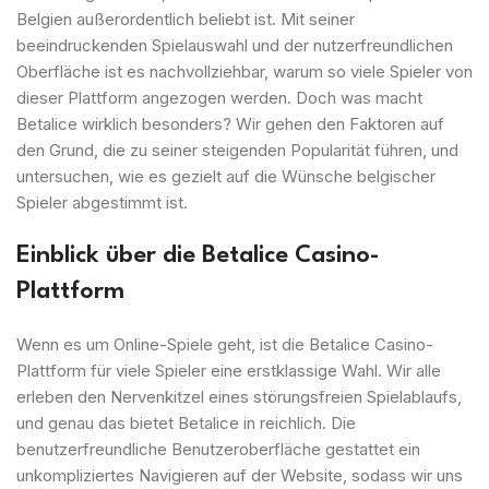
Belgien außerordentlich beliebt ist. Mit seiner
beeindruckenden Spielauswahl und der nutzerfreundlichen
Oberfläche ist es nachvollziehbar, warum so viele Spieler von
dieser Plattform angezogen werden. Doch was macht
Betalice wirklich besonders? Wir gehen den Faktoren auf
den Grund, die zu seiner steigenden Popularität führen, und
untersuchen, wie es gezielt auf die Wünsche belgischer
Spieler abgestimmt ist.
Einblick über die Betalice Casino-
Plattform
Wenn es um Online-Spiele geht, ist die Betalice Casino-
Plattform für viele Spieler eine erstklassige Wahl. Wir alle
erleben den Nervenkitzel eines störungsfreien Spielablaufs,
und genau das bietet Betalice in reichlich. Die
benutzerfreundliche Benutzeroberfläche gestattet ein
unkompliziertes Navigieren auf der Website, sodass wir uns