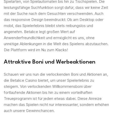
Spielarten, von Spielautomaten bis hin zu Tischspielen. Die
leistungsfähige Suchfunktion sorgt dafür, dass wir keine Zeit
mit der Suche nach dem Gesuchten verschwenden. Auch
das responsive Design beeindruckt: Ob am Desktop oder
mobil, das Spielerlebnis bleibt stets reibungslos und
angenehm. Betalice legt großen Wert auf
Anwenderfreundlichkeit und ermöglicht es uns, ohne
unnötige Ablenkungen in die Welt des Spielens abzutauchen.
Die Plattform wird im Nu zum Klacks!
Attraktive Boni und Werbeaktionen
Schauen wir uns nun die verlockenden Boni und Aktionen an,
die Betalice Casino bietet, um unser Spielerlebnis zu
steigern. Von verlockenden Willkommensboni über
fortlaufende Aktionen bis hin zu einem vorteilhaften
Treueprogramm ist für jeden etwas dabei. Diese Anreize
machen das Spielen nicht nur interessanter, sondern erhöhen
auch unsere Gewinnchancen.