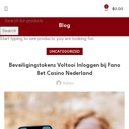
0
$
0.00
Blog
Search
Start typing to see products you are looking for.
UNCATEGORIZED
Beveiligingstokens Voltooi Inloggen bij Fano
Bet Casino Nederland
Admin