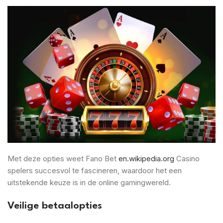
Met deze opties weet Fano Bet
en.wikipedia.org
Casino
spelers succesvol te fascineren, waardoor het een
uitstekende keuze is in de online gamingwereld.
Veilige betaalopties