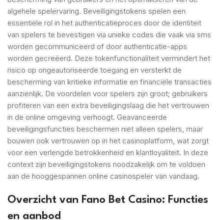
algehele spelervaring. Beveiligingstokens spelen een
essentiële rol in het authenticatieproces door de identiteit
van spelers te bevestigen via unieke codes die vaak via sms
worden gecommuniceerd of door authenticatie-apps
worden gecreëerd. Deze tokenfunctionaliteit vermindert het
risico op ongeautoriseerde toegang en versterkt de
bescherming van kritieke informatie en financiële transacties
aanzienlijk. De voordelen voor spelers zijn groot; gebruikers
profiteren van een extra beveiligingslaag die het vertrouwen
in de online omgeving verhoogt. Geavanceerde
beveiligingsfuncties beschermen niet alleen spelers, maar
bouwen ook vertrouwen op in het casinoplatform, wat zorgt
voor een verlengde betrokkenheid en klantloyaliteit. In deze
context zijn beveiligingstokens noodzakelijk om te voldoen
aan de hooggespannen online casinospeler van vandaag.
Overzicht van Fano Bet Casino: Functies
en aanbod