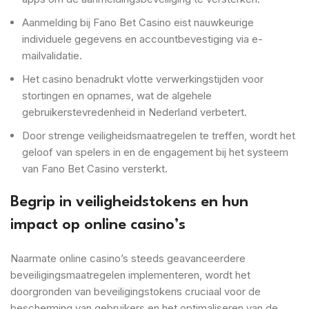
Aanmelding bij Fano Bet Casino eist nauwkeurige
individuele gegevens en accountbevestiging via e-
mailvalidatie.
Het casino benadrukt vlotte verwerkingstijden voor
stortingen en opnames, wat de algehele
gebruikerstevredenheid in Nederland verbetert.
Door strenge veiligheidsmaatregelen te treffen, wordt het
geloof van spelers in en de engagement bij het systeem
van Fano Bet Casino versterkt.
Begrip in veiligheidstokens en hun
impact op online casino’s
Naarmate online casino’s steeds geavanceerdere
beveiligingsmaatregelen implementeren, wordt het
doorgronden van beveiligingstokens cruciaal voor de
bescherming van gebruikers en het optimaliseren van de