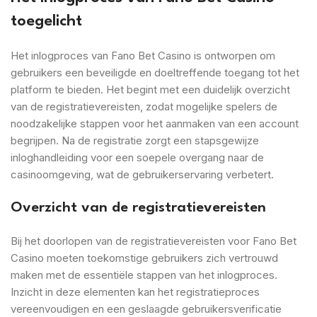
toegelicht
Het inlogproces van Fano Bet Casino is ontworpen om
gebruikers een beveiligde en doeltreffende toegang tot het
platform te bieden. Het begint met een duidelijk overzicht
van de registratievereisten, zodat mogelijke spelers de
noodzakelijke stappen voor het aanmaken van een account
begrijpen. Na de registratie zorgt een stapsgewijze
inloghandleiding voor een soepele overgang naar de
casinoomgeving, wat de gebruikerservaring verbetert.
Overzicht van de registratievereisten
Bij het doorlopen van de registratievereisten voor Fano Bet
Casino moeten toekomstige gebruikers zich vertrouwd
maken met de essentiële stappen van het inlogproces.
Inzicht in deze elementen kan het registratieproces
vereenvoudigen en een geslaagde gebruikersverificatie