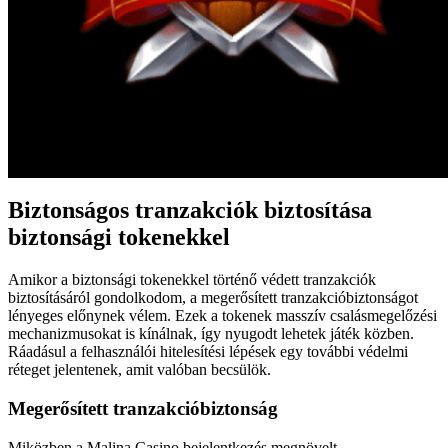
Biztonságos tranzakciók biztosítása
biztonsági tokenekkel
Amikor a biztonsági tokenekkel történő védett tranzakciók
biztosításáról gondolkodom, a megerősített tranzakcióbiztonságot
lényeges előnynek vélem. Ezek a tokenek masszív csalásmegelőzési
mechanizmusokat is kínálnak, így nyugodt lehetek játék közben.
Ráadásul a felhasználói hitelesítési lépések egy további védelmi
réteget jelentenek, amit valóban becsülök.
Megerősített tranzakcióbiztonság
Miközben a Malina Casino bejelentkezés megnövelt