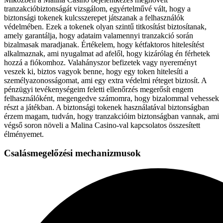
tranzakcióbiztonságát vizsgálom, egyértelművé vált, hogy a
biztonsági tokenek kulcsszerepet játszanak a felhasználók
védelmében. Ezek a tokenek olyan szintű titkosítást biztosítanak,
amely garantálja, hogy adataim valamennyi tranzakció során
bizalmasak maradjanak. Értékelem, hogy kétfaktoros hitelesítést
alkalmaznak, ami nyugalmat ad afelől, hogy kizárólag én férhetek
hozzá a fiókomhoz. Valahányszor befizetek vagy nyereményt
veszek ki, biztos vagyok benne, hogy egy token hitelesíti a
személyazonosságomat, ami egy extra védelmi réteget biztosít. A
pénzügyi tevékenységeim feletti ellenőrzés megerősít engem
felhasználóként, megengedve számomra, hogy bizalommal vehessek
részt a játékban. A biztonsági tokenek használatával biztonságban
érzem magam, tudván, hogy tranzakcióim biztonságban vannak, ami
végső soron növeli a Malina Casino-val kapcsolatos összesített
élményemet.
Csalásmegelőzési mechanizmusok