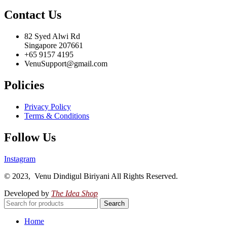
Contact Us
82 Syed Alwi Rd
Singapore 207661
+65 9157 4195
VenuSupport@gmail.com
Policies
Privacy Policy
Terms & Conditions
Follow Us
Instagram
© 2023, Venu Dindigul Biriyani All Rights Reserved.
Developed by
The Idea Shop
Search
Home