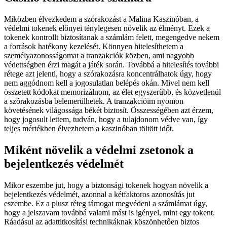
Miközben élvezkedem a szórakozást a Malina Kaszinóban, a
védelmi tokenek előnyei ténylegesen növelik az élményt. Ezek a
tokenek kontrollt biztosítanak a számlám felett, megengedve nekem
a források hatékony kezelését. Könnyen hitelesíthetem a
személyazonosságomat a tranzakciók közben, ami nagyobb
védettségben érzi magát a játék során. Továbbá a hitelesítés további
rétege azt jelenti, hogy a szórakozásra koncentrálhatok úgy, hogy
nem aggódnom kell a jogosulatlan belépés okán. Mivel nem kell
összetett kódokat memorizálnom, az élet egyszerűbb, és közvetlenül
a szórakozásba belemerülhetek. A tranzakcióim nyomon
követésének világossága békét biztosít. Összességében azt érzem,
hogy jogosult lettem, tudván, hogy a tulajdonom védve van, így
teljes mértékben élvezhetem a kaszinóban töltött időt.
Miként növelik a védelmi zsetonok a
bejelentkezés védelmét
Mikor eszembe jut, hogy a biztonsági tokenek hogyan növelik a
bejelentkezés védelmét, azonnal a kétfaktoros azonosítás jut
eszembe. Ez a plusz réteg támogat megvédeni a számlámat úgy,
hogy a jelszavam továbbá valami mást is igényel, mint egy tokent.
Ráadásul az adattitkosítási technikáknak köszönhetően biztos