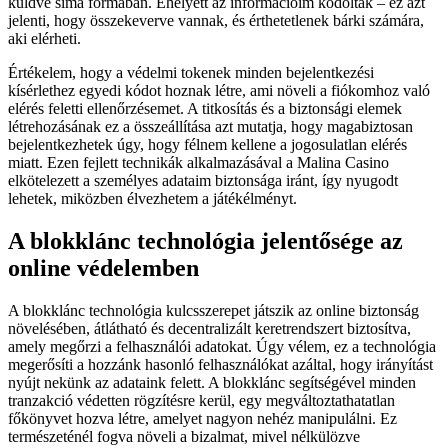
küldve sima formában. Ehelyett az információim kódoltak – ez azt
jelenti, hogy összekeverve vannak, és érthetetlenek bárki számára,
aki elérheti.
Értékelem, hogy a védelmi tokenek minden bejelentkezési
kísérlethez egyedi kódot hoznak létre, ami növeli a fiókomhoz való
elérés feletti ellenőrzésemet. A titkosítás és a biztonsági elemek
létrehozásának ez a összeállítása azt mutatja, hogy magabiztosan
bejelentkezhetek úgy, hogy félnem kellene a jogosulatlan elérés
miatt. Ezen fejlett technikák alkalmazásával a Malina Casino
elkötelezett a személyes adataim biztonsága iránt, így nyugodt
lehetek, miközben élvezhetem a játékélményt.
A blokklánc technológia jelentősége az
online védelemben
A blokklánc technológia kulcsszerepet játszik az online biztonság
növelésében, átlátható és decentralizált keretrendszert biztosítva,
amely megőrzi a felhasználói adatokat. Úgy vélem, ez a technológia
megerősíti a hozzánk hasonló felhasználókat azáltal, hogy irányítást
nyújt nekünk az adataink felett. A blokklánc segítségével minden
tranzakció védetten rögzítésre kerül, egy megváltoztathatatlan
főkönyvet hozva létre, amelyet nagyon nehéz manipulálni. Ez
természeténél fogva növeli a bizalmat, mivel nélkülözve