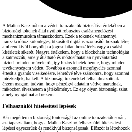
A Malina Kaszinóban a védett tranzakciók biztosítása érdekében a
biztonsági tokenek által nyújtott robusztus csalásmegelőzési
mechanizmusokra támaszkodom. Ezek a tokenek valamennyi
tranzakcióhoz különleges, titkosított digitális azonosítót hoznak létre,
ami rendkívül bonyolítja a jogosulatlan hozzáférés vagy a csalási
kísérletek sikerét. Nagyra értékelem, hogy a blockchain technológiát
alkalmazzák, amely átlátható és módosíthatatlan nyilvántartást
biztosít minden műveletről, így biztos lehetek benne, hogy minden
tevékenységem védett. Továbbá a azonnali megfigyelés azonnal
értesít a gyanús viselkedésre, lehetővé téve számomra, hogy azonnal
intézkedjek, ha kell. A biztonsági tokenekkel felhatalmazottnak
érzem magam, tudván, hogy pénzügyi adataim védve maradnak,
miközben élvezhetem a játékélményt. Ez egy olyan biztonsági szint,
amely nyugalmat ad nekem.
Felhasználói hitelesítési lépések
Bár megértem a biztonság fontosságát az online tranzakciók során,
azt tapasztaltam, hogy a Malina Kaszinó felhasználói hitelesítési
lépései egyszerűek és rendkívül biztonságosak. Először is létrehozok