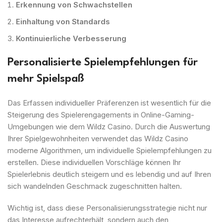
Erkennung von Schwachstellen
Einhaltung von Standards
Kontinuierliche Verbesserung
Personalisierte Spielempfehlungen für
mehr Spielspaß
Das Erfassen individueller Präferenzen ist wesentlich für die
Steigerung des Spielerengagements in Online-Gaming-
Umgebungen wie dem Wildz Casino. Durch die Auswertung
Ihrer Spielgewohnheiten verwendet das Wildz Casino
moderne Algorithmen, um individuelle Spielempfehlungen zu
erstellen. Diese individuellen Vorschläge können Ihr
Spielerlebnis deutlich steigern und es lebendig und auf Ihren
sich wandelnden Geschmack zugeschnitten halten.
Wichtig ist, dass diese Personalisierungsstrategie nicht nur
das Interesse aufrechterhält, sondern auch den