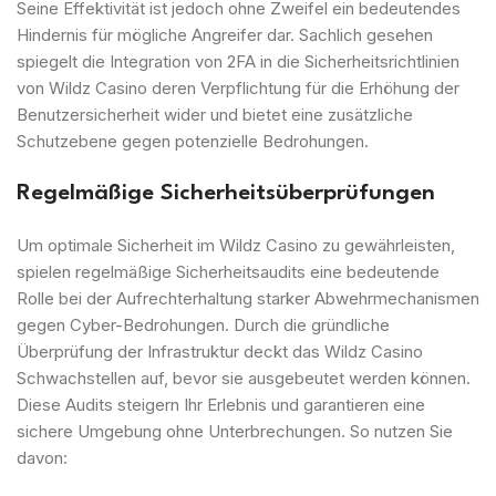
Seine Effektivität ist jedoch ohne Zweifel ein bedeutendes
Hindernis für mögliche Angreifer dar. Sachlich gesehen
spiegelt die Integration von 2FA in die Sicherheitsrichtlinien
von Wildz Casino deren Verpflichtung für die Erhöhung der
Benutzersicherheit wider und bietet eine zusätzliche
Schutzebene gegen potenzielle Bedrohungen.
Regelmäßige Sicherheitsüberprüfungen
Um optimale Sicherheit im Wildz Casino zu gewährleisten,
spielen regelmäßige Sicherheitsaudits eine bedeutende
Rolle bei der Aufrechterhaltung starker Abwehrmechanismen
gegen Cyber-Bedrohungen. Durch die gründliche
Überprüfung der Infrastruktur deckt das Wildz Casino
Schwachstellen auf, bevor sie ausgebeutet werden können.
Diese Audits steigern Ihr Erlebnis und garantieren eine
sichere Umgebung ohne Unterbrechungen. So nutzen Sie
davon: