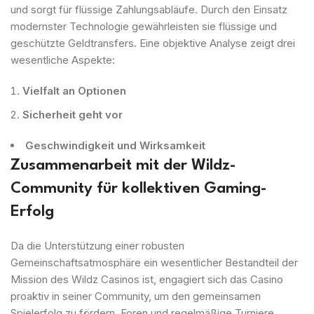
und sorgt für flüssige Zahlungsabläufe. Durch den Einsatz
modernster Technologie gewährleisten sie flüssige und
geschützte Geldtransfers. Eine objektive Analyse zeigt drei
wesentliche Aspekte:
Vielfalt an Optionen
Sicherheit geht vor
Geschwindigkeit und Wirksamkeit
Zusammenarbeit mit der Wildz-
Community für kollektiven Gaming-
Erfolg
Da die Unterstützung einer robusten
Gemeinschaftsatmosphäre ein wesentlicher Bestandteil der
Mission des Wildz Casinos ist, engagiert sich das Casino
proaktiv in seiner Community, um den gemeinsamen
Spielerfolg zu fördern. Foren und regelmäßige Turniere