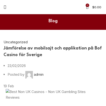
0
$
0.00
Blog
Uncategorized
Jämförelse av mobilsajt och applikation på Bof
Casino för Sverige
22/02/2026
Posted by
admin
19
Feb