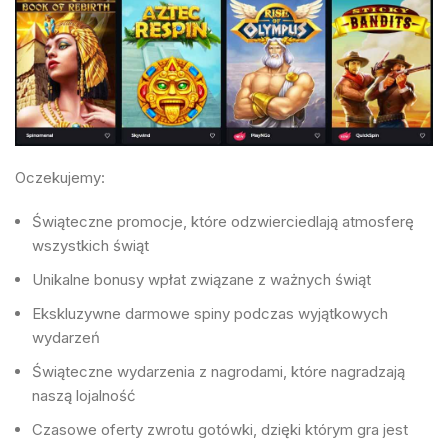
Oczekujemy:
Świąteczne promocje, które odzwierciedlają atmosferę
wszystkich świąt
Unikalne bonusy wpłat związane z ważnych świąt
Ekskluzywne darmowe spiny podczas wyjątkowych
wydarzeń
Świąteczne wydarzenia z nagrodami, które nagradzają
naszą lojalność
Czasowe oferty zwrotu gotówki, dzięki którym gra jest