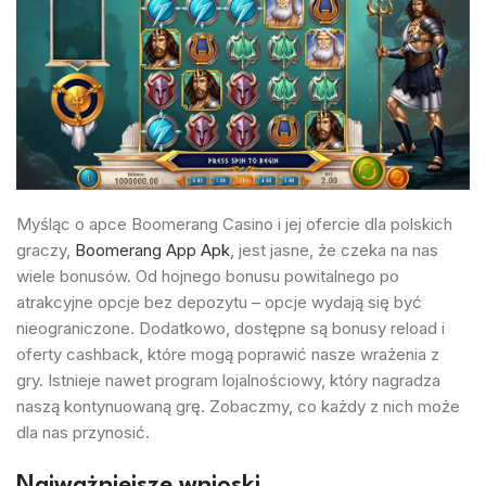
Myśląc o apce Boomerang Casino i jej ofercie dla polskich
graczy,
Boomerang App Apk
, jest jasne, że czeka na nas
wiele bonusów. Od hojnego bonusu powitalnego po
atrakcyjne opcje bez depozytu – opcje wydają się być
nieograniczone. Dodatkowo, dostępne są bonusy reload i
oferty cashback, które mogą poprawić nasze wrażenia z
gry. Istnieje nawet program lojalnościowy, który nagradza
naszą kontynuowaną grę. Zobaczmy, co każdy z nich może
dla nas przynosić.
Najważniejsze wnioski