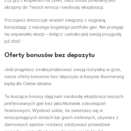
czy gry z krupierem na żywo, nasz bonus powitalny jest
skrojony do Twoich emocji i swobody eksploracji.
Poczujesz dreszczyk wrażeń związany z wygraną,
korzystając z naszego bogatego portfolio gier. Nie przegap
tej wspaniałej okazji – dołącz i uatrakcyjnij swoją przygodę
już dziś!
Oferty bonusów bez depozytu
Jeśli pragniesz zmaksymalizować swoją rozrywkę w grze,
nasze oferty bonusów bez depozytu w kasynie Boomerang
będą dla Ciebie idealne.
Te kuszące bonusy dają nam swobodę eksploracji naszych
preferowanych gier bez jakichkolwiek zobowiązań
finansowych. Wyobraź sobie, że zanurzasz się w
emocjonujących slotach lub grach stołowych, używasz z
darmowych spinów i możesz zdobywasz prawdziwe