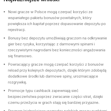
Nowi gracze w Polsce mogą czerpać korzyści ze
wspaniałego pakietu bonusów powitalnych, który
powiększa ich kapitał poprzez dopasowanie depozytu po
rejestracji.
Bonusy bez depozytu umożliwiają graczom na odkrywanie
gier bez ryzyka, korzystając z darmowymi spinami i
rzeczywistymi nagrodami bez konieczności angażowania
się finansowo.
Powracający gracze mogą czerpać korzyści z bonusów
reload przy kolejnych depozytach, dzięki którym zdobędą
dodatkowe środki lub darmowe spiny, urozmaicające
rozgrywkę.
Promocje typu cashback zapewniają sieć
bezpieczeństwa poprzez zwracanie części strat, dzięki
czemu przeżycia w grach stają się bardziej przyjazne.
Program lojalnościowy nagradza polskich graczy punktami