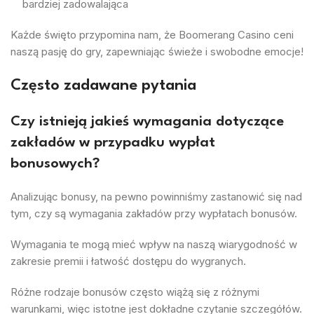
bardziej zadowalająca
Każde święto przypomina nam, że Boomerang Casino ceni
naszą pasję do gry, zapewniając świeże i swobodne emocje!
Często zadawane pytania
Czy istnieją jakieś wymagania dotyczące
zakładów w przypadku wypłat
bonusowych?
Analizując bonusy, na pewno powinniśmy zastanowić się nad
tym, czy są wymagania zakładów przy wypłatach bonusów.
Wymagania te mogą mieć wpływ na naszą wiarygodność w
zakresie premii i łatwość dostępu do wygranych.
Różne rodzaje bonusów często wiążą się z różnymi
warunkami, więc istotne jest dokładne czytanie szczegółów.