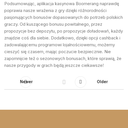
Podsumowując, aplikacja kasynowa Boomerang naprawdę
poprawia nasze wrażenia z gry dzięki różnorodności
pasjonujących bonusów dopasowanych do potrzeb polskich
graczy. Od kuszącego bonusu powitalnego, przez
propozycje bez depozytu, po propozycje doładowań, każdy
znajdzie coś dla siebie. Dodatkowo, dzięki opcji cashback i
zadowalającemu programowi lojalnościowemu, możemy
cieszyć się czasem, mając poczucie bezpiecznie. Nie
zapomnijcie też o sezonowych bonusach, które sprawią, że
nasze przygody w grach będą jeszcze ciekawsze!
Newer
Older