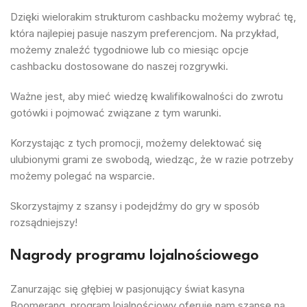
Dzięki wielorakim strukturom cashbacku możemy wybrać tę,
która najlepiej pasuje naszym preferencjom. Na przykład,
możemy znaleźć tygodniowe lub co miesiąc opcje
cashbacku dostosowane do naszej rozgrywki.
Ważne jest, aby mieć wiedzę kwalifikowalności do zwrotu
gotówki i pojmować związane z tym warunki.
Korzystając z tych promocji, możemy delektować się
ulubionymi grami ze swobodą, wiedząc, że w razie potrzeby
możemy polegać na wsparcie.
Skorzystajmy z szansy i podejdźmy do gry w sposób
rozsądniejszy!
Nagrody programu lojalnościowego
Zanurzając się głębiej w pasjonujący świat kasyna
Boomerang, program lojalnościowy oferuje nam szansę na