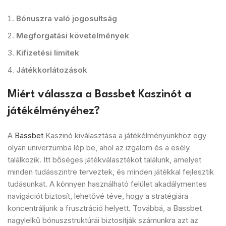
Bónuszra való jogosultság
Megforgatási követelmények
Kifizetési limitek
Játékkorlátozások
Miért válassza a Bassbet Kaszinót a
játékélményéhez?
A
Bassbet
Kaszinó kiválasztása a játékélményünkhöz egy
olyan univerzumba lép be, ahol az izgalom és a esély
találkozik. Itt bőséges játékválasztékot találunk, amelyet
minden tudásszintre terveztek, és minden játékkal fejlesztik
tudásunkat. A könnyen használható felület akadálymentes
navigációt biztosít, lehetővé téve, hogy a stratégiára
koncentráljunk a frusztráció helyett. Továbbá, a Bassbet
nagylelkű bónuszstruktúrái biztosítják számunkra azt az