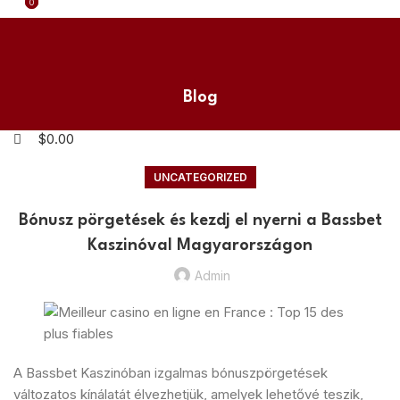
0
0
HOME
ORDER NOW
CONTACT US
Search
$
0.00
Menu
Blog
$
0.00
UNCATEGORIZED
Bónusz pörgetések és kezdj el nyerni a Bassbet
Kaszinóval Magyarországon
Admin
A Bassbet Kaszinóban izgalmas bónuszpörgetések
változatos kínálatát élvezhetjük, amelyek lehetővé teszik,