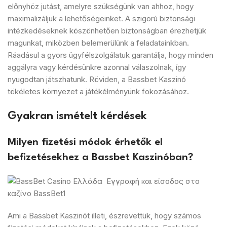
előnyhöz jutást, amelyre szükségünk van ahhoz, hogy
maximalizáljuk a lehetőségeinket. A szigorú biztonsági
intézkedéseknek köszönhetően biztonságban érezhetjük
magunkat, miközben belemerülünk a feladatainkban.
Ráadásul a gyors ügyfélszolgálatuk garantálja, hogy minden
aggályra vagy kérdésünkre azonnal válaszolnak, így
nyugodtan játszhatunk. Röviden, a Bassbet Kaszinó
tökéletes környezet a játékélményünk fokozásához.
Gyakran ismételt kérdések
Milyen fizetési módok érhetők el
befizetésekhez a Bassbet Kaszinóban?
Ami a Bassbet Kaszinót illeti, észrevettük, hogy számos