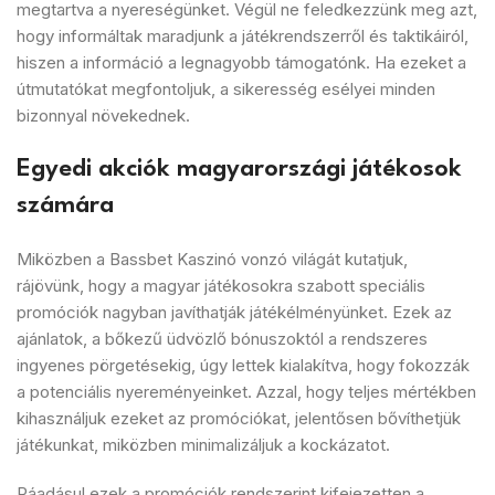
megtartva a nyereségünket. Végül ne feledkezzünk meg azt,
hogy informáltak maradjunk a játékrendszerről és taktikáiról,
hiszen a információ a legnagyobb támogatónk. Ha ezeket a
útmutatókat megfontoljuk, a sikeresség esélyei minden
bizonnyal növekednek.
Egyedi akciók magyarországi játékosok
számára
Miközben a Bassbet Kaszinó vonzó világát kutatjuk,
rájövünk, hogy a magyar játékosokra szabott speciális
promóciók nagyban javíthatják játékélményünket. Ezek az
ajánlatok, a bőkezű üdvözlő bónuszoktól a rendszeres
ingyenes pörgetésekig, úgy lettek kialakítva, hogy fokozzák
a potenciális nyereményeinket. Azzal, hogy teljes mértékben
kihasználjuk ezeket az promóciókat, jelentősen bővíthetjük
játékunkat, miközben minimalizáljuk a kockázatot.
Ráadásul ezek a promóciók rendszerint kifejezetten a