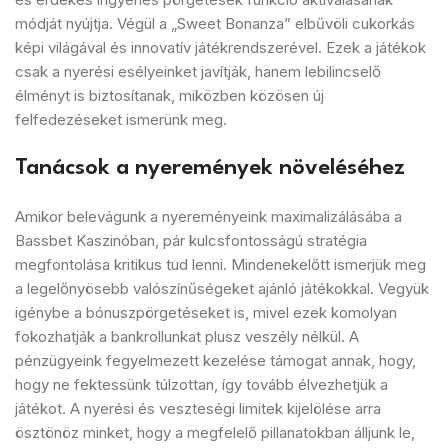
módját nyújtja. Végül a „Sweet Bonanza” elbűvöli cukorkás
képi világával és innovatív játékrendszerével. Ezek a játékok
csak a nyerési esélyeinket javítják, hanem lebilincselő
élményt is biztosítanak, miközben közösen új
felfedezéseket ismerünk meg.
Tanácsok a nyeremények növeléséhez
Amikor belevágunk a nyereményeink maximalizálásába a
Bassbet Kaszinóban, pár kulcsfontosságú stratégia
megfontolása kritikus tud lenni. Mindenekelőtt ismerjük meg
a legelőnyösebb valószínűségeket ajánló játékokkal. Vegyük
igénybe a bónuszpörgetéseket is, mivel ezek komolyan
fokozhatják a bankrollunkat plusz veszély nélkül. A
pénzügyeink fegyelmezett kezelése támogat annak, hogy,
hogy ne fektessünk túlzottan, így tovább élvezhetjük a
játékot. A nyerési és veszteségi limitek kijelölése arra
ösztönöz minket, hogy a megfelelő pillanatokban álljunk le,