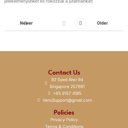
játékélményünket és fokozzuk a jutalmainkat!
Newer
Older
Contact Us
82 Syed Alwi Rd
Singapore 207661
+65 9157 4195
VenuSupport@gmail.com
Policies
Privacy Policy
Terms & Conditions