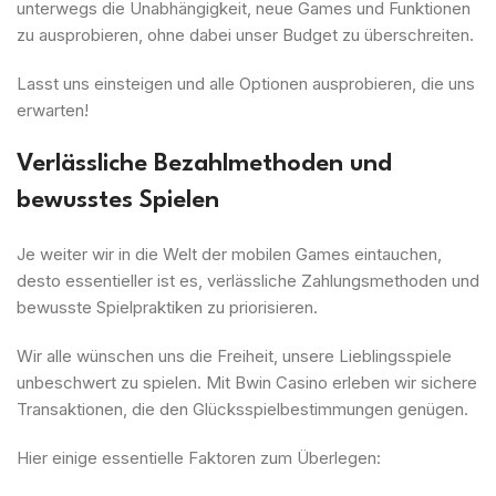
unterwegs die Unabhängigkeit, neue Games und Funktionen
zu ausprobieren, ohne dabei unser Budget zu überschreiten.
Lasst uns einsteigen und alle Optionen ausprobieren, die uns
erwarten!
Verlässliche Bezahlmethoden und
bewusstes Spielen
Je weiter wir in die Welt der mobilen Games eintauchen,
desto essentieller ist es, verlässliche Zahlungsmethoden und
bewusste Spielpraktiken zu priorisieren.
Wir alle wünschen uns die Freiheit, unsere Lieblingsspiele
unbeschwert zu spielen. Mit Bwin Casino erleben wir sichere
Transaktionen, die den Glücksspielbestimmungen genügen.
Hier einige essentielle Faktoren zum Überlegen: