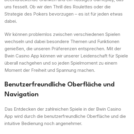
uns fesselt. Ob wir den Thrill des Roulettes oder die
Strategie des Pokers bevorzugen – es ist für jeden etwas
dabei.
Wir können problemlos zwischen verschiedenen Spielen
wechseln und dabei besondere Themen und Funktionen
genießen, die unseren Präferenzen entsprechen. Mit der
Bwin Casino App können wir unserer Leidenschaft für Spiele
überall nachgehen und so jeden Spielmoment zu einem
Moment der Freiheit und Spannung machen.
Benutzerfreundliche Oberfläche und
Navigation
Das Entdecken der zahlreichen Spiele in der Bwin Casino
App wird durch die benutzerfreundliche Oberfläche und die
intuitive Bedienung noch angenehmer.