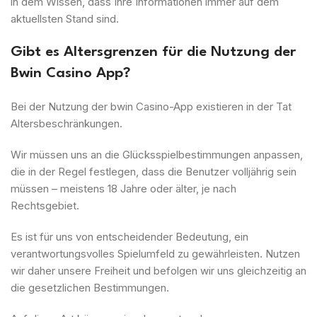
in dem Wissen, dass Ihre Informationen immer auf dem
aktuellsten Stand sind.
Gibt es Altersgrenzen für die Nutzung der
Bwin Casino App?
Bei der Nutzung der bwin Casino-App existieren in der Tat
Altersbeschränkungen.
Wir müssen uns an die Glücksspielbestimmungen anpassen,
die in der Regel festlegen, dass die Benutzer volljährig sein
müssen – meistens 18 Jahre oder älter, je nach
Rechtsgebiet.
Es ist für uns von entscheidender Bedeutung, ein
verantwortungsvolles Spielumfeld zu gewährleisten. Nutzen
wir daher unsere Freiheit und befolgen wir uns gleichzeitig an
die gesetzlichen Bestimmungen.