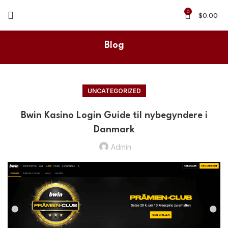
0
$
0.00
Blog
UNCATEGORIZED
Bwin Kasino Login Guide til nybegyndere i
Danmark
Admin