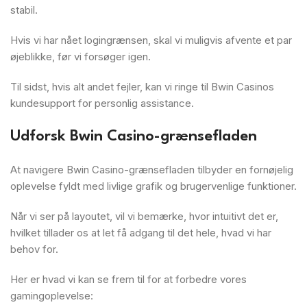
stabil.
Hvis vi har nået logingrænsen, skal vi muligvis afvente et par
øjeblikke, før vi forsøger igen.
Til sidst, hvis alt andet fejler, kan vi ringe til Bwin Casinos
kundesupport for personlig assistance.
Udforsk Bwin Casino-grænsefladen
At navigere Bwin Casino-grænsefladen tilbyder en fornøjelig
oplevelse fyldt med livlige grafik og brugervenlige funktioner.
Når vi ser på layoutet, vil vi bemærke, hvor intuitivt det er,
hvilket tillader os at let få adgang til det hele, hvad vi har
behov for.
Her er hvad vi kan se frem til for at forbedre vores
gamingoplevelse: