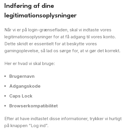
Indføring af dine
legitimationsoplysninger
Når vi er på login-grænsefladen, skal vi indtaste vores
legitimationsoplysninger for at få adgang til vores konto.
Dette skridt er essentielt for at beskytte vores
gamingoplevelse, så lad os sørge for, at vi gør det korrekt.
Her er hvad vi skal bruge:
Brugernavn
Adgangskode
Caps Lock
Browserkompatibilitet
Efter at have indtastet disse informationer, trykker vi hurtigt
på knappen “Log ind”.