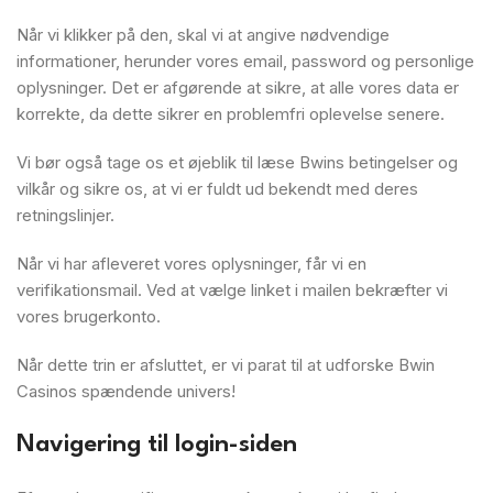
Når vi klikker på den, skal vi at angive nødvendige
informationer, herunder vores email, password og personlige
oplysninger. Det er afgørende at sikre, at alle vores data er
korrekte, da dette sikrer en problemfri oplevelse senere.
Vi bør også tage os et øjeblik til læse Bwins betingelser og
vilkår og sikre os, at vi er fuldt ud bekendt med deres
retningslinjer.
Når vi har afleveret vores oplysninger, får vi en
verifikationsmail. Ved at vælge linket i mailen bekræfter vi
vores brugerkonto.
Når dette trin er afsluttet, er vi parat til at udforske Bwin
Casinos spændende univers!
Navigering til login-siden