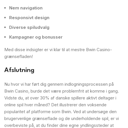
Nem navigation
Responsivt design
Diverse spiludvalg
Kampagner og bonusser
Med disse indsigter er vi klar til at mestre Bwin Casino-
grænsefladen!
Afslutning
Nu hvor vi har ført dig gennem indlogningsprocessen på
Bwin Casino, burde det være problemfrit at komme i gang.
Vidste du, at over 30% af danske spillere aktivt deltager i
online spil hver måned? Det illustrerer den voksende
popularitet af platforme som Bwin. Ved at undersøge den
brugervenlige grænseflade og de underholdende spil, er vi
overbeviste på, at du finder dine egne yndlingssteder at