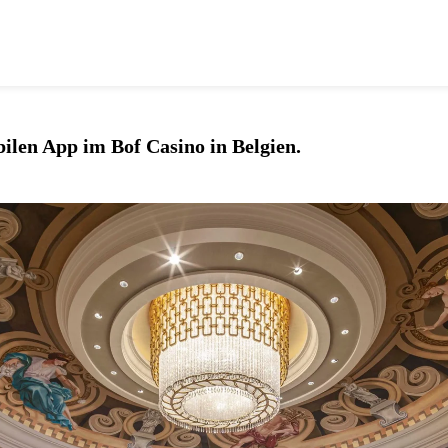
bilen App im Bof Casino in Belgien.