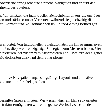
roberfläche ermöglicht eine einfache Navigation und erlaubt den
ährend des Spielens.
n. Wir schätzen die individuellen Benachrichtigungen, die uns über
 und stärkt so unser Vertrauen, während sie gleichzeitig die
 nach Komfort und Vollkommenheit im Online-Gaming befriedigen.
s bietet. Von traditionellen Spielautomaten bis hin zu immersiven
iefen, die jeweils einzigartige Strategien zum Meistern bieten. Wer
nd Spielstilen lädt zudem zum Ausprobieren und Erweitern der eigenen
 Möglichkeiten direkt auf dem Smartphone.
ntuitive Navigation, anpassungsfähige Layouts und attraktive
los und komfortabel gestalten.
rhaftes Spielvergnügen. Wir wissen, dass ein klar strukturiertes
üstruktur ermöglichen wir reibungslose Wechsel zwischen den