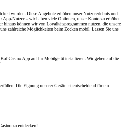
wickelt wurden. Diese Angebote erhöhen unser Nutzererlebnis und
für App-Nutzer – wir haben viele Optionen, unser Konto zu erhöhen.
er hinaus können wir von Loyalitätsprogrammen nutzen, die unsere
h uns zahlreiche Möglichkeiten beim Zocken mobil. Lassen Sie uns
of Casino App auf Ihr Mobilgerät installieren. Wir gehen auf die
?
üllen. Die Eignung unserer Geräte ist entscheidend für ein
 Casino zu entdecken!