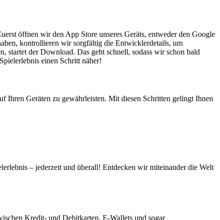
uerst öffnen wir den App Store unseres Geräts, entweder den Google
en, kontrollieren wir sorgfältig die Entwicklerdetails, um
pen, startet der Download. Das geht schnell, sodass wir schon bald
Spielerlebnis einen Schritt näher!
 Ihren Geräten zu gewährleisten. Mit diesen Schritten gelingt Ihnen
lerlebnis – jederzeit und überall! Entdecken wir miteinander die Welt
wischen Kredit- und Debitkarten, E-Wallets und sogar