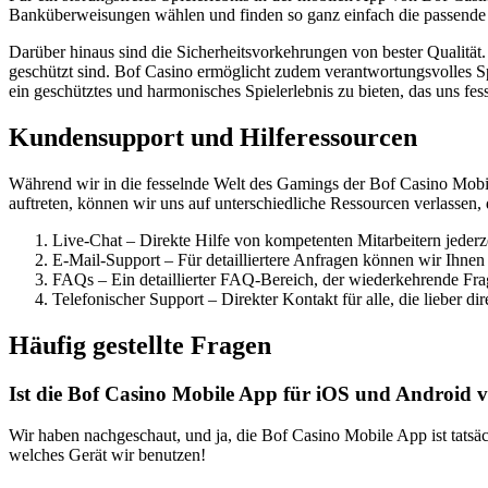
Banküberweisungen wählen und finden so ganz einfach die passende M
Darüber hinaus sind die Sicherheitsvorkehrungen von bester Qualität.
geschützt sind. Bof Casino ermöglicht zudem verantwortungsvolles Spiel
ein geschütztes und harmonisches Spielerlebnis zu bieten, das uns fess
Kundensupport und Hilferessourcen
Während wir in die fesselnde Welt des Gamings der Bof Casino Mobile
auftreten, können wir uns auf unterschiedliche Ressourcen verlassen, 
Live-Chat – Direkte Hilfe von kompetenten Mitarbeitern jederze
E-Mail-Support – Für detailliertere Anfragen können wir Ihnen 
FAQs – Ein detaillierter FAQ-Bereich, der wiederkehrende Frag
Telefonischer Support – Direkter Kontakt für alle, die lieber 
Häufig gestellte Fragen
Ist die Bof Casino Mobile App für iOS und Android 
Wir haben nachgeschaut, und ja, die Bof Casino Mobile App ist tatsä
welches Gerät wir benutzen!