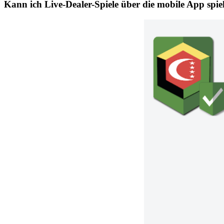
Kann ich Live-Dealer-Spiele über die mobile App spie