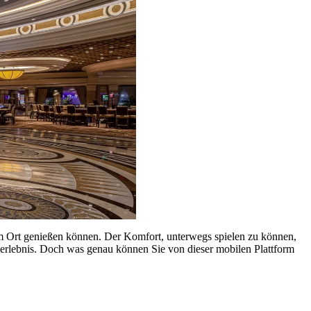
dem Ort genießen können. Der Komfort, unterwegs spielen zu können,
elerlebnis. Doch was genau können Sie von dieser mobilen Plattform