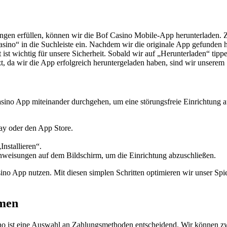
gen erfüllen, können wir die Bof Casino Mobile-App herunterladen. Z
ino“ in die Suchleiste ein. Nachdem wir die originale App gefunden hab
t ist wichtig für unsere Sicherheit. Sobald wir auf „Herunterladen“ tip
zt, da wir die App erfolgreich heruntergeladen haben, sind wir unserem 
ino App miteinander durchgehen, um eine störungsfreie Einrichtung auf
ay oder den App Store.
nstallieren“.
weisungen auf dem Bildschirm, um die Einrichtung abzuschließen.
ino App nutzen. Mit diesen simplen Schritten optimieren wir unser Spie
hmen
sino ist eine Auswahl an Zahlungsmethoden entscheidend. Wir können z