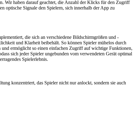
rn. Wir haben darauf geachtet, die Anzahl der Klicks für den Zugriff
n optische Signale den Spielern, sich innerhalb der App zu
plementiert, die sich an verschiedene Bildschirmgrößen und -
lichkeit und Klarheit beibehält. So können Spieler mühelos durch
an und ermöglicht so einen einfachen Zugriff auf wichtige Funktionen,
, sodass sich jeder Spieler ungebunden vom verwendeten Gerät optimal
erragendes Spielerlebnis.
ng konzentriert, das Spieler nicht nur anlockt, sondern sie auch