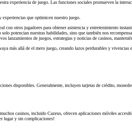
ra experiencia de juego. Las funciones sociales promueven la interacci
 y experiencias que optimicen nuestro juego.
al con otros jugadores para obtener asistencia y entretenimiento instan
o solo potencian nuestras habilidades, sino que también nos recompensa
vos lanzamientos de juegos, estrategias y noticias de casinos, manten
vaya más allá de el mero juego, creando lazos perdurables y vivencias 
nes disponibles. Generalmente, incluyen tarjetas de crédito, monederos 
uchos casinos, incluido Cazeus, ofrecen aplicaciones móviles accesible
r lugar y sin complicaciones!