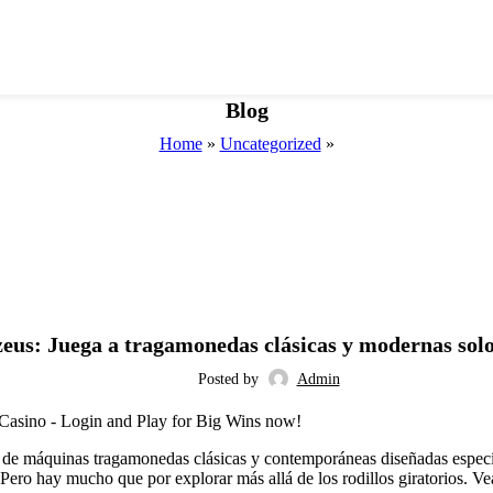
Blog
Home
»
Uncategorized
»
UNCATEGORIZED
eus: Juega a tragamonedas clásicas y modernas sol
Posted by
Admin
de máquinas tragamonedas clásicas y contemporáneas diseñadas específi
. Pero hay mucho que por explorar más allá de los rodillos giratorios.