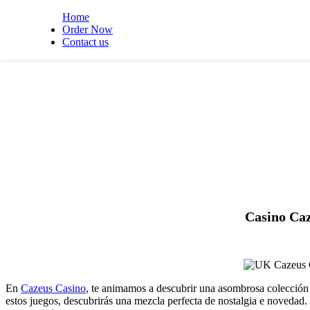
Home
Order Now
Contact us
Casino Caz
En
Cazeus Casino
, te animamos a descubrir una asombrosa colección 
estos juegos, descubrirás una mezcla perfecta de nostalgia e novedad