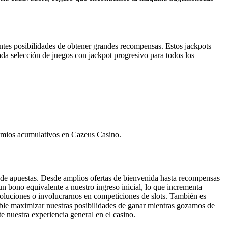
ntes posibilidades de obtener grandes recompensas. Estos jackpots
a selección de juegos con jackpot progresivo para todos los
remios acumulativos en Cazeus Casino.
 de apuestas. Desde amplios ofertas de bienvenida hasta recompensas
un bono equivalente a nuestro ingreso inicial, lo que incrementa
voluciones o involucrarnos en competiciones de slots. También es
ible maximizar nuestras posibilidades de ganar mientras gozamos de
 nuestra experiencia general en el casino.