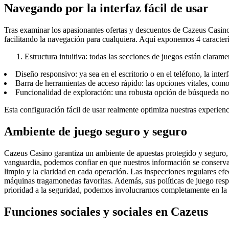
Navegando por la interfaz fácil de usar
Tras examinar los apasionantes ofertas y descuentos de Cazeus Casino, 
facilitando la navegación para cualquiera. Aquí exponemos 4 caracterí
Estructura intuitiva: todas las secciones de juegos están claram
Diseño responsivo: ya sea en el escritorio o en el teléfono, la inte
Barra de herramientas de acceso rápido: las opciones vitales, como 
Funcionalidad de exploración: una robusta opción de búsqueda nos
Esta configuración fácil de usar realmente optimiza nuestras experien
Ambiente de juego seguro y seguro
Cazeus Casino garantiza un ambiente de apuestas protegido y seguro, l
vanguardia, podemos confiar en que nuestros información se conservar
limpio y la claridad en cada operación. Las inspecciones regulares efe
máquinas tragamonedas favoritas. Además, sus políticas de juego re
prioridad a la seguridad, podemos involucrarnos completamente en la
Funciones sociales y sociales en Cazeus