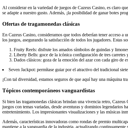
Al considerar en la variedad de juegos de Cazeus Casino, es claro q
se adapte a nuestro gusto. Además, ¡la posibilidad de ganar botes pro
Ofertas de tragamonedas clásicas
En Cazeus Casino, consideramos que todos deberían tener acceso a un
los juegos, asegurando la satisfacción de todos los jugadores. Estas s
Fruity Reels: disfrute los amados símbolos de guindas y limone
Liberty Bells: goce de la icónica configuración de tres carretes 
Dados clásicos: goza de la emoción del azar con cada giro de es
Seven Jackpot: permítase guiar por el atractivo del tradicional sie
¡Con tal diversidad, estamos seguros de que aquí hay una máquina tra
Tópicos contemporáneos vanguardistas
Si bien las tragamonedas clásicas brindan una vivencia retro, Cazeu
juegos con temas variadas, desde aventuras y dominios legendarios has
entretenimiento. Los impresionantes visualizaciones y las músicas inme
Además, características innovadoras como rondas de premio multicapa
mantiene a la vanguardia de la industria, actualizando continuamente