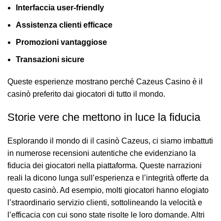
Interfaccia user-friendly
Assistenza clienti efficace
Promozioni vantaggiose
Transazioni sicure
Queste esperienze mostrano perché Cazeus Casino è il
casinò preferito dai giocatori di tutto il mondo.
Storie vere che mettono in luce la fiducia
Esplorando il mondo di il casinò Cazeus, ci siamo imbattuti
in numerose recensioni autentiche che evidenziano la
fiducia dei giocatori nella piattaforma. Queste narrazioni
reali la dicono lunga sull’esperienza e l’integrità offerte da
questo casinò. Ad esempio, molti giocatori hanno elogiato
l’straordinario servizio clienti, sottolineando la velocità e
l’efficacia con cui sono state risolte le loro domande. Altri