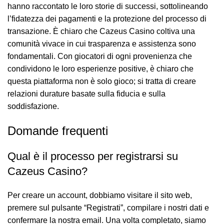
hanno raccontato le loro storie di successi, sottolineando
l’fidatezza dei pagamenti e la protezione del processo di
transazione. È chiaro che Cazeus Casino coltiva una
comunità vivace in cui trasparenza e assistenza sono
fondamentali. Con giocatori di ogni provenienza che
condividono le loro esperienze positive, è chiaro che
questa piattaforma non è solo gioco; si tratta di creare
relazioni durature basate sulla fiducia e sulla
soddisfazione.
Domande frequenti
Qual è il processo per registrarsi su
Cazeus Casino?
Per creare un account, dobbiamo visitare il sito web,
premere sul pulsante “Registrati”, compilare i nostri dati e
confermare la nostra email. Una volta completato, siamo