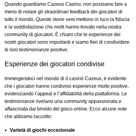
Quando guardiamo Cazeus Casino, non possiamo fare a
meno di notare gli straordinari feedback dei giocatori di
tutto il mondo. Queste storie vere mettono in luce la fiducia
e la soddisfazione che molti hanno trovato nella nostra
community di giocatori. È chiaro che le esperienze dei
nostri giocatori sono importanti e siamo fieri di condividere
le loro testimonianze positive.
Esperienze dei giocatori condivise
Immergendoci nel mondo di il casinò Cazeus, è evidente
che i giocatori hanno condiviso esperienze molto positive,
evidenziando l’appeal e l’affidabilità della piattaforma. Le
testimonianze rivelano una community appassionata e
affascinata dal brivido del gioco online. Ecco alcune note
che abbiamo raccolto:
Varietà di giochi eccezionale