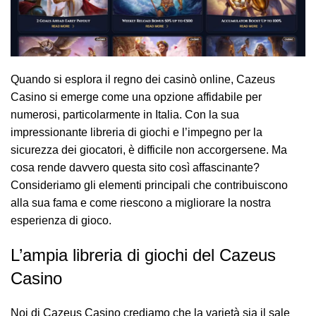
Quando si esplora il regno dei casinò online,
Cazeus
Casino
si emerge come una opzione affidabile per
numerosi, particolarmente in Italia. Con la sua
impressionante libreria di giochi e l’impegno per la
sicurezza dei giocatori, è difficile non accorgersene. Ma
cosa rende davvero questa sito così affascinante?
Consideriamo gli elementi principali che contribuiscono
alla sua fama e come riescono a migliorare la nostra
esperienza di gioco.
L’ampia libreria di giochi del Cazeus
Casino
Noi di Cazeus Casino crediamo che la varietà sia il sale