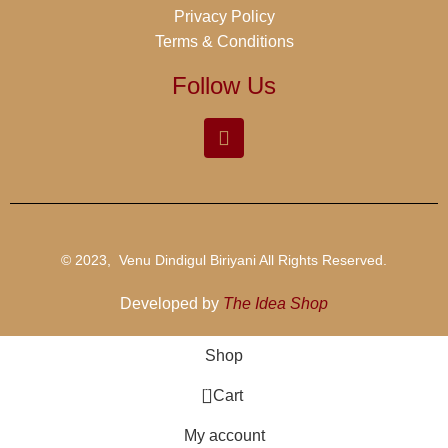
Privacy Policy
Terms & Conditions
Follow Us
© 2023, Venu Dindigul Biriyani All Rights Reserved.
Developed by
The Idea Shop
Shop
0
Cart
My account