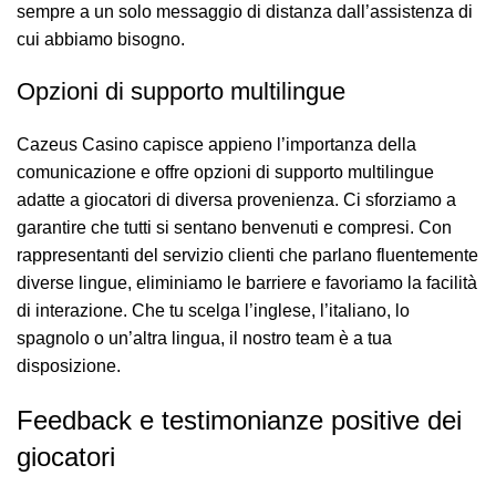
sempre a un solo messaggio di distanza dall’assistenza di
cui abbiamo bisogno.
Opzioni di supporto multilingue
Cazeus Casino capisce appieno l’importanza della
comunicazione e offre opzioni di supporto multilingue
adatte a giocatori di diversa provenienza. Ci sforziamo a
garantire che tutti si sentano benvenuti e compresi. Con
rappresentanti del servizio clienti che parlano fluentemente
diverse lingue, eliminiamo le barriere e favoriamo la facilità
di interazione. Che tu scelga l’inglese, l’italiano, lo
spagnolo o un’altra lingua, il nostro team è a tua
disposizione.
Feedback e testimonianze positive dei
giocatori