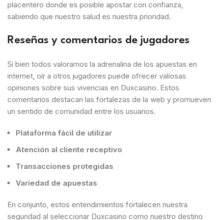
placentero donde es posible apostar con confianza,
sabiendo que nuestro salud es nuestra prioridad.
Reseñas y comentarios de jugadores
Si bien todos valoramos la adrenalina de los apuestas en
internet, oír a otros jugadores puede ofrecer valiosas
opiniones sobre sus vivencias en Duxcasino. Estos
comentarios destacan las fortalezas de la web y promueven
un sentido de comunidad entre los usuarios.
Plataforma fácil de utilizar
Atención al cliente receptivo
Transacciones protegidas
Variedad de apuestas
En conjunto, estos entendimientos fortalecen nuestra
seguridad al seleccionar Duxcasino como nuestro destino