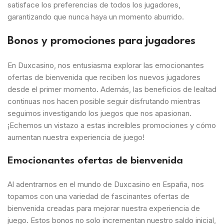
satisface los preferencias de todos los jugadores,
garantizando que nunca haya un momento aburrido.
Bonos y promociones para jugadores
En Duxcasino, nos entusiasma explorar las emocionantes
ofertas de bienvenida que reciben los nuevos jugadores
desde el primer momento. Además, las beneficios de lealtad
continuas nos hacen posible seguir disfrutando mientras
seguimos investigando los juegos que nos apasionan.
¡Echemos un vistazo a estas increíbles promociones y cómo
aumentan nuestra experiencia de juego!
Emocionantes ofertas de bienvenida
Al adentrarnos en el mundo de Duxcasino en España, nos
topamos con una variedad de fascinantes ofertas de
bienvenida creadas para mejorar nuestra experiencia de
juego. Estos bonos no solo incrementan nuestro saldo inicial,