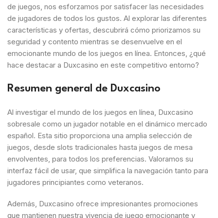
de juegos, nos esforzamos por satisfacer las necesidades
de jugadores de todos los gustos. Al explorar las diferentes
características y ofertas, descubrirá cómo priorizamos su
seguridad y contento mientras se desenvuelve en el
emocionante mundo de los juegos en línea. Entonces, ¿qué
hace destacar a Duxcasino en este competitivo entorno?
Resumen general de Duxcasino
Al investigar el mundo de los juegos en línea, Duxcasino
sobresale como un jugador notable en el dinámico mercado
español. Esta sitio proporciona una amplia selección de
juegos, desde slots tradicionales hasta juegos de mesa
envolventes, para todos los preferencias. Valoramos su
interfaz fácil de usar, que simplifica la navegación tanto para
jugadores principiantes como veteranos.
Además, Duxcasino ofrece impresionantes promociones
que mantienen nuestra vivencia de juego emocionante y