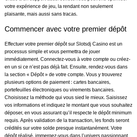
votre expérience de jeu, la rendant non seulement
plaisante, mais aussi sans tracas.
Commencer avec votre premier dépôt
Effectuer votre premier dépôt sur Slotsdj Casino est un
processus simple et vous permettra de jouer
immédiatement. Connectez-vous à votre compte ou créez-
en un si ce n’est pas déjà fait. Ensuite, rendez-vous dans
la section « Dépôt » de votre compte. Vous y trouverez
plusieurs options de paiement : cartes bancaires,
portefeuilles électroniques ou virements bancaires.
Choisissez la méthode qui vous sied le mieux. Saisissez
vos informations et indiquez le montant que vous souhaitez
déposer, en vous assurant qu’il respecte le dépôt minimum
requis. Après validation de la transaction, les fonds seront
crédités sur votre solde presque instantanément. Votre
dépôt réalisé, immergez-vous dans l’univers passionnant