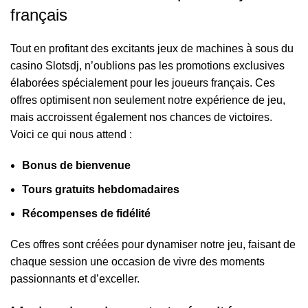
français
Tout en profitant des excitants jeux de machines à sous du
casino Slotsdj, n’oublions pas les promotions exclusives
élaborées spécialement pour les joueurs français. Ces
offres optimisent non seulement notre expérience de jeu,
mais accroissent également nos chances de victoires.
Voici ce qui nous attend :
Bonus de bienvenue
Tours gratuits hebdomadaires
Récompenses de fidélité
Ces offres sont créées pour dynamiser notre jeu, faisant de
chaque session une occasion de vivre des moments
passionnants et d’exceller.