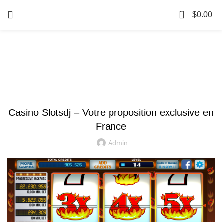
0
$
0.00
Blog
UNCATEGORIZED
Casino Slotsdj – Votre proposition exclusive en
France
Admin