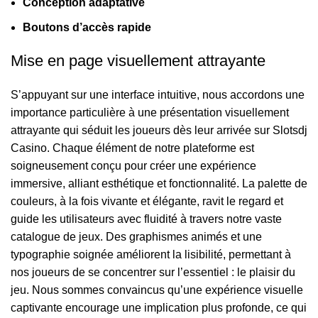
Conception adaptative
Boutons d’accès rapide
Mise en page visuellement attrayante
S’appuyant sur une interface intuitive, nous accordons une
importance particulière à une présentation visuellement
attrayante qui séduit les joueurs dès leur arrivée sur Slotsdj
Casino. Chaque élément de notre plateforme est
soigneusement conçu pour créer une expérience
immersive, alliant esthétique et fonctionnalité. La palette de
couleurs, à la fois vivante et élégante, ravit le regard et
guide les utilisateurs avec fluidité à travers notre vaste
catalogue de jeux. Des graphismes animés et une
typographie soignée améliorent la lisibilité, permettant à
nos joueurs de se concentrer sur l’essentiel : le plaisir du
jeu. Nous sommes convaincus qu’une expérience visuelle
captivante encourage une implication plus profonde, ce qui