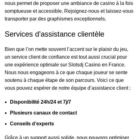
nous permet de proposer une ambiance de casino à la fois
somptueuse et accessible. Rejoignez-nous et laissez-vous
transporter par des graphismes exceptionnels.
Services d’assistance clientèle
Bien que l’on mette souvent l’accent sur le plaisir du jeu,
un service client de confiance est tout aussi crucial pour
une expérience optimale sur Slotsdj Casino en France.
Nous nous engageons à ce que chaque joueur se sente
soutenu à chaque étape de son parcours. Voici ce que
vous pouvez espérer de notre équipe d’assistance client :
Disponibilité 24h/24 et 7j/7
Plusieurs canaux de contact
Conseils d’experts
Grâce à un support aussi solide, nous pouvons optimiser