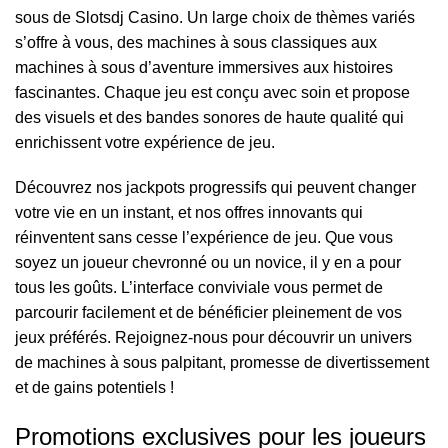
sous de Slotsdj Casino. Un large choix de thèmes variés
s’offre à vous, des machines à sous classiques aux
machines à sous d’aventure immersives aux histoires
fascinantes. Chaque jeu est conçu avec soin et propose
des visuels et des bandes sonores de haute qualité qui
enrichissent votre expérience de jeu.
Découvrez nos jackpots progressifs qui peuvent changer
votre vie en un instant, et nos offres innovants qui
réinventent sans cesse l’expérience de jeu. Que vous
soyez un joueur chevronné ou un novice, il y en a pour
tous les goûts. L’interface conviviale vous permet de
parcourir facilement et de bénéficier pleinement de vos
jeux préférés. Rejoignez-nous pour découvrir un univers
de machines à sous palpitant, promesse de divertissement
et de gains potentiels !
Promotions exclusives pour les joueurs