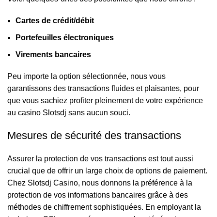
Cartes de crédit/débit
Portefeuilles électroniques
Virements bancaires
Peu importe la option sélectionnée, nous vous
garantissons des transactions fluides et plaisantes, pour
que vous sachiez profiter pleinement de votre expérience
au casino Slotsdj sans aucun souci.
Mesures de sécurité des transactions
Assurer la protection de vos transactions est tout aussi
crucial que de offrir un large choix de options de paiement.
Chez Slotsdj Casino, nous donnons la préférence à la
protection de vos informations bancaires grâce à des
méthodes de chiffrement sophistiquées. En employant la