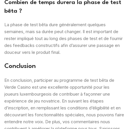
Combien de temps durera la phase de test
bêta ?
La phase de test bêta dure généralement quelques
semaines, mais sa durée peut changer. Il est important de
rester impliqué tout au long des phases de test et de fournir
des feedbacks constructifs afin d’assurer une passage en
douceur vers le produit final.
Conclusion
En conclusion, participer au programme de test bêta de
Verde Casino est une excellente opportunité pour les
joueurs luxembourgeois de contribuer à façonner une
expérience de jeu novatrice. En suivant les étapes
d’inscription, en remplissant les conditions d’éligibilité et en
découvrant les fonctionnalités spéciales, nous pouvons faire
entendre notre voix. De plus, vos commentaires nous
contribuent à améliorer la plateforme pour tous. Saisissons