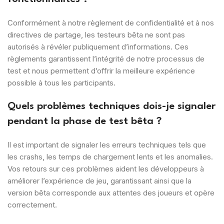
Conformément à notre règlement de confidentialité et à nos
directives de partage, les testeurs bêta ne sont pas
autorisés à révéler publiquement d’informations. Ces
règlements garantissent l’intégrité de notre processus de
test et nous permettent d’offrir la meilleure expérience
possible à tous les participants.
Quels problèmes techniques dois-je signaler
pendant la phase de test bêta ?
Il est important de signaler les erreurs techniques tels que
les crashs, les temps de chargement lents et les anomalies.
Vos retours sur ces problèmes aident les développeurs à
améliorer l’expérience de jeu, garantissant ainsi que la
version bêta corresponde aux attentes des joueurs et opère
correctement.