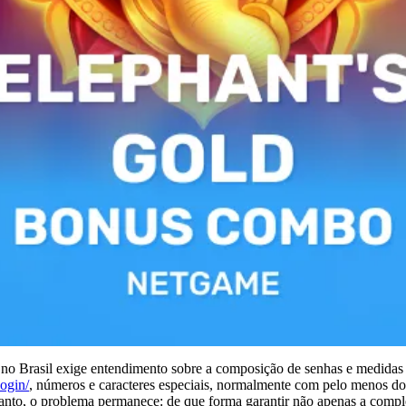
 no Brasil exige entendimento sobre a composição de senhas e medidas
login/
, números e caracteres especiais, normalmente com pelo menos 
tanto, o problema permanece: de que forma garantir não apenas a comp