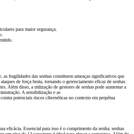
iculares para maior segurança.
o.
mitido.
e, as fragilidades das senhas constituem ameaças significativos que
 ataques de força bruta, tornando o gerenciamento eficaz de senhas
ntes. Além disso, a utilização de gestores de senhas pode aumentar a
nistração. A sensibilização e as
contra potenciais riscos cibernéticas no contexto em perpétua
a eficácia. Essencial para isso é o comprimento da senha; senhas
 um piso de 12 caracteres é ideal para elevar a segurança. Além do