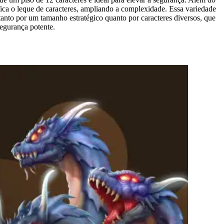
ifica o leque de caracteres, ampliando a complexidade. Essa variedade
anto por um tamanho estratégico quanto por caracteres diversos, que
egurança potente.