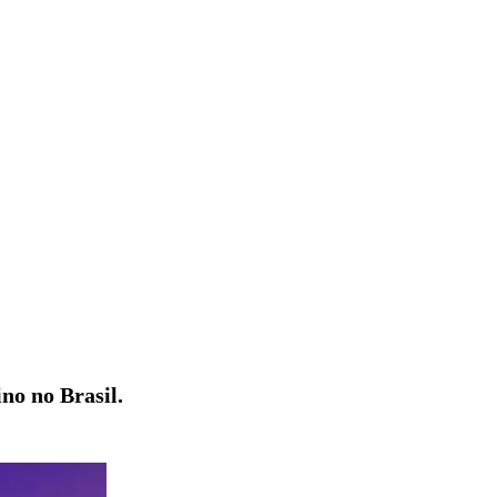
no no Brasil.