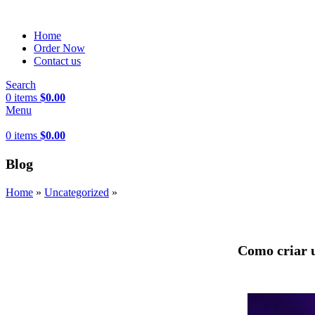
Home
Order Now
Contact us
Search
0
items
$
0.00
Menu
0
items
$
0.00
Blog
Home
»
Uncategorized
»
Como criar u