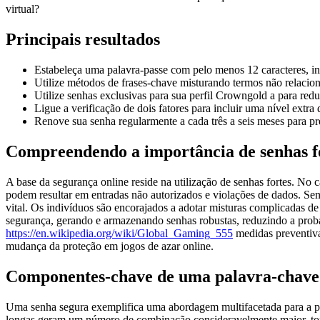
virtual?
Principais resultados
Estabeleça uma palavra-passe com pelo menos 12 caracteres, inc
Utilize métodos de frases-chave misturando termos não relacion
Utilize senhas exclusivas para sua perfil Crowngold a para redu
Ligue a verificação de dois fatores para incluir uma nível extr
Renove sua senha regularmente a cada três a seis meses para pre
Compreendendo a importância de senhas f
A base da segurança online reside na utilização de senhas fortes. No c
podem resultar em entradas não autorizados e violações de dados. Sen
vital. Os indivíduos são encorajados a adotar misturas complicadas de 
segurança, gerando e armazenando senhas robustas, reduzindo a probab
https://en.wikipedia.org/wiki/Global_Gaming_555
medidas preventivas
mudança da proteção em jogos de azar online.
Componentes-chave de uma palavra-chave 
Uma senha segura exemplifica uma abordagem multifacetada para a pro
longas geram um número de combinação consideravelmente maior, torna