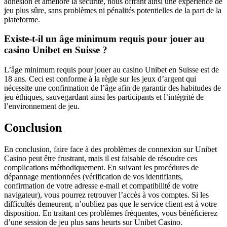
adhésion et améliore la sécurité, nous offrant ainsi une expérience de
jeu plus sûre, sans problèmes ni pénalités potentielles de la part de la
plateforme.
Existe-t-il un âge minimum requis pour jouer au
casino Unibet en Suisse ?
L’âge minimum requis pour jouer au casino Unibet en Suisse est de
18 ans. Ceci est conforme à la règle sur les jeux d’argent qui
nécessite une confirmation de l’âge afin de garantir des habitudes de
jeu éthiques, sauvegardant ainsi les participants et l’intégrité de
l’environnement de jeu.
Conclusion
En conclusion, faire face à des problèmes de connexion sur Unibet
Casino peut être frustrant, mais il est faisable de résoudre ces
complications méthodiquement. En suivant les procédures de
dépannage mentionnées (vérification de vos identifiants,
confirmation de votre adresse e-mail et compatibilité de votre
navigateur), vous pourrez retrouver l’accès à vos comptes. Si les
difficultés demeurent, n’oubliez pas que le service client est à votre
disposition. En traitant ces problèmes fréquentes, vous bénéficierez
d’une session de jeu plus sans heurts sur Unibet Casino.