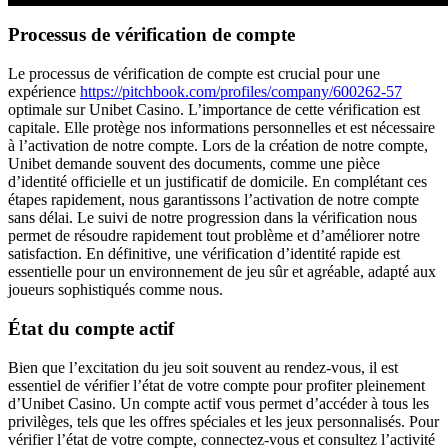
Processus de vérification de compte
Le processus de vérification de compte est crucial pour une
expérience
https://pitchbook.com/profiles/company/600262-57
optimale sur Unibet Casino. L’importance de cette vérification est
capitale. Elle protège nos informations personnelles et est nécessaire
à l’activation de notre compte. Lors de la création de notre compte,
Unibet demande souvent des documents, comme une pièce
d’identité officielle et un justificatif de domicile. En complétant ces
étapes rapidement, nous garantissons l’activation de notre compte
sans délai. Le suivi de notre progression dans la vérification nous
permet de résoudre rapidement tout problème et d’améliorer notre
satisfaction. En définitive, une vérification d’identité rapide est
essentielle pour un environnement de jeu sûr et agréable, adapté aux
joueurs sophistiqués comme nous.
État du compte actif
Bien que l’excitation du jeu soit souvent au rendez-vous, il est
essentiel de vérifier l’état de votre compte pour profiter pleinement
d’Unibet Casino. Un compte actif vous permet d’accéder à tous les
privilèges, tels que les offres spéciales et les jeux personnalisés. Pour
vérifier l’état de votre compte, connectez-vous et consultez l’activité