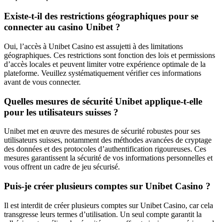
Existe-t-il des restrictions géographiques pour se
connecter au casino Unibet ?
Oui, l’accès à Unibet Casino est assujetti à des limitations
géographiques. Ces restrictions sont fonction des lois et permissions
d’accès locales et peuvent limiter votre expérience optimale de la
plateforme. Veuillez systématiquement vérifier ces informations
avant de vous connecter.
Quelles mesures de sécurité Unibet applique-t-elle
pour les utilisateurs suisses ?
Unibet met en œuvre des mesures de sécurité robustes pour ses
utilisateurs suisses, notamment des méthodes avancées de cryptage
des données et des protocoles d’authentification rigoureuses. Ces
mesures garantissent la sécurité de vos informations personnelles et
vous offrent un cadre de jeu sécurisé.
Puis-je créer plusieurs comptes sur Unibet Casino ?
Il est interdit de créer plusieurs comptes sur Unibet Casino, car cela
transgresse leurs termes d’utilisation. Un seul compte garantit la