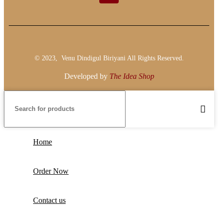
© 2023, Venu Dindigul Biriyani All Rights Reserved.
Developed by
The Idea Shop
Home
Order Now
Contact us