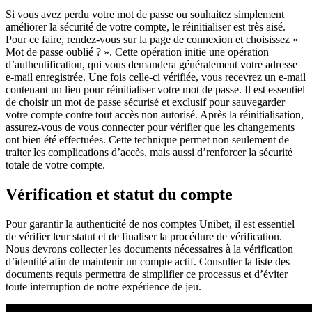
Si vous avez perdu votre mot de passe ou souhaitez simplement
améliorer la sécurité de votre compte, le réinitialiser est très aisé.
Pour ce faire, rendez-vous sur la page de connexion et choisissez «
Mot de passe oublié ? ». Cette opération initie une opération
d’authentification, qui vous demandera généralement votre adresse
e-mail enregistrée. Une fois celle-ci vérifiée, vous recevrez un e-mail
contenant un lien pour réinitialiser votre mot de passe. Il est essentiel
de choisir un mot de passe sécurisé et exclusif pour sauvegarder
votre compte contre tout accès non autorisé. Après la réinitialisation,
assurez-vous de vous connecter pour vérifier que les changements
ont bien été effectuées. Cette technique permet non seulement de
traiter les complications d’accès, mais aussi d’renforcer la sécurité
totale de votre compte.
Vérification et statut du compte
Pour garantir la authenticité de nos comptes Unibet, il est essentiel
de vérifier leur statut et de finaliser la procédure de vérification.
Nous devrons collecter les documents nécessaires à la vérification
d’identité afin de maintenir un compte actif. Consulter la liste des
documents requis permettra de simplifier ce processus et d’éviter
toute interruption de notre expérience de jeu.