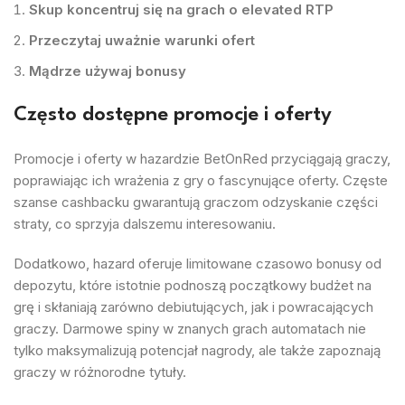
Skup koncentruj się na grach o elevated RTP
Przeczytaj uważnie warunki ofert
Mądrze używaj bonusy
Często dostępne promocje i oferty
Promocje i oferty w hazardzie BetOnRed przyciągają graczy,
poprawiając ich wrażenia z gry o fascynujące oferty. Częste
szanse cashbacku gwarantują graczom odzyskanie części
straty, co sprzyja dalszemu interesowaniu.
Dodatkowo, hazard oferuje limitowane czasowo bonusy od
depozytu, które istotnie podnoszą początkowy budżet na
grę i skłaniają zarówno debiutujących, jak i powracających
graczy. Darmowe spiny w znanych grach automatach nie
tylko maksymalizują potencjał nagrody, ale także zapoznają
graczy w różnorodne tytuły.