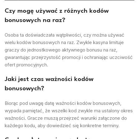
Czy mogę używać z różnych kodów
bonusowych na raz?
Osoba ta doświadczała wątpliwości, czy można używać
wielu kodów bonusowych na raz. Zwykle kasyna limituje
graczy do jednostkowego aktywnego bonusu na raz,
gwarantując przejrzystość promocji i ochraniając uczciwość
ofert promocyjnych.
Jaki jest czas ważności kodów
bonusowych?
Biorąc pod uwagę datę ważności kodów bonusowych,
wypada pamiętać, że wszelki kod zwykle ma ustalony okres
ważności. Gracze muszą przejrzeć warunki załączone do
każdego kodu, aby dowiedzieć się konkretne terminy.