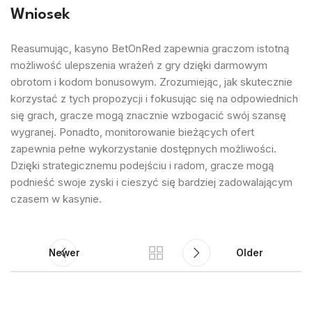
Wniosek
Reasumując, kasyno BetOnRed zapewnia graczom istotną
możliwość ulepszenia wrażeń z gry dzięki darmowym
obrotom i kodom bonusowym. Zrozumiejąc, jak skutecznie
korzystać z tych propozycji i fokusując się na odpowiednich
się grach, gracze mogą znacznie wzbogacić swój szansę
wygranej. Ponadto, monitorowanie bieżących ofert
zapewnia pełne wykorzystanie dostępnych możliwości.
Dzięki strategicznemu podejściu i radom, gracze mogą
podnieść swoje zyski i cieszyć się bardziej zadowalającym
czasem w kasynie.
Newer
Older