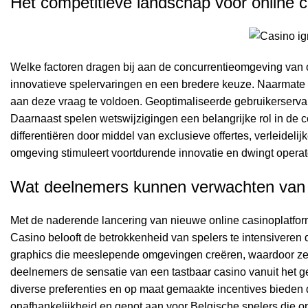
Het competitieve landschap voor online c
Welke factoren dragen bij aan de concurrentieomgeving van on
innovatieve spelervaringen en een bredere keuze. Naarmate
aan deze vraag te voldoen. Geoptimaliseerde gebruikerservar
Daarnaast spelen wetswijzigingen een belangrijke rol in de co
differentiëren door middel van exclusieve offertes, verleideli
omgeving stimuleert voortdurende innovatie en dwingt opera
Wat deelnemers kunnen verwachten van d
Met de naderende lancering van nieuwe online casinoplatform
Casino belooft de betrokkenheid van spelers te intensiveren
graphics die meeslepende omgevingen creëren, waardoor ze 
deelnemers de sensatie van een tastbaar casino vanuit het
diverse preferenties en op maat gemaakte incentives bieden die
onafhankelijkheid en genot aan voor Belgische spelers die op