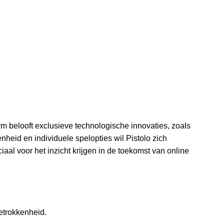
orm belooft exclusieve technologische innovaties, zoals
heid en individuele spelopties wil Pistolo zich
iaal voor het inzicht krijgen in de toekomst van online
etrokkenheid.