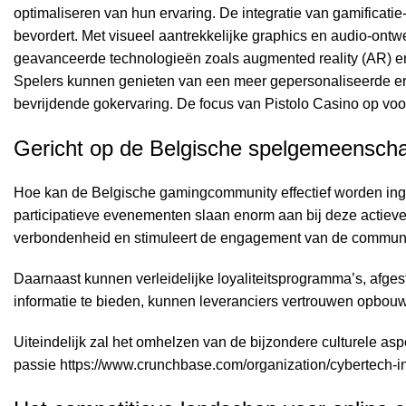
optimaliseren van hun ervaring. De integratie van gamificati
bevordert. Met visueel aantrekkelijke graphics en audio-ontw
geavanceerde technologieën zoals augmented reality (AR) en 
Spelers kunnen genieten van een meer gepersonaliseerde erv
bevrijdende gokervaring. De focus van Pistolo Casino op voo
Gericht op de Belgische spelgemeensch
Hoe kan de Belgische gamingcommunity effectief worden ing
participatieve evenementen slaan enorm aan bij deze actieve 
verbondenheid en stimuleert de engagement van de communi
Daarnaast kunnen verleidelijke loyaliteitsprogramma’s, afg
informatie te bieden, kunnen leveranciers vertrouwen opbouwen
Uiteindelijk zal het omhelzen van de bijzondere culturele as
passie
https://www.crunchbase.com/organization/cybertech-in