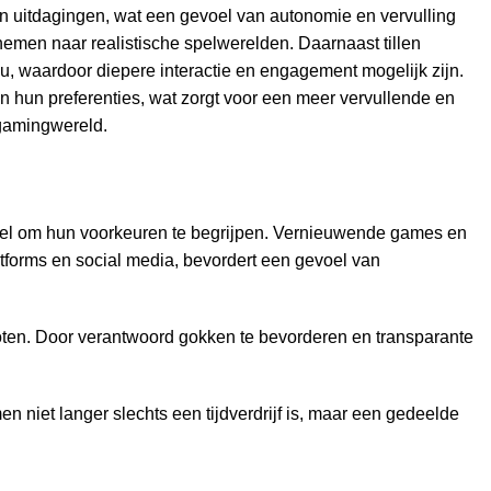
 en uitdagingen, wat een gevoel van autonomie en vervulling
nemen naar realistische spelwerelden. Daarnaast tillen
, waardoor diepere interactie en engagement mogelijk zijn.
 hun preferenties, wat zorgt voor een meer vervullende en
 gamingwereld.
ieel om hun voorkeuren te begrijpen. Vernieuwende games en
atforms en social media, bevordert een gevoel van
oten. Door verantwoord gokken te bevorderen en transparante
 niet langer slechts een tijdverdrijf is, maar een gedeelde