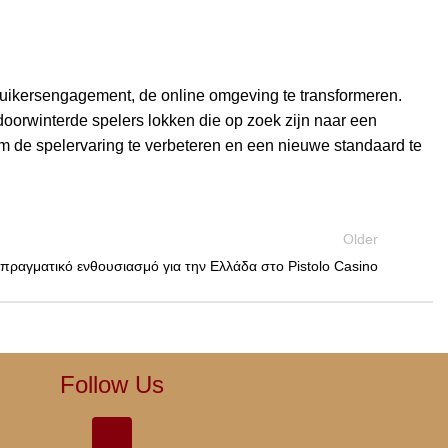
bruikersengagement, de online omgeving te transformeren.
orwinterde spelers lokken die op zoek zijn naar een
om de spelervaring te verbeteren en een nieuwe standaard te
Older
πραγματικό ενθουσιασμό για την Ελλάδα στο Pistolo Casino
Follow Us