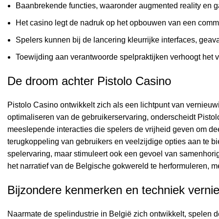
Baanbrekende functies, waaronder augmented reality en gamif
Het casino legt de nadruk op het opbouwen van een commu
Spelers kunnen bij de lancering kleurrijke interfaces, geav
Toewijding aan verantwoorde spelpraktijken verhoogt het 
De droom achter Pistolo Casino
Pistolo Casino ontwikkelt zich als een lichtpunt van vernieuwi
optimaliseren van de gebruikerservaring, onderscheidt Pistol
meeslepende interacties die spelers de vrijheid geven om de
terugkoppeling van gebruikers en veelzijdige opties aan te b
spelervaring, maar stimuleert ook een gevoel van samenhorigh
het narratief van de Belgische gokwereld te herformuleren, me
Bijzondere kenmerken en techniek verni
Naarmate de spelindustrie in België zich ontwikkelt, spelen d