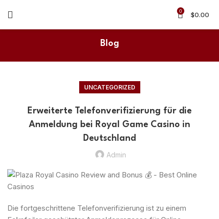
0
$
0.00
Blog
UNCATEGORIZED
Erweiterte Telefonverifizierung für die
Anmeldung bei Royal Game Casino in
Deutschland
Admin
Die fortgeschrittene Telefonverifizierung ist zu einem