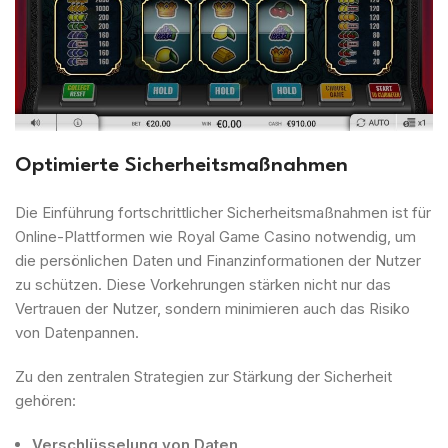
Optimierte Sicherheitsmaßnahmen
Die Einführung fortschrittlicher Sicherheitsmaßnahmen ist für
Online-Plattformen wie Royal Game Casino notwendig, um
die persönlichen Daten und Finanzinformationen der Nutzer
zu schützen. Diese Vorkehrungen stärken nicht nur das
Vertrauen der Nutzer, sondern minimieren auch das Risiko
von Datenpannen.
Zu den zentralen Strategien zur Stärkung der Sicherheit
gehören:
Verschlüsselung von Daten