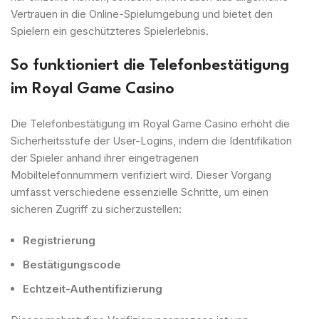
Vertrauen in die Online-Spielumgebung und bietet den
Spielern ein geschützteres Spielerlebnis.
So funktioniert die Telefonbestätigung
im Royal Game Casino
Die Telefonbestätigung im Royal Game Casino erhöht die
Sicherheitsstufe der User-Logins, indem die Identifikation
der Spieler anhand ihrer eingetragenen
Mobiltelefonnummern verifiziert wird. Dieser Vorgang
umfasst verschiedene essenzielle Schritte, um einen
sicheren Zugriff zu sicherzustellen:
Registrierung
Bestätigungscode
Echtzeit-Authentifizierung