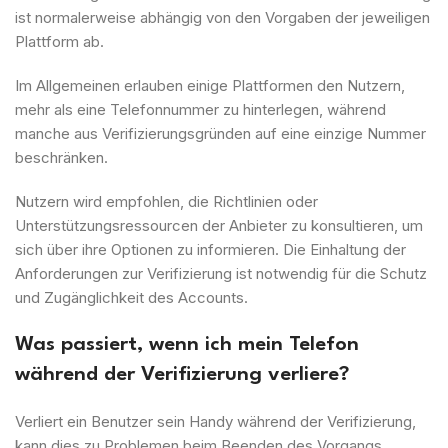
ist normalerweise abhängig von den Vorgaben der jeweiligen
Plattform ab.
Im Allgemeinen erlauben einige Plattformen den Nutzern,
mehr als eine Telefonnummer zu hinterlegen, während
manche aus Verifizierungsgründen auf eine einzige Nummer
beschränken.
Nutzern wird empfohlen, die Richtlinien oder
Unterstützungsressourcen der Anbieter zu konsultieren, um
sich über ihre Optionen zu informieren. Die Einhaltung der
Anforderungen zur Verifizierung ist notwendig für die Schutz
und Zugänglichkeit des Accounts.
Was passiert, wenn ich mein Telefon
während der Verifizierung verliere?
Verliert ein Benutzer sein Handy während der Verifizierung,
kann dies zu Problemen beim Beenden des Vorgangs