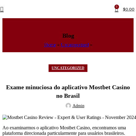
0
$
0.00
Blog
Home
»
Uncategorized
»
UNCATEGORIZED
Exame minuciosa do aplicativo Mostbet Casino
no Brasil
Admin
Ao examinarmos o aplicativo Mostbet Casino, encontramos uma
plataforma direcionada particularmente para usuários brasileiros.