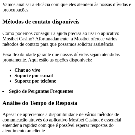
Vamos analisar a eficácia com que eles atendem às nossas dúvidas e
preocupações.
Métodos de contato disponíveis
Como podemos conseguir a ajuda precisa ao usar o aplicativo
Mostbet Casino? Afortunadamente, a Mostbet oferece vários
métodos de contato para que possamos solicitar assistência.
Essa flexibilidade garante que nossas dúvidas sejam atendidas
prontamente. Aqui estão as opções disponíveis:
Chat ao vivo
Suporte por e-mail
Suporte por telefone
Seção de Perguntas Frequentes
Análise do Tempo de Resposta
Apesar de apreciemos a disponibilidade de vários métodos de
comunicação através do aplicativo Mostbet Casino, é essencial
entender a rapidez com que é possível esperar respostas do
atendimento ao cliente.