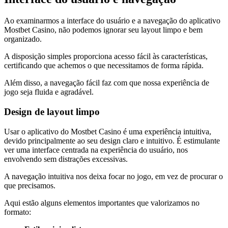
Ao examinarmos a interface do usuário e a navegação do aplicativo
Mostbet Casino, não podemos ignorar seu layout limpo e bem
organizado.
A disposição simples proporciona acesso fácil às características,
certificando que achemos o que necessitamos de forma rápida.
Além disso, a navegação fácil faz com que nossa experiência de
jogo seja fluida e agradável.
Design de layout limpo
Usar o aplicativo do Mostbet Casino é uma experiência intuitiva,
devido principalmente ao seu design claro e intuitivo. É estimulante
ver uma interface centrada na experiência do usuário, nos
envolvendo sem distrações excessivas.
A navegação intuitiva nos deixa focar no jogo, em vez de procurar o
que precisamos.
Aqui estão alguns elementos importantes que valorizamos no
formato: