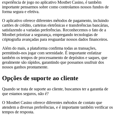
experiência de jogo no aplicativo Mostbet Casino, é também
importante pensarmos sobre como controlamos nossos fundos de
forma segura e efetiva.
O aplicativo oferece diferentes métodos de pagamento, incluindo
cartões de crédito, carteiras eletrônicas e transferências bancárias,
satisfazendo a variadas preferências. Reconhecemos o fato de a
Mostbet priorizar a segurança, empregando tecnologias de
criptografia avançadas para resguardar nossos dados financeiros.
Além do mais, a plataforma confirma todas as transações,
permitindo-nos jogar com serenidade. É importante enfatizar
também os tempos de processamento de depósitos e saques, que
geralmente são rápidos, garantindo que possamos usufruir dos
nossos ganhos prontamente.
Opções de suporte ao cliente
Quando se trata de suporte ao cliente, buscamos ter a garantia de
que estamos seguros, não é?
O Mostbet Casino oferece diferentes métodos de contato que
atendem a diversas preferências, e é importante também verificar os
tempos de resposta.