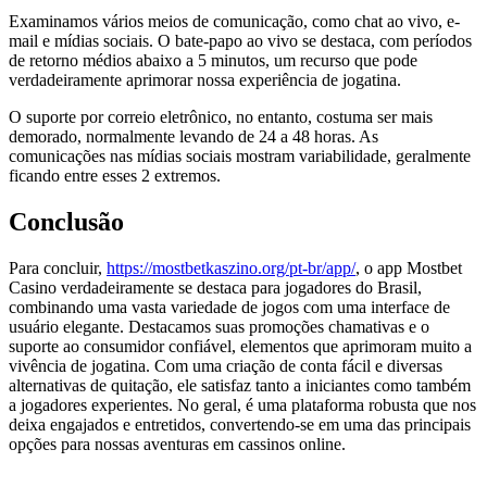
Examinamos vários meios de comunicação, como chat ao vivo, e-
mail e mídias sociais. O bate-papo ao vivo se destaca, com períodos
de retorno médios abaixo a 5 minutos, um recurso que pode
verdadeiramente aprimorar nossa experiência de jogatina.
O suporte por correio eletrônico, no entanto, costuma ser mais
demorado, normalmente levando de 24 a 48 horas. As
comunicações nas mídias sociais mostram variabilidade, geralmente
ficando entre esses 2 extremos.
Conclusão
Para concluir,
https://mostbetkaszino.org/pt-br/app/
, o app Mostbet
Casino verdadeiramente se destaca para jogadores do Brasil,
combinando uma vasta variedade de jogos com uma interface de
usuário elegante. Destacamos suas promoções chamativas e o
suporte ao consumidor confiável, elementos que aprimoram muito a
vivência de jogatina. Com uma criação de conta fácil e diversas
alternativas de quitação, ele satisfaz tanto a iniciantes como também
a jogadores experientes. No geral, é uma plataforma robusta que nos
deixa engajados e entretidos, convertendo-se em uma das principais
opções para nossas aventuras em cassinos online.