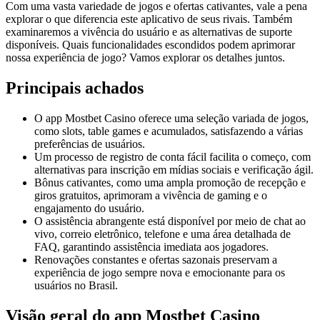
Com uma vasta variedade de jogos e ofertas cativantes, vale a pena
explorar o que diferencia este aplicativo de seus rivais. Também
examinaremos a vivência do usuário e as alternativas de suporte
disponíveis. Quais funcionalidades escondidos podem aprimorar
nossa experiência de jogo? Vamos explorar os detalhes juntos.
Principais achados
O app Mostbet Casino oferece uma seleção variada de jogos,
como slots, table games e acumulados, satisfazendo a várias
preferências de usuários.
Um processo de registro de conta fácil facilita o começo, com
alternativas para inscrição em mídias sociais e verificação ágil.
Bônus cativantes, como uma ampla promoção de recepção e
giros gratuitos, aprimoram a vivência de gaming e o
engajamento do usuário.
O assistência abrangente está disponível por meio de chat ao
vivo, correio eletrônico, telefone e uma área detalhada de
FAQ, garantindo assistência imediata aos jogadores.
Renovações constantes e ofertas sazonais preservam a
experiência de jogo sempre nova e emocionante para os
usuários no Brasil.
Visão geral do app Mostbet Casino