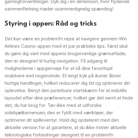
gamingforventninger. Dyk dig i en dimension, hvor flydende
sammenfletning møder usammenlignelig spænding!
Styring i appen: Råd og tricks
Det kan være en problemfri rejse at navigere gennem Win
Airlines Casino-appen med et par praktiske tips. Først skal
du gøre dig vant med appens brugervenlige grænseflade;
den er designet til hurtig navigation. Få adgang til
mulighederne i appgenveje for at nå dine favoritspil
snabbere end nogensinde. Et langt tryk på ikoner åbner
hurtige handlinger, hvilket reducerer dig tid og optimerer din
oplevelse. Benyt den justerbare startskærm for at indstille
layoutet efter dine præferencer, hvilket gør det nemt at finde
det, du har brug for. Tøv ikke med at udforske
sidebjælkemenuen; den er fyldt med værktøjer, der
optimerer dit spilleventyr. Hold dig opdateret med den
aktuelle version for at garantere, at du ikke mister aktuelle
teknologiske forbedringer designet til en problemfri