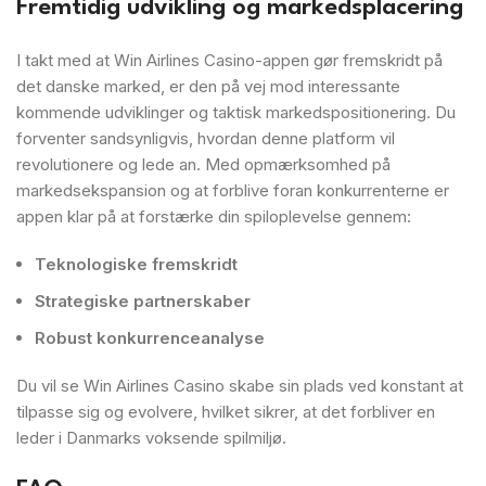
Fremtidig udvikling og markedsplacering
I takt med at Win Airlines Casino-appen gør fremskridt på
det danske marked, er den på vej mod interessante
kommende udviklinger og taktisk markedspositionering. Du
forventer sandsynligvis, hvordan denne platform vil
revolutionere og lede an. Med opmærksomhed på
markedsekspansion og at forblive foran konkurrenterne er
appen klar på at forstærke din spiloplevelse gennem:
Teknologiske fremskridt
Strategiske partnerskaber
Robust konkurrenceanalyse
Du vil se Win Airlines Casino skabe sin plads ved konstant at
tilpasse sig og evolvere, hvilket sikrer, at det forbliver en
leder i Danmarks voksende spilmiljø.