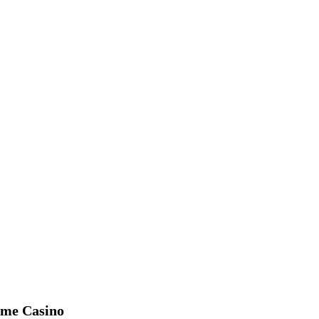
ame Casino