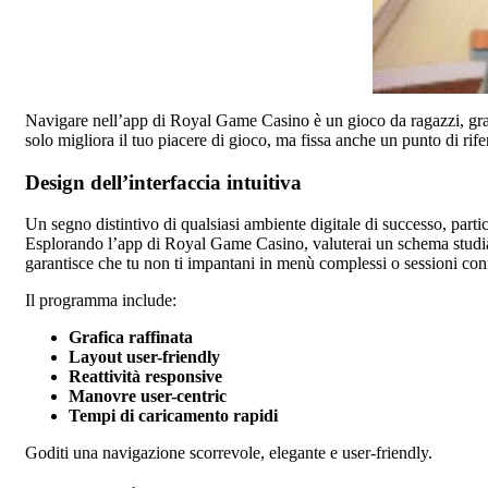
Navigare nell’app di Royal Game Casino è un gioco da ragazzi, grazie
solo migliora il tuo piacere di gioco, ma fissa anche un punto di rife
Design dell’interfaccia intuitiva
Un segno distintivo di qualsiasi ambiente digitale di successo, parti
Esplorando l’app di Royal Game Casino, valuterai un schema studiato
garantisce che tu non ti impantani in menù complessi o sessioni con
Il programma include:
Grafica raffinata
Layout user-friendly
Reattività responsive
Manovre user-centric
Tempi di caricamento rapidi
Goditi una navigazione scorrevole, elegante e user-friendly.