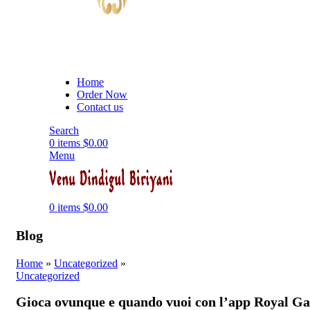
Home
Order Now
Contact us
Search
0
items
$
0.00
Menu
0
items
$
0.00
Blog
Home
»
Uncategorized
»
Uncategorized
Gioca ovunque e quando vuoi con l’app Royal G