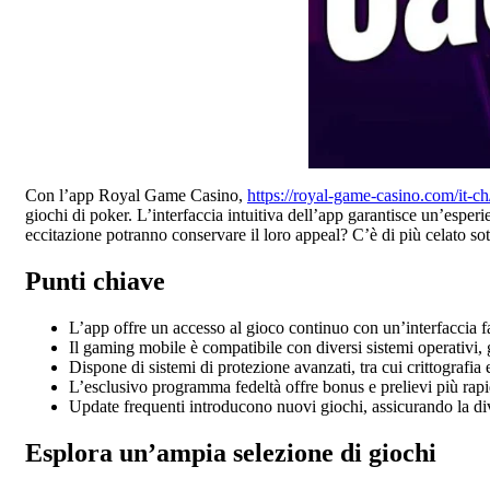
Con l’app Royal Game Casino,
https://royal-game-casino.com/it-ch
giochi di poker. L’interfaccia intuitiva dell’app garantisce un’esper
eccitazione potranno conservare il loro appeal? C’è di più celato so
Punti chiave
L’app offre un accesso al gioco continuo con un’interfaccia f
Il gaming mobile è compatibile con diversi sistemi operativi,
Dispone di sistemi di protezione avanzati, tra cui crittografia
L’esclusivo programma fedeltà offre bonus e prelievi più rapi
Update frequenti introducono nuovi giochi, assicurando la dive
Esplora un’ampia selezione di giochi