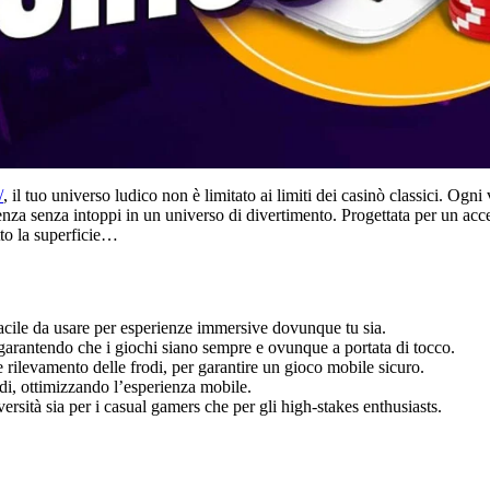
/
, il tuo universo ludico non è limitato ai limiti dei casinò classici. Ogn
ienza senza intoppi in un universo di divertimento. Progettata per un acc
tto la superficie…
acile da usare per esperienze immersive dovunque tu sia.
 garantendo che i giochi siano sempre e ovunque a portata di tocco.
 e rilevamento delle frodi, per garantire un gioco mobile sicuro.
di, ottimizzando l’esperienza mobile.
rsità sia per i casual gamers che per gli high-stakes enthusiasts.