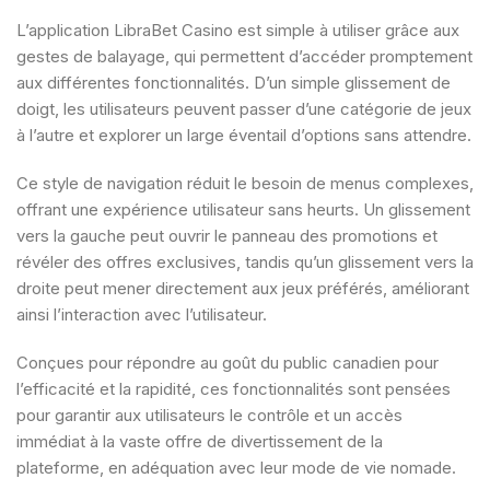
L’application LibraBet Casino est simple à utiliser grâce aux
gestes de balayage, qui permettent d’accéder promptement
aux différentes fonctionnalités. D’un simple glissement de
doigt, les utilisateurs peuvent passer d’une catégorie de jeux
à l’autre et explorer un large éventail d’options sans attendre.
Ce style de navigation réduit le besoin de menus complexes,
offrant une expérience utilisateur sans heurts. Un glissement
vers la gauche peut ouvrir le panneau des promotions et
révéler des offres exclusives, tandis qu’un glissement vers la
droite peut mener directement aux jeux préférés, améliorant
ainsi l’interaction avec l’utilisateur.
Conçues pour répondre au goût du public canadien pour
l’efficacité et la rapidité, ces fonctionnalités sont pensées
pour garantir aux utilisateurs le contrôle et un accès
immédiat à la vaste offre de divertissement de la
plateforme, en adéquation avec leur mode de vie nomade.