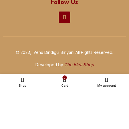
Follow Us
© 2023, Venu Dindigul Biriyani All Rights Reserved.
Developed by
The Idea Shop
0
Shop
Cart
My account
Start typing to see products you are looking for.