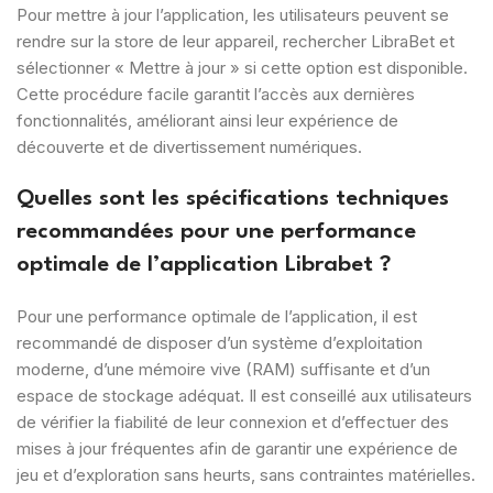
Pour mettre à jour l’application, les utilisateurs peuvent se
rendre sur la store de leur appareil, rechercher LibraBet et
sélectionner « Mettre à jour » si cette option est disponible.
Cette procédure facile garantit l’accès aux dernières
fonctionnalités, améliorant ainsi leur expérience de
découverte et de divertissement numériques.
Quelles sont les spécifications techniques
recommandées pour une performance
optimale de l’application Librabet ?
Pour une performance optimale de l’application, il est
recommandé de disposer d’un système d’exploitation
moderne, d’une mémoire vive (RAM) suffisante et d’un
espace de stockage adéquat. Il est conseillé aux utilisateurs
de vérifier la fiabilité de leur connexion et d’effectuer des
mises à jour fréquentes afin de garantir une expérience de
jeu et d’exploration sans heurts, sans contraintes matérielles.