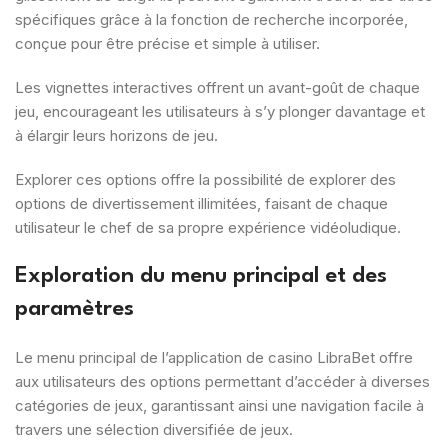
spécifiques grâce à la fonction de recherche incorporée,
conçue pour être précise et simple à utiliser.
Les vignettes interactives offrent un avant-goût de chaque
jeu, encourageant les utilisateurs à s’y plonger davantage et
à élargir leurs horizons de jeu.
Explorer ces options offre la possibilité de explorer des
options de divertissement illimitées, faisant de chaque
utilisateur le chef de sa propre expérience vidéoludique.
Exploration du menu principal et des
paramètres
Le menu principal de l’application de casino LibraBet offre
aux utilisateurs des options permettant d’accéder à diverses
catégories de jeux, garantissant ainsi une navigation facile à
travers une sélection diversifiée de jeux.