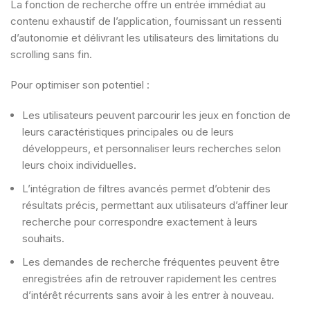
La fonction de recherche offre un entrée immédiat au
contenu exhaustif de l’application, fournissant un ressenti
d’autonomie et délivrant les utilisateurs des limitations du
scrolling sans fin.
Pour optimiser son potentiel :
Les utilisateurs peuvent parcourir les jeux en fonction de
leurs caractéristiques principales ou de leurs
développeurs, et personnaliser leurs recherches selon
leurs choix individuelles.
L’intégration de filtres avancés permet d’obtenir des
résultats précis, permettant aux utilisateurs d’affiner leur
recherche pour correspondre exactement à leurs
souhaits.
Les demandes de recherche fréquentes peuvent être
enregistrées afin de retrouver rapidement les centres
d’intérêt récurrents sans avoir à les entrer à nouveau.