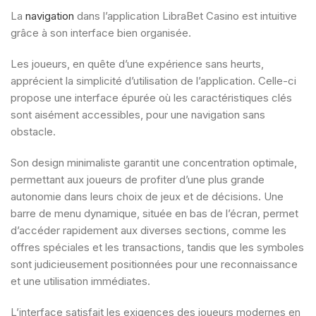
La
navigation
dans l’application LibraBet Casino est intuitive
grâce à son interface bien organisée.
Les joueurs, en quête d’une expérience sans heurts,
apprécient la simplicité d’utilisation de l’application. Celle-ci
propose une interface épurée où les caractéristiques clés
sont aisément accessibles, pour une navigation sans
obstacle.
Son design minimaliste garantit une concentration optimale,
permettant aux joueurs de profiter d’une plus grande
autonomie dans leurs choix de jeux et de décisions. Une
barre de menu dynamique, située en bas de l’écran, permet
d’accéder rapidement aux diverses sections, comme les
offres spéciales et les transactions, tandis que les symboles
sont judicieusement positionnées pour une reconnaissance
et une utilisation immédiates.
L’interface satisfait les exigences des joueurs modernes en