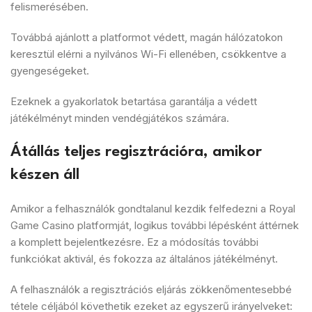
felismerésében.
Továbbá ajánlott a platformot védett, magán hálózatokon
keresztül elérni a nyilvános Wi-Fi ellenében, csökkentve a
gyengeségeket.
Ezeknek a gyakorlatok betartása garantálja a védett
játékélményt minden vendégjátékos számára.
Átállás teljes regisztrációra, amikor
készen áll
Amikor a felhasználók gondtalanul kezdik felfedezni a Royal
Game Casino platformját, logikus további lépésként áttérnek
a komplett bejelentkezésre. Ez a módosítás további
funkciókat aktivál, és fokozza az általános játékélményt.
A felhasználók a regisztrációs eljárás zökkenőmentesebbé
tétele céljából követhetik ezeket az egyszerű irányelveket: