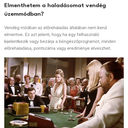
Elmenthetem a haladásomat vendég
üzemmódban?
Vendég módban az előrehaladás általában nem kerül
elmentve. Ez azt jelenti, hogy ha egy felhasználó
kijelentkezik vagy bezárja a böngészőprogramot, minden
előrehaladása, pontszáma vagy eredménye elveszhet.