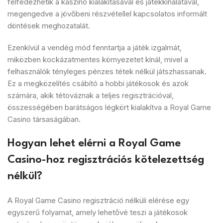
felfedezhetik a kaszinó kialakításával és játékkínálatával,
megengedve a jövőbeni részvétellel kapcsolatos informált
döntések meghozatalát.
Ezenkívül a vendég mód fenntartja a játék izgalmát,
miközben kockázatmentes környezetet kínál, mivel a
felhasználók tényleges pénzes tétek nélkül játszhassanak.
Ez a megközelítés csábító a hobbi játékosok és azok
számára, akik tétováznak a teljes regisztrációval,
összességében barátságos légkört kialakítva a Royal Game
Casino társaságában.
Hogyan lehet elérni a Royal Game
Casino-hoz regisztrációs kötelezettség
nélkül?
A Royal Game Casino regisztráció nélküli elérése egy
egyszerű folyamat, amely lehetővé teszi a játékosok