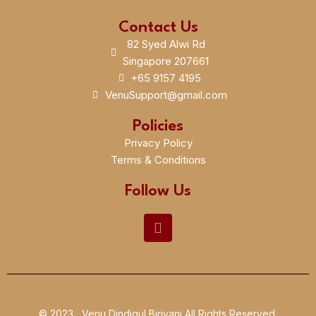
Contact Us
82 Syed Alwi Rd
Singapore 207661
+65 9157 4195
VenuSupport@gmail.com
Policies
Privacy Policy
Terms & Conditions
Follow Us
© 2023, Venu Dindigul Biriyani All Rights Reserved.