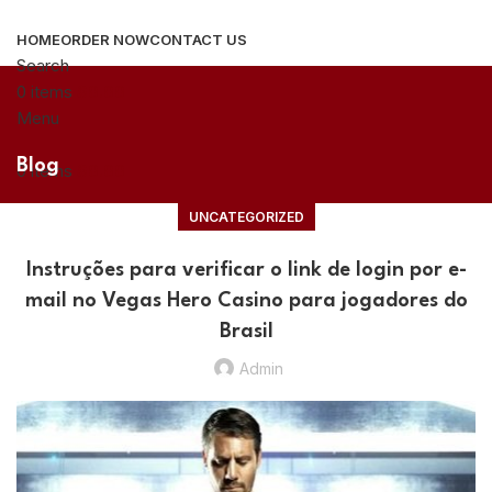
HOME
ORDER NOW
CONTACT US
Search
0
items
$
0.00
Menu
Blog
0
items
$
0.00
UNCATEGORIZED
Instruções para verificar o link de login por e-
mail no Vegas Hero Casino para jogadores do
Brasil
Admin