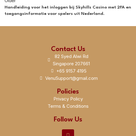
Older
Handleiding voor het inloggen bij Skyhills Casino met 2FA en
toegangsinformatie voor spelers uit Nederland.
Contact Us
82 Syed Alwi Rd
Singapore 207661
+65 9157 4195
VenuSupport@gmail.com
Policies
Privacy Policy
Terms & Conditions
Follow Us