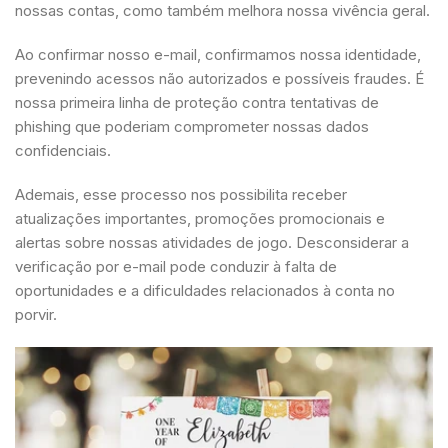
nossas contas, como também melhora nossa vivência geral.
Ao confirmar nosso e-mail, confirmamos nossa identidade,
prevenindo acessos não autorizados e possíveis fraudes. É
nossa primeira linha de proteção contra tentativas de
phishing que poderiam comprometer nossas dados
confidenciais.
Ademais, esse processo nos possibilita receber
atualizações importantes, promoções promocionais e
alertas sobre nossas atividades de jogo. Desconsiderar a
verificação por e-mail pode conduzir à falta de
oportunidades e a dificuldades relacionados à conta no
porvir.