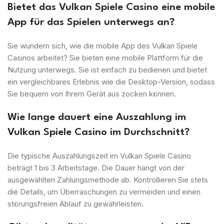
Bietet das Vulkan Spiele Casino eine mobile
App für das Spielen unterwegs an?
Sie wundern sich, wie die mobile App des Vulkan Spiele
Casinos arbeitet? Sie bieten eine mobile Plattform für die
Nutzung unterwegs. Sie ist einfach zu bedienen und bietet
ein vergleichbares Erlebnis wie die Desktop-Version, sodass
Sie bequem von Ihrem Gerät aus zocken können.
Wie lange dauert eine Auszahlung im
Vulkan Spiele Casino im Durchschnitt?
Die typische Auszahlungszeit im Vulkan Spiele Casino
beträgt 1 bis 3 Arbeitstage. Die Dauer hängt von der
ausgewählten Zahlungsmethode ab. Kontrollieren Sie stets
die Details, um Überraschungen zu vermeiden und einen
störungsfreien Ablauf zu gewährleisten.