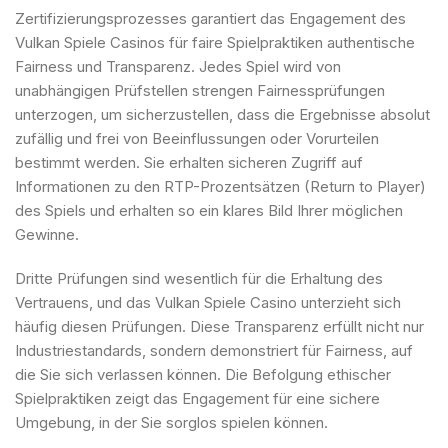
Zertifizierungsprozesses garantiert das Engagement des
Vulkan Spiele Casinos für faire Spielpraktiken authentische
Fairness und Transparenz. Jedes Spiel wird von
unabhängigen Prüfstellen strengen Fairnessprüfungen
unterzogen, um sicherzustellen, dass die Ergebnisse absolut
zufällig und frei von Beeinflussungen oder Vorurteilen
bestimmt werden. Sie erhalten sicheren Zugriff auf
Informationen zu den RTP-Prozentsätzen (Return to Player)
des Spiels und erhalten so ein klares Bild Ihrer möglichen
Gewinne.
Dritte Prüfungen sind wesentlich für die Erhaltung des
Vertrauens, und das Vulkan Spiele Casino unterzieht sich
häufig diesen Prüfungen. Diese Transparenz erfüllt nicht nur
Industriestandards, sondern demonstriert für Fairness, auf
die Sie sich verlassen können. Die Befolgung ethischer
Spielpraktiken zeigt das Engagement für eine sichere
Umgebung, in der Sie sorglos spielen können.