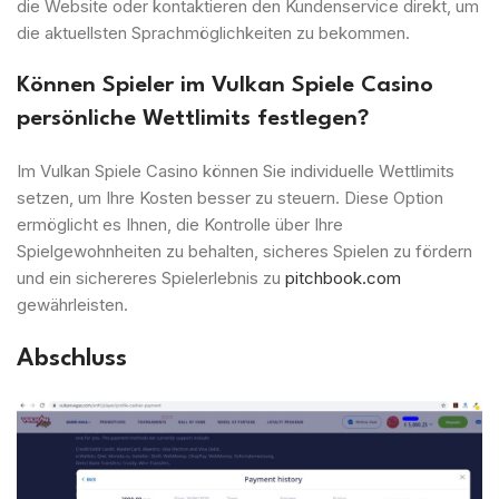
die Website oder kontaktieren den Kundenservice direkt, um
die aktuellsten Sprachmöglichkeiten zu bekommen.
Können Spieler im Vulkan Spiele Casino
persönliche Wettlimits festlegen?
Im Vulkan Spiele Casino können Sie individuelle Wettlimits
setzen, um Ihre Kosten besser zu steuern. Diese Option
ermöglicht es Ihnen, die Kontrolle über Ihre
Spielgewohnheiten zu behalten, sicheres Spielen zu fördern
und ein sichereres Spielerlebnis zu
pitchbook.com
gewährleisten.
Abschluss