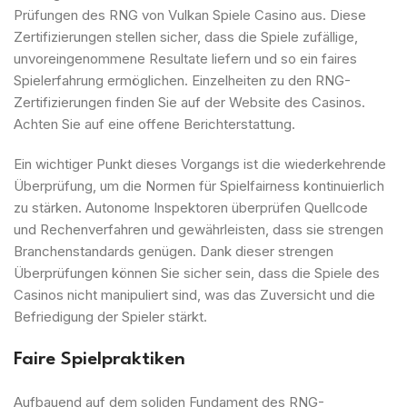
Prüfungen des RNG von Vulkan Spiele Casino aus. Diese
Zertifizierungen stellen sicher, dass die Spiele zufällige,
unvoreingenommene Resultate liefern und so ein faires
Spielerfahrung ermöglichen. Einzelheiten zu den RNG-
Zertifizierungen finden Sie auf der Website des Casinos.
Achten Sie auf eine offene Berichterstattung.
Ein wichtiger Punkt dieses Vorgangs ist die wiederkehrende
Überprüfung, um die Normen für Spielfairness kontinuierlich
zu stärken. Autonome Inspektoren überprüfen Quellcode
und Rechenverfahren und gewährleisten, dass sie strengen
Branchenstandards genügen. Dank dieser strengen
Überprüfungen können Sie sicher sein, dass die Spiele des
Casinos nicht manipuliert sind, was das Zuversicht und die
Befriedigung der Spieler stärkt.
Faire Spielpraktiken
Aufbauend auf dem soliden Fundament des RNG-