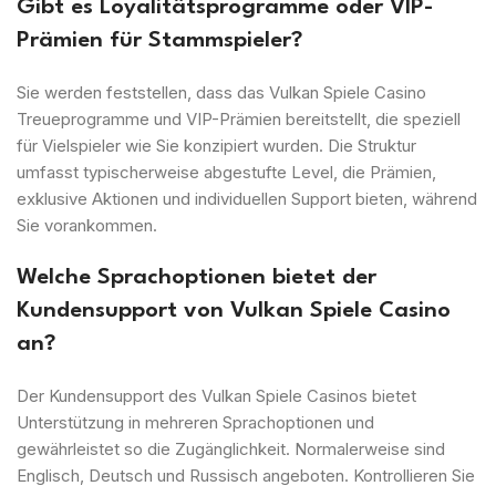
Gibt es Loyalitätsprogramme oder VIP-
Prämien für Stammspieler?
Sie werden feststellen, dass das Vulkan Spiele Casino
Treueprogramme und VIP-Prämien bereitstellt, die speziell
für Vielspieler wie Sie konzipiert wurden. Die Struktur
umfasst typischerweise abgestufte Level, die Prämien,
exklusive Aktionen und individuellen Support bieten, während
Sie vorankommen.
Welche Sprachoptionen bietet der
Kundensupport von Vulkan Spiele Casino
an?
Der Kundensupport des Vulkan Spiele Casinos bietet
Unterstützung in mehreren Sprachoptionen und
gewährleistet so die Zugänglichkeit. Normalerweise sind
Englisch, Deutsch und Russisch angeboten. Kontrollieren Sie