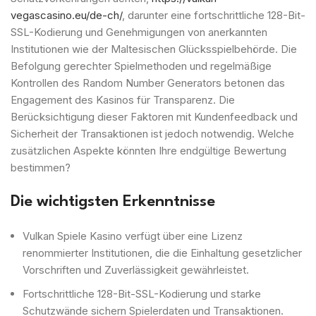
vegascasino.eu/de-ch/
, darunter eine fortschrittliche 128-Bit-
SSL-Kodierung und Genehmigungen von anerkannten
Institutionen wie der Maltesischen Glücksspielbehörde. Die
Befolgung gerechter Spielmethoden und regelmäßige
Kontrollen des Random Number Generators betonen das
Engagement des Kasinos für Transparenz. Die
Berücksichtigung dieser Faktoren mit Kundenfeedback und
Sicherheit der Transaktionen ist jedoch notwendig. Welche
zusätzlichen Aspekte könnten Ihre endgültige Bewertung
bestimmen?
Die wichtigsten Erkenntnisse
Vulkan Spiele Kasino verfügt über eine Lizenz
renommierter Institutionen, die die Einhaltung gesetzlicher
Vorschriften und Zuverlässigkeit gewährleistet.
Fortschrittliche 128-Bit-SSL-Kodierung und starke
Schutzwände sichern Spielerdaten und Transaktionen.