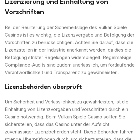
Lizenzierung und Einhaltung von
Vorschriften
Bei der Beurteilung der Sicherheitslage des Vulkan Spiele
Casinos ist es wichtig, die Lizenzvergabe und Befolgung der
Vorschriften zu berücksichtigen. Achten Sie darauf, dass die
Lizenzstellen in der Industrie anerkannt werden, da dies die
Befolgung strikter Regelungen widerspiegelt. Regelmäßige
Compliance-Audits sind zudem unerlässlich, um fortlaufende
Verantwortlichkeit und Transparenz zu gewährleisten.
Lizenzbehörden überprüft
Um Sicherheit und Verlässlichkeit zu gewährleisten, ist die
Einhaltung von Lizenzvorgaben und Vorschriften durch ein
Casino notwendig. Beim Vulkan Spiele Casino sollten Sie
sicherstellen, dass das Casino unter der Aufsicht
zuverlässiger Lizenzbehörden steht. Diese Behörden führen
strenge Überprüfungen durch, um sicherzustellen, dass die