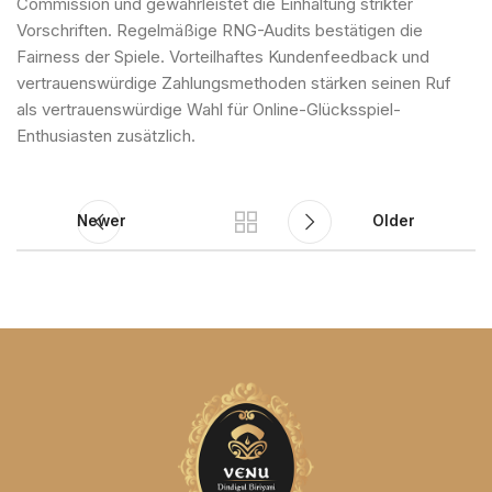
Commission und gewährleistet die Einhaltung strikter
Vorschriften. Regelmäßige RNG-Audits bestätigen die
Fairness der Spiele. Vorteilhaftes Kundenfeedback und
vertrauenswürdige Zahlungsmethoden stärken seinen Ruf
als vertrauenswürdige Wahl für Online-Glücksspiel-
Enthusiasten zusätzlich.
Newer
Older