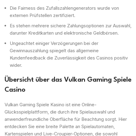
Die Fairness des Zufallszahlengenerators wurde von
externen Prüfstellen zertifiziert.
Es stehen mehrere sichere Zahlungsoptionen zur Auswahl,
darunter Kreditkarten und elektronische Geldbörsen.
Ungeachtet einiger Verzögerungen bei der
Gewinnauszahlung spiegelt das allgemeine
Kundenfeedback die Zuverlässigkeit des Casinos positiv
wider.
Übersicht über das Vulkan Gaming Spiele
Casino
Vulkan Gaming Spiele Kasino ist eine Online-
Glücksspielplattform, die durch ihre Spielauswahl und
anwenderfreundliche Oberfläche für Beachtung sorgt. Hier
entdecken Sie eine breite Palette an Spielautomaten,
Kartenspielen und Live-Croupier-Optionen, die sowohl