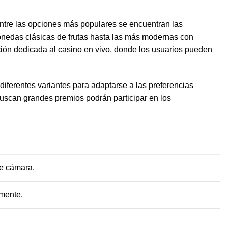
Entre las opciones más populares se encuentran las
onedas clásicas de frutas hasta las más modernas con
ción dedicada al casino en vivo, donde los usuarios pueden
diferentes variantes para adaptarse a las preferencias
buscan grandes premios podrán participar en los
de cámara.
mente.