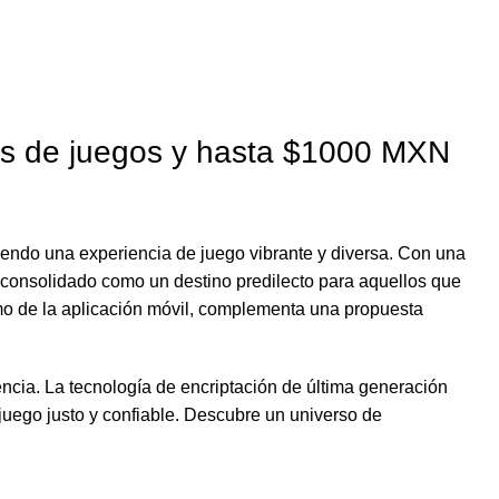
tos de juegos y hasta $1000 MXN
iendo una experiencia de juego vibrante y diversa. Con una
 consolidado como un destino predilecto para aquellos que
omo de la aplicación móvil, complementa una propuesta
encia. La tecnología de encriptación de última generación
 juego justo y confiable. Descubre un universo de