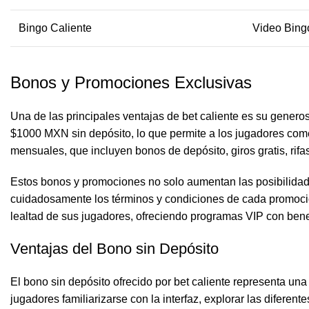
Bingo Caliente
Video Bing
Bonos y Promociones Exclusivas
Una de las principales ventajas de bet caliente es su genero
$1000 MXN sin depósito, lo que permite a los jugadores com
mensuales, que incluyen bonos de depósito, giros gratis, rifa
Estos bonos y promociones no solo aumentan las posibilidad
cuidadosamente los términos y condiciones de cada promoción
lealtad de sus jugadores, ofreciendo programas VIP con bene
Ventajas del Bono sin Depósito
El bono sin depósito ofrecido por bet caliente representa una
jugadores familiarizarse con la interfaz, explorar las difer