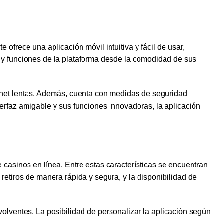
e ofrece una aplicación móvil intuitiva y fácil de usar,
s y funciones de la plataforma desde la comodidad de sus
ternet lentas. Además, cuenta con medidas de seguridad
terfaz amigable y sus funciones innovadoras, la aplicación
e casinos en línea. Entre estas características se encuentran
 retiros de manera rápida y segura, y la disponibilidad de
volventes. La posibilidad de personalizar la aplicación según