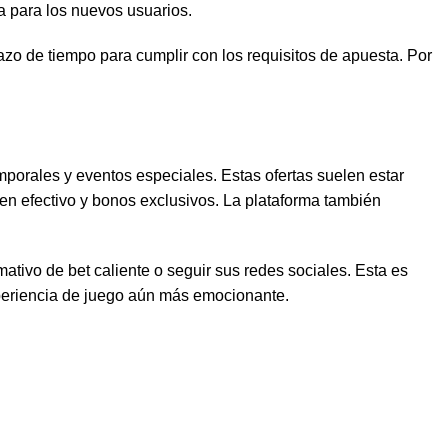
va para los nuevos usuarios.
azo de tiempo para cumplir con los requisitos de apuesta. Por
porales y eventos especiales. Estas ofertas suelen estar
 en efectivo y bonos exclusivos. La plataforma también
ativo de bet caliente o seguir sus redes sociales. Esta es
periencia de juego aún más emocionante.