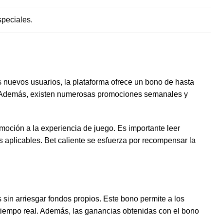
speciales.
s nuevos usuarios, la plataforma ofrece un bono de hasta
al. Además, existen numerosas promociones semanales y
oción a la experiencia de juego. Es importante leer
 aplicables. Bet caliente se esfuerza por recompensar la
 sin arriesgar fondos propios. Este bono permite a los
n tiempo real. Además, las ganancias obtenidas con el bono