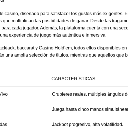
de casino, diseñado para satisfacer los gustos más exigentes. 
 que multiplican las posibilidades de ganar. Desde las tragam
o para cada jugador. Además, la plataforma cuenta con una sec
a una experiencia de juego más auténtica e inmersiva.
ckjack, baccarat y Casino Hold’em, todos ellos disponibles en 
án una amplia selección de títulos, mientras que aquellos que 
CARACTERÍSTICAS
Vivo
Crupieres reales, múltiples ángulos 
Juega hasta cinco manos simultánea
das
Jackpot progresivo, alta volatilidad.