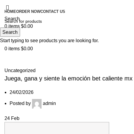
HOME
ORDER NOW
CONTACT US
Search
0
items
$
0.00
Search
Menu
Start typing to see products you are looking for.
0
items
$
0.00
Blog
Uncategorized
Juega, gana y siente la emoción bet caliente m
24/02/2026
Posted by
admin
24
Feb