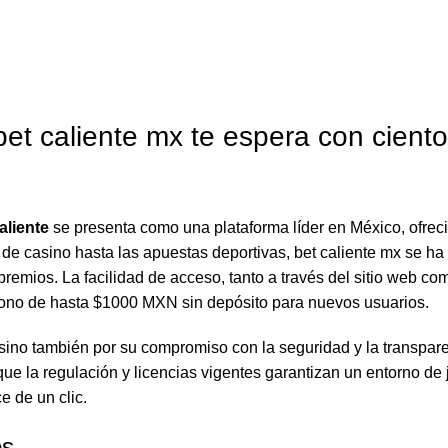
bet caliente mx te espera con cien
aliente
se presenta como una plataforma líder en México, ofrec
e casino hasta las apuestas deportivas, bet caliente mx se ha
remios. La facilidad de acceso, tanto a través del sitio web c
bono de hasta $1000 MXN sin depósito para nuevos usuarios.
, sino también por su compromiso con la seguridad y la transpar
que la regulación y licencias vigentes garantizan un entorno de
e de un clic.
os