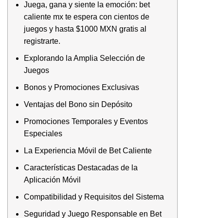
Juega, gana y siente la emoción: bet
caliente mx te espera con cientos de
juegos y hasta $1000 MXN gratis al
registrarte.
Explorando la Amplia Selección de
Juegos
Bonos y Promociones Exclusivas
Ventajas del Bono sin Depósito
Promociones Temporales y Eventos
Especiales
La Experiencia Móvil de Bet Caliente
Características Destacadas de la
Aplicación Móvil
Compatibilidad y Requisitos del Sistema
Seguridad y Juego Responsable en Bet