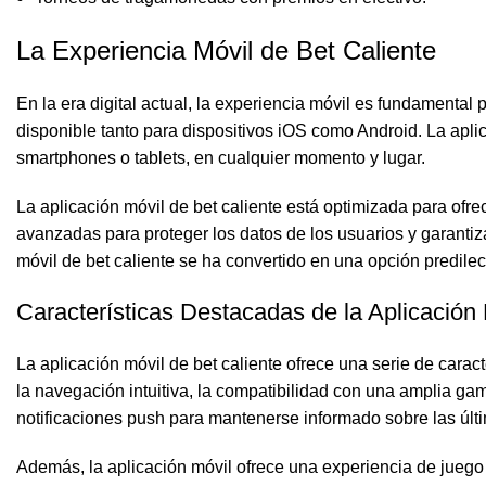
La Experiencia Móvil de Bet Caliente
En la era digital actual, la experiencia móvil es fundamental p
disponible tanto para dispositivos iOS como Android. La apli
smartphones o tablets, en cualquier momento y lugar.
La aplicación móvil de bet caliente está optimizada para ofr
avanzadas para proteger los datos de los usuarios y garantiz
móvil de bet caliente se ha convertido en una opción predile
Características Destacadas de la Aplicación 
La aplicación móvil de bet caliente ofrece una serie de carac
la navegación intuitiva, la compatibilidad con una amplia gama
notificaciones push para mantenerse informado sobre las úl
Además, la aplicación móvil ofrece una experiencia de juego 