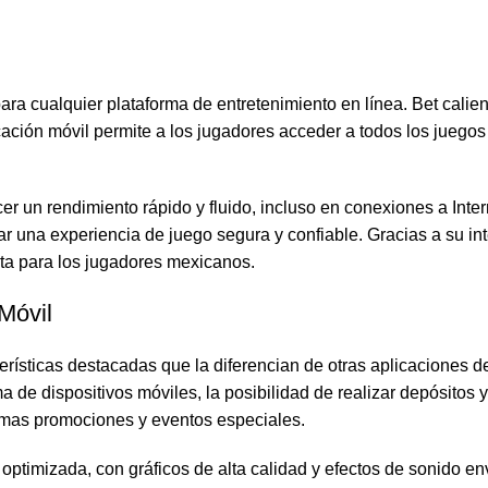
ara cualquier plataforma de entretenimiento en línea. Bet calient
cación móvil permite a los jugadores acceder a todos los juego
ecer un rendimiento rápido y fluido, incluso en conexiones a In
ar una experiencia de juego segura y confiable. Gracias a su in
cta para los jugadores mexicanos.
Móvil
terísticas destacadas que la diferencian de otras aplicaciones d
 de dispositivos móviles, la posibilidad de realizar depósitos y
timas promociones y eventos especiales.
optimizada, con gráficos de alta calidad y efectos de sonido en