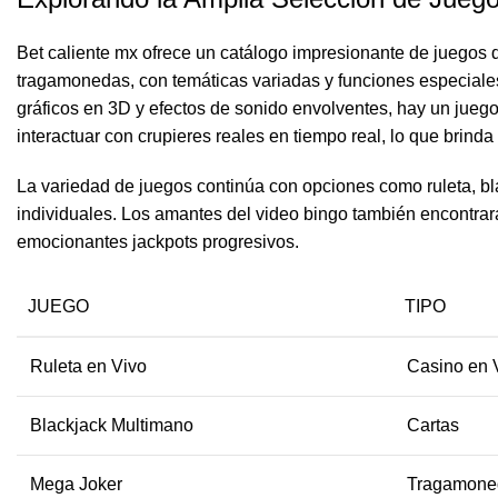
Bet caliente mx ofrece un catálogo impresionante de juegos 
tragamonedas, con temáticas variadas y funciones especiales
gráficos en 3D y efectos de sonido envolventes, hay un jueg
interactuar con crupieres reales en tiempo real, lo que brind
La variedad de juegos continúa con opciones como ruleta, bla
individuales. Los amantes del video bingo también encontrar
emocionantes jackpots progresivos.
JUEGO
TIPO
Ruleta en Vivo
Casino en 
Blackjack Multimano
Cartas
Mega Joker
Tragamone