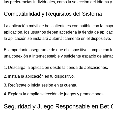
las preferencias individuales, como la selección del idioma 
Compatibilidad y Requisitos del Sistema
La aplicación móvil de bet caliente es compatible con la mayo
aplicación, los usuarios deben acceder a la tienda de aplica
la aplicación se instalará automáticamente en el dispositivo.
Es importante asegurarse de que el dispositivo cumple con lo
una conexión a Internet estable y suficiente espacio de alma
Descarga la aplicación desde la tienda de aplicaciones.
Instala la aplicación en tu dispositivo.
Regístrate o inicia sesión en tu cuenta.
Explora la amplia selección de juegos y promociones.
Seguridad y Juego Responsable en Bet C