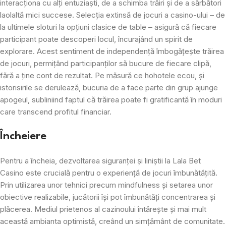
interacționa cu alți entuziaști, de a schimba trăiri și de a sărbători
laolaltă mici succese. Selecția extinsă de jocuri a casino-ului – de
la ultimele sloturi la opțiuni clasice de table – asigură că fiecare
participant poate descoperi locul, încurajând un spirit de
explorare. Acest sentiment de independență îmbogățește trăirea
de jocuri, permițând participanților să bucure de fiecare clipă,
fără a ține cont de rezultat. Pe măsură ce hohotele ecou, și
istorisirile se derulează, bucuria de a face parte din grup ajunge
apogeul, subliniind faptul că trăirea poate fi gratificantă în moduri
care transcend profitul financiar.
Încheiere
Pentru a încheia, dezvoltarea siguranței și liniștii la Lala Bet
Casino este crucială pentru o experiență de jocuri îmbunătățită.
Prin utilizarea unor tehnici precum mindfulness și setarea unor
obiective realizabile, jucătorii își pot îmbunătăți concentrarea și
plăcerea. Mediul prietenos al cazinoului întărește și mai mult
această ambianta optimistă, creând un simțământ de comunitate.