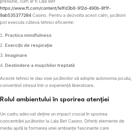
presiune, cum ar fi Lala Bet
https://www.ft.com/content/1e1fd3b6-912d-490b-8f1f-
9ab535377284
Casino. Pentru a dezvolta acest calm, jucătorii
pot executa câteva tehnici eficiente:
Practica mindfulness
Exerciții de respirație
Imaginare
Destindere a mușchilor treptată
Aceste tehnici le dau voie jucătorilor să adopte autonomia jocului,
convertind stresul într-o experiență liberatoare.
Rolul ambientului în sporirea atenției
Un cadru adecvat deține un impact crucial în sporirea
concentrării jucătorilor la Lala Bet Casino. Diferiți elemente de
mediu ajută la formarea unei ambianțe fascinante care