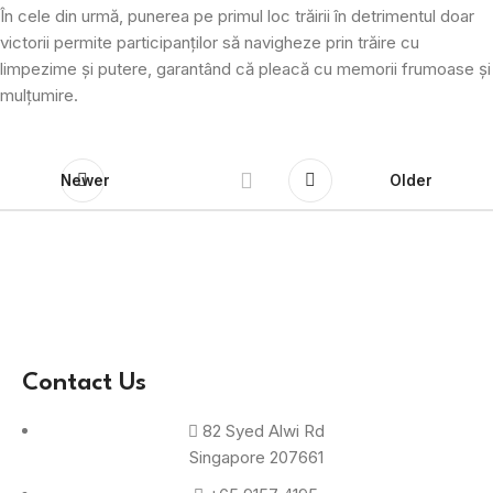
În cele din urmă, punerea pe primul loc trăirii în detrimentul doar
victorii permite participanților să navigheze prin trăire cu
limpezime și putere, garantând că pleacă cu memorii frumoase și
mulțumire.
Newer
Older
Contact Us
82 Syed Alwi Rd
Singapore 207661