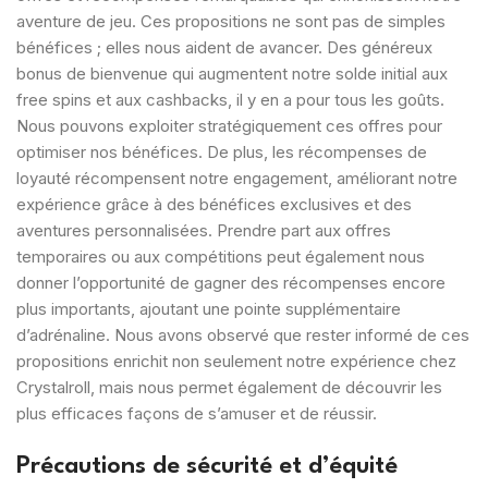
aventure de jeu. Ces propositions ne sont pas de simples
bénéfices ; elles nous aident de avancer. Des généreux
bonus de bienvenue qui augmentent notre solde initial aux
free spins et aux cashbacks, il y en a pour tous les goûts.
Nous pouvons exploiter stratégiquement ces offres pour
optimiser nos bénéfices. De plus, les récompenses de
loyauté récompensent notre engagement, améliorant notre
expérience grâce à des bénéfices exclusives et des
aventures personnalisées. Prendre part aux offres
temporaires ou aux compétitions peut également nous
donner l’opportunité de gagner des récompenses encore
plus importants, ajoutant une pointe supplémentaire
d’adrénaline. Nous avons observé que rester informé de ces
propositions enrichit non seulement notre expérience chez
Crystalroll, mais nous permet également de découvrir les
plus efficaces façons de s’amuser et de réussir.
Précautions de sécurité et d’équité