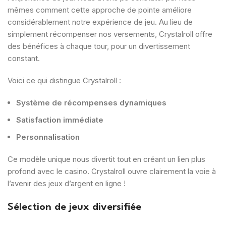
mêmes comment cette approche de pointe améliore
considérablement notre expérience de jeu. Au lieu de
simplement récompenser nos versements, Crystalroll offre
des bénéfices à chaque tour, pour un divertissement
constant.
Voici ce qui distingue Crystalroll :
Système de récompenses dynamiques
Satisfaction immédiate
Personnalisation
Ce modèle unique nous divertit tout en créant un lien plus
profond avec le casino. Crystalroll ouvre clairement la voie à
l’avenir des jeux d’argent en ligne !
Sélection de jeux diversifiée