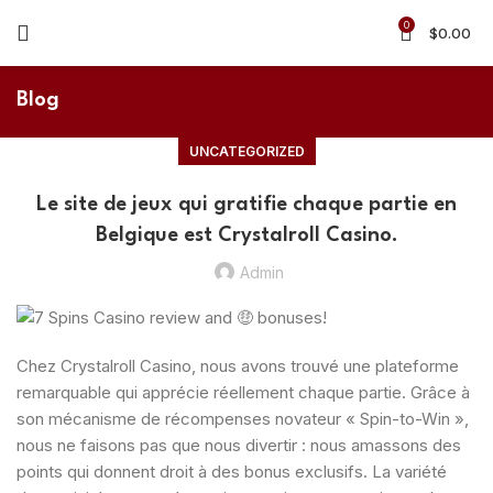
0
$
0.00
Blog
UNCATEGORIZED
Le site de jeux qui gratifie chaque partie en
Belgique est Crystalroll Casino.
Admin
Chez Crystalroll Casino, nous avons trouvé une plateforme
remarquable qui apprécie réellement chaque partie. Grâce à
son mécanisme de récompenses novateur « Spin-to-Win »,
nous ne faisons pas que nous divertir : nous amassons des
points qui donnent droit à des bonus exclusifs. La variété