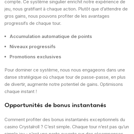
compte. Ce système singulier enrichit notre expérience de
jeu, nous gratifiant à chaque action. Plutôt que d’attendre de
gros gains, nous pouvons profiter de les avantages
progressifs de chaque tour.
Accumulation automatique de points
Niveaux progressifs
Promotions exclusives
Pour dominer ce système, nous nous engageons dans une
danse stratégique où chaque tour de passe-passe, en plus
de divertir, augmente notre potentiel de gains. Optimisons
chaque instant !
Opportunités de bonus instantanés
Comment profiter des bonus instantanés exceptionnels du
casino Crystalroll ? C’est simple. Chaque tour n’est pas qu’un
simple jeu ; c’est une porte ouverte sur des récompenses