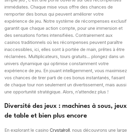
immédiates. Chaque mise vous offre des chances de
remporter des bonus qui peuvent améliorer votre
expérience de jeu. Notre système de récompenses exclusif
garantit que chaque action compte, pour une immersion et
des sensations fortes intensifiées. Contrairement aux
casinos traditionnels où les récompenses peuvent paraître
inaccessibles, ici, elles sont à portée de main, prêtes à être
réclamées. Multiplicateurs, tours gratuits… plongez dans un
univers dynamique qui optimise constamment votre
expérience de jeu. En jouant intelligemment, vous maximisez
vos chances de tirer parti de ces bonus instantanés, faisant
de chaque tour non seulement un divertissement, mais aussi
une opportunité stratégique. Alors, n’attendez plus !
Diversité des jeux : machines à sous, jeux
de table et bien plus encore
En explorant le casino
Crystalroll
, nous découvrons une large