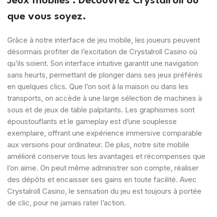
Jeux mobiles : Découvrez Crystalroll où
que vous soyez.
Grâce à notre interface de jeu mobile, les joueurs peuvent
désormais profiter de l’excitation de Crystalroll Casino où
qu’ils soient. Son interface intuitive garantit une navigation
sans heurts, permettant de plonger dans ses jeux préférés
en quelques clics. Que l’on soit à la maison ou dans les
transports, on accède à une large sélection de machines à
sous et de jeux de table palpitants. Les graphismes sont
époustouflants et le gameplay est d’une souplesse
exemplaire, offrant une expérience immersive comparable
aux versions pour ordinateur. De plus, notre site mobile
amélioré conserve tous les avantages et récompenses que
l’on aime. On peut même administrer son compte, réaliser
des dépôts et encaisser ses gains en toute facilité. Avec
Crystalroll Casino, le sensation du jeu est toujours à portée
de clic, pour ne jamais rater l’action.