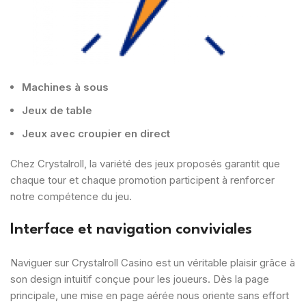
Machines à sous
Jeux de table
Jeux avec croupier en direct
Chez Crystalroll, la variété des jeux proposés garantit que
chaque tour et chaque promotion participent à renforcer
notre compétence du jeu.
Interface et navigation conviviales
Naviguer sur Crystalroll Casino est un véritable plaisir grâce à
son design intuitif conçue pour les joueurs. Dès la page
principale, une mise en page aérée nous oriente sans effort