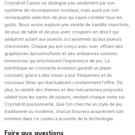
Crystalroll Casino se distingue pas seulement par son
système de récompenses novateur, mais aussi par son
remarquable sélection de jeux qui saura combler tous les
goûts. Nous avons exploré une variété de bandits manchots,
de jeux de table et de jeux avec croupiers en direct qui
séduiront autant aux joueurs occasionnels qu’aux joueurs
chevronnés. Chaque jeu est conçu avec soin, offrant des
graphismes époustouflants et des ambiances sonores
immersives qui enrichissent l’expérience de jeu. La
ludothèque en constante évolution garantit un plaisir
constant, grâce à des mises à jour fréquentes et de
nouveaux titres qui réactualisent constamment l’offre. De
plus, la variété des thèmes et des mécanismes proposés
séduit tous les types de joueurs, rendant chaque visite sur
Crystalroll passionnante. Que l’on cherche un style de jeu
traditionnel ou moderne, chacun trouvera assurément son
bonheur dans ce casino à la pointe de la technologie.
Foire aux questions