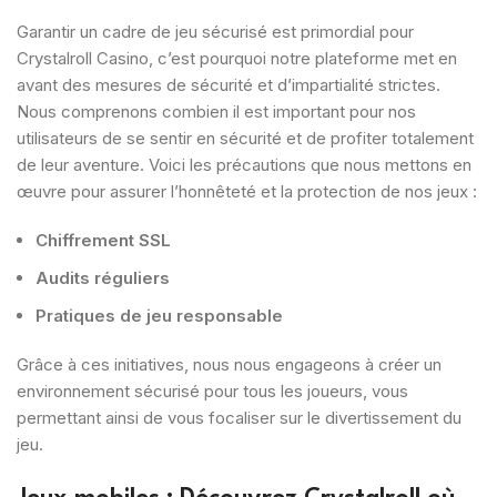
Garantir un cadre de jeu sécurisé est primordial pour
Crystalroll Casino, c’est pourquoi notre plateforme met en
avant des mesures de sécurité et d’impartialité strictes.
Nous comprenons combien il est important pour nos
utilisateurs de se sentir en sécurité et de profiter totalement
de leur aventure. Voici les précautions que nous mettons en
œuvre pour assurer l’honnêteté et la protection de nos jeux :
Chiffrement SSL
Audits réguliers
Pratiques de jeu responsable
Grâce à ces initiatives, nous nous engageons à créer un
environnement sécurisé pour tous les joueurs, vous
permettant ainsi de vous focaliser sur le divertissement du
jeu.