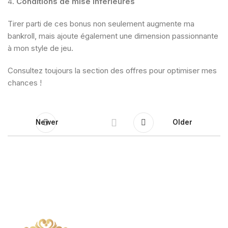
Conditions de mise inférieures
Tirer parti de ces bonus non seulement augmente ma
bankroll, mais ajoute également une dimension passionnante
à mon style de jeu.
Consultez toujours la section des offres pour optimiser mes
chances !
Newer
Older