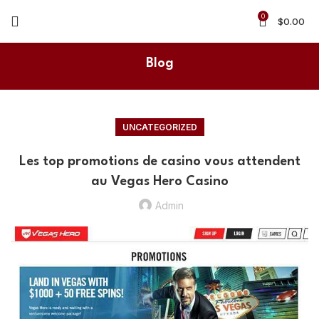
0
$
0.00
Blog
UNCATEGORIZED
Les top promotions de casino vous attendent
au Vegas Hero Casino
Admin