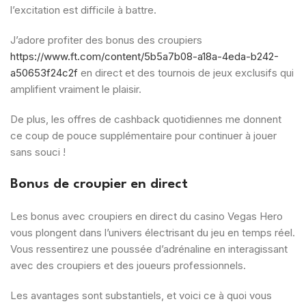
l’excitation est difficile à battre.
J’adore profiter des bonus des croupiers
https://www.ft.com/content/5b5a7b08-a18a-4eda-b242-
a50653f24c2f
en direct et des tournois de jeux exclusifs qui
amplifient vraiment le plaisir.
De plus, les offres de cashback quotidiennes me donnent
ce coup de pouce supplémentaire pour continuer à jouer
sans souci !
Bonus de croupier en direct
Les bonus avec croupiers en direct du casino Vegas Hero
vous plongent dans l’univers électrisant du jeu en temps réel.
Vous ressentirez une poussée d’adrénaline en interagissant
avec des croupiers et des joueurs professionnels.
Les avantages sont substantiels, et voici ce à quoi vous