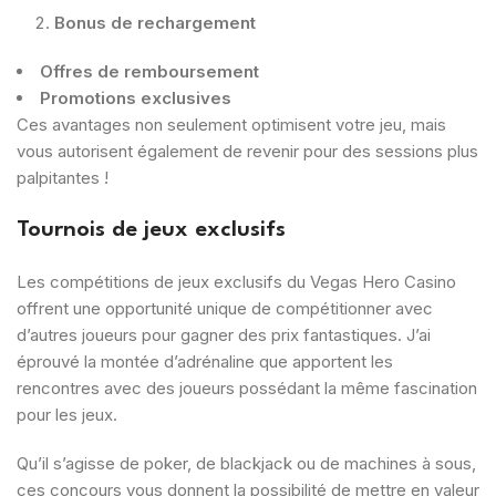
Bonus de rechargement
Offres de remboursement
Promotions exclusives
Ces avantages non seulement optimisent votre jeu, mais
vous autorisent également de revenir pour des sessions plus
palpitantes !
Tournois de jeux exclusifs
Les compétitions de jeux exclusifs du Vegas Hero Casino
offrent une opportunité unique de compétitionner avec
d’autres joueurs pour gagner des prix fantastiques. J’ai
éprouvé la montée d’adrénaline que apportent les
rencontres avec des joueurs possédant la même fascination
pour les jeux.
Qu’il s’agisse de poker, de blackjack ou de machines à sous,
ces concours vous donnent la possibilité de mettre en valeur