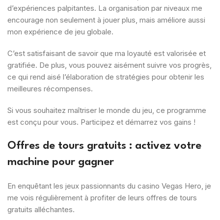
d’expériences palpitantes. La organisation par niveaux me
encourage non seulement à jouer plus, mais améliore aussi
mon expérience de jeu globale.
C’est satisfaisant de savoir que ma loyauté est valorisée et
gratifiée. De plus, vous pouvez aisément suivre vos progrès,
ce qui rend aisé l’élaboration de stratégies pour obtenir les
meilleures récompenses.
Si vous souhaitez maîtriser le monde du jeu, ce programme
est conçu pour vous. Participez et démarrez vos gains !
Offres de tours gratuits : activez votre
machine pour gagner
En enquêtant les jeux passionnants du casino Vegas Hero, je
me vois régulièrement à profiter de leurs offres de tours
gratuits alléchantes.