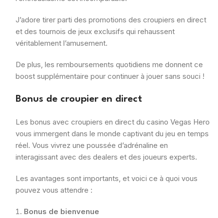
J’adore tirer parti des promotions des croupiers en direct
et des tournois de jeux exclusifs qui rehaussent
véritablement l’amusement.
De plus, les remboursements quotidiens me donnent ce
boost supplémentaire pour continuer à jouer sans souci !
Bonus de croupier en direct
Les bonus avec croupiers en direct du casino Vegas Hero
vous immergent dans le monde captivant du jeu en temps
réel. Vous vivrez une poussée d’adrénaline en
interagissant avec des dealers et des joueurs experts.
Les avantages sont importants, et voici ce à quoi vous
pouvez vous attendre :
Bonus de bienvenue