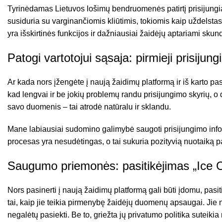
Tyrinėdamas Lietuvos lošimų bendruomenės patirtį prisijungia
susiduria su varginančiomis kliūtimis, tokiomis kaip uždelstas į
yra išskirtinės funkcijos ir dažniausiai žaidėjų aptariami skun
Patogi vartotojui sąsaja: pirmieji prisijun
Ar kada nors įžengėte į naują žaidimų platformą ir iš karto pas
kad lengvai ir be jokių problemų randu prisijungimo skyrių, o
savo duomenis – tai atrodė natūralu ir sklandu.
Mane labiausiai sudomino galimybė saugoti prisijungimo informa
procesas yra nesudėtingas, o tai sukuria pozityvią nuotaiką pa
Saugumo priemonės: pasitikėjimas „Ice 
Nors pasinerti į naują žaidimų platformą gali būti įdomu, pasi
tai, kaip jie teikia pirmenybę žaidėjų duomenų apsaugai. Jie 
negalėtų pasiekti. Be to, griežta jų privatumo politika suteik