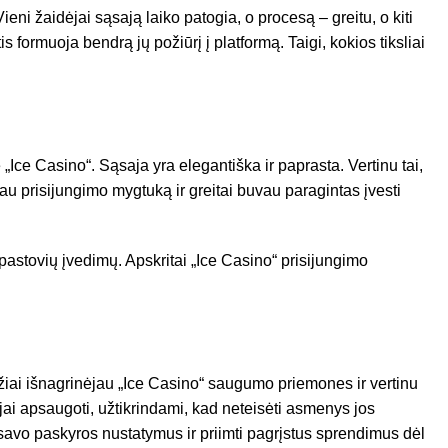
ieni žaidėjai sąsają laiko patogia, o procesą – greitu, o kiti
s formuoja bendrą jų požiūrį į platformą. Taigi, kokios tiksliai
„Ice Casino“. Sąsaja yra elegantiška ir paprasta. Vertinu tai,
au prisijungimo mygtuką ir greitai buvau paragintas įvesti
 pastovių įvedimų. Apskritai „Ice Casino“ prisijungimo
idžiai išnagrinėjau „Ice Casino“ saugumo priemones ir vertinu
jai apsaugoti, užtikrindami, kad neteisėti asmenys jos
i savo paskyros nustatymus ir priimti pagrįstus sprendimus dėl