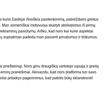
i kurie žaidėjai išreiškia pasitenkinimą, pabrėždami greitus
. Man asmeniškai motyvuoja skaityti atsiliepimus iš pirmų
ti reklaminių pasiūlymų. Aišku, kad nors kai kurie aspektai
iūrių supratimas padeda man pasverti privalumus ir trūkumus,
i prieštaringi. Nors giriu draugišką vartotojo sąsają ir greitą
r errorų pranešimai. Akivaizdu, kad nors platforma turi savo
itai pritaikys pagerinimus, kad patirtis būtų sklandesnė!