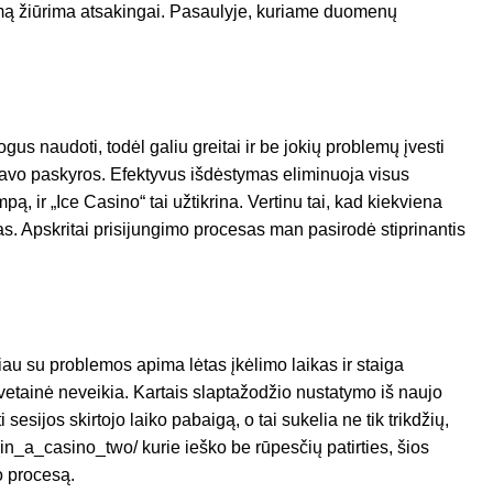
umą žiūrima atsakingai. Pasaulyje, kuriame duomenų
us naudoti, todėl galiu greitai ir be jokių problemų įvesti
 savo paskyros. Efektyvus išdėstymas eliminuoja visus
ą, ir „Ice Casino“ tai užtikrina. Vertinu tai, kad kiekviena
as. Apskritai prisijungimo procesas man pasirodė stiprinantis
iau su problemos apima lėtas įkėlimo laikas ir staiga
etainė neveikia. Kartais slaptažodžio nustatymo iš naujo
sesijos skirtojo laiko pabaigą, o tai sukelia ne tik trikdžių,
_in_a_casino_two/
kurie ieško be rūpesčių patirties, šios
o procesą.