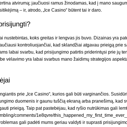
 vertina atvirumą; jaučiuosi ramus žinodamas, kad į mano saug
ikėjimą – ir, atrodo, „Ice Casino“ būtent tai ir daro.
prisijungti?
ustebintas, koks greitas ir lengvas jis buvo. Dizainas yra patog
aučiausi kontroliuojančiai, kad sklandžiai atgavau prieigą prie
 labai svarbu, kad prisijungimo patirtis priderintųsi prie jų temp
s be vėlavimo yra labai svarbus mano žaidimų strategijos aspekt
ėjai
iantis prie „Ice Casino“, kurios gali būti varginančios. Susidūr
jungimo duomenis ir gaunu tuščią ekraną arba pranešimą, kad sv
gauti prieigą. Taip pat pastebėjau, kad ryšio nutrūkimas gali lemti 
gambling/comments/1e8qvre/this_happened_my_first_time_ever
oblemas gali padėti mums geriau valdyti ir suprasti prisijungim