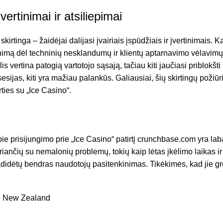
rtinimai ir atsiliepimai
inga – žaidėjai dalijasi įvairiais įspūdžiais ir įvertinimais. Ka
inimą dėl techninių nesklandumų ir klientų aptarnavimo vėlavimų
is vertina patogią vartotojo sąsają, tačiau kiti jaučiasi priblokš
 sesijas, kiti yra mažiau palankūs. Galiausiai, šių skirtingų pož
ties su „Ice Casino“.
 prisijungimo prie „Ice Casino“ patirtį
crunchbase.com
yra laba
uriančių su nemalonių problemų, tokių kaip lėtas įkėlimo laikas i
padidėtų bendras naudotojų pasitenkinimas. Tikėkimės, kad jie gre
in New Zealand