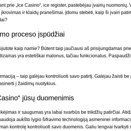
nt prie „Ice Casino“,
ice register
, pastebėjau įvairių nuomonių. V
krovimas ir klaidų pranešimai. Įdomu stebėti, kaip ši įvairi patirti
dai?
gimo proceso įspūdžiai
ijutote kaip namie? Būtent taip jaučiausi aš prisijungdamas prie 
 dizainas yra estetiškai malonus, tačiau funkcionalus. Paspaudži
ciją – taip galėjau kontroliuoti savo patirtį. Galėjau žaisti be
sinerti į žaidimų nuotykius.
Casino“ jūsų duomenimis
tikėjimas ir saugumas yra labai svarbūs be trikdžių patirčiai. At
naudoja aukšto lygio šifravimo technologiją asmeninei informaci
ia man kontrolę kontroliuoti savo duomenis. Galiu lengvai tvarkyt