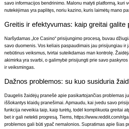
savo informacijos bendrinimo. Malonu matyti platformą, kuri
nutekėjimas yra paplitęs, noriu kazino, kuris laimėtų mano pasit
Greitis ir efektyvumas: kaip greitai galite 
Naršydamas „Ice Casino“ prisijungimo procesą, buvau džiugiai n
savo duomenis. Vos keliais paspaudimais jau prisijungiau ir j
nebūtinus veiksmus, tvirtai suteikdamas man kontrolę. Žaidėjams
akimirka yra svarbi, o galimybė prisijungti prie savo paskyro
ir veiksmingas.
Dažnos problemos: su kuo susiduria žaid
Daugelis žaidėjų pranešė apie pasikartojančias problemas jung
iššokantys klaidų pranešimai. Apmaudu, kai įvedu savo prisi
funkcija neveikia taip, kaip turėtų, todėl komplikuota greitai at
bet ir gali netekti progresą. Tiems,
https://www.reddit.com/r/
problemos gali būti ypač nemalonios. Supratimas apie šias pr