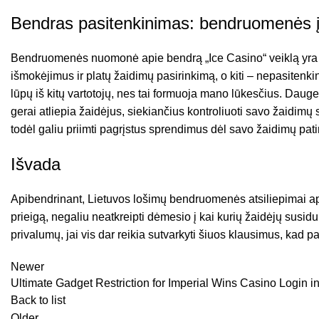
Bendras pasitenkinimas: bendruomenės įve
Bendruomenės nuomonė apie bendrą „Ice Casino“ veiklą yra skirt
išmokėjimus ir platų žaidimų pasirinkimą, o kiti – nepasitenk
lūpų iš kitų vartotojų, nes tai formuoja mano lūkesčius. Daugel
gerai atliepia žaidėjus, siekiančius kontroliuoti savo žaidimų
todėl galiu priimti pagrįstus sprendimus dėl savo žaidimų patir
Išvada
Apibendrinant, Lietuvos lošimų bendruomenės atsiliepimai apie
prieigą, negaliu neatkreipti dėmesio į kai kurių žaidėjų susid
privalumų, jai vis dar reikia sutvarkyti šiuos klausimus, kad 
Newer
Ultimate Gadget Restriction for Imperial Wins Casino Login 
Back to list
Older