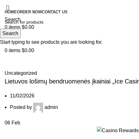
HOME
ORDER NOW
CONTACT US
Search
0
items
$
0.00
Search
Menu
Start typing to see products you are looking for.
0
items
$
0.00
Blog
Uncategorized
Lietuvos lošimų bendruomenės įkainiai „Ice Casin
11/02/2026
Posted by
admin
06
Feb