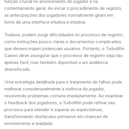
função crucial no envolvimento do jogador e na
contentamento geral. Ao iniciar o procedimento de registro,
as antecipações dos jogadores normalmente giram em
torno de uma interface intuitiva e intuitiva.
Todavia, podem surgir dificuldades no processo de registro,
como instruções pouco claras e documentos complicados
que desencorajam potenciais usuários. Portanto, o TurboWin
Casino deve assegurar que o processo de registro seja não
apenas fácil, mas também disponível a um audiência
diversificado.
Uma estratégia detalhada para o tratamento de falhas pode
melhorar consideravelmente a vivência do jogador,
resolvendo problemas comuns imediatamente. Ao examinar
o feedback dos jogadores, a TurboWin pode refinar seu
processo para atender e superar as expectativas,
transformando obstáculos primeiros em chances de
envolvimento e lealdade.