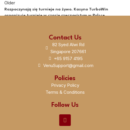
Older
Rozpoczynają się turnieje na żywo. Kasyno TurboWin
organizuje turnieje w czasie rzeczywistym w Polsce.
Contact Us
82 Syed Alwi Rd
Singapore 207661
+65 9157 4195
VenuSupport@gmail.com
Policies
Privacy Policy
Terms & Conditions
Follow Us