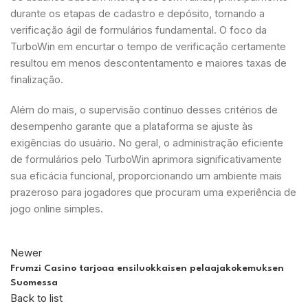
durante os etapas de cadastro e depósito, tornando a
verificação ágil de formulários fundamental. O foco da
TurboWin em encurtar o tempo de verificação certamente
resultou em menos descontentamento e maiores taxas de
finalização.
Além do mais, o supervisão contínuo desses critérios de
desempenho garante que a plataforma se ajuste às
exigências do usuário. No geral, o administração eficiente
de formulários pelo TurboWin aprimora significativamente
sua eficácia funcional, proporcionando um ambiente mais
prazeroso para jogadores que procuram uma experiência de
jogo online simples.
Newer
Frumzi Casino tarjoaa ensiluokkaisen pelaajakokemuksen
Suomessa
Back to list