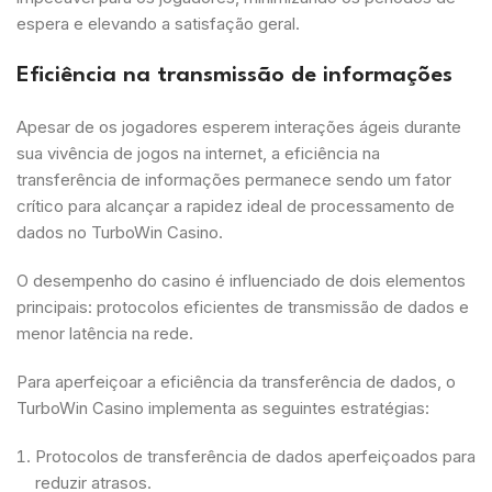
espera e elevando a satisfação geral.
Eficiência na transmissão de informações
Apesar de os jogadores esperem interações ágeis durante
sua vivência de jogos na internet, a eficiência na
transferência de informações permanece sendo um fator
crítico para alcançar a rapidez ideal de processamento de
dados no TurboWin Casino.
O desempenho do casino é influenciado de dois elementos
principais: protocolos eficientes de transmissão de dados e
menor latência na rede.
Para aperfeiçoar a eficiência da transferência de dados, o
TurboWin Casino implementa as seguintes estratégias:
Protocolos de transferência de dados aperfeiçoados para
reduzir atrasos.