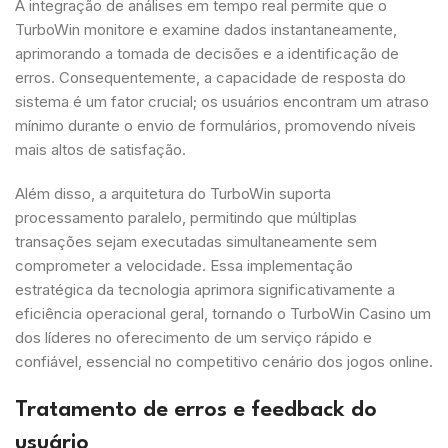
A integração de análises em tempo real permite que o
TurboWin monitore e examine dados instantaneamente,
aprimorando a tomada de decisões e a identificação de
erros. Consequentemente, a capacidade de resposta do
sistema é um fator crucial; os usuários encontram um atraso
mínimo durante o envio de formulários, promovendo níveis
mais altos de satisfação.
Além disso, a arquitetura do TurboWin suporta
processamento paralelo, permitindo que múltiplas
transações sejam executadas simultaneamente sem
comprometer a velocidade. Essa implementação
estratégica da tecnologia aprimora significativamente a
eficiência operacional geral, tornando o TurboWin Casino um
dos líderes no oferecimento de um serviço rápido e
confiável, essencial no competitivo cenário dos jogos online.
Tratamento de erros e feedback do
usuário