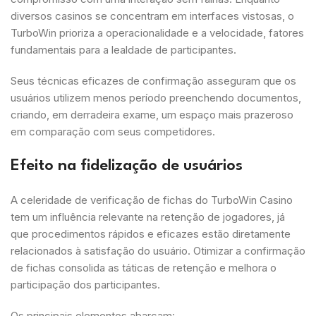
diversos casinos se concentram em interfaces vistosas, o
TurboWin prioriza a operacionalidade e a velocidade, fatores
fundamentais para a lealdade de participantes.
Seus técnicas eficazes de confirmação asseguram que os
usuários utilizem menos período preenchendo documentos,
criando, em derradeira exame, um espaço mais prazeroso
em comparação com seus competidores.
Efeito na fidelização de usuários
A celeridade de verificação de fichas do TurboWin Casino
tem um influência relevante na retenção de jogadores, já
que procedimentos rápidos e eficazes estão diretamente
relacionados à satisfação do usuário. Otimizar a confirmação
de fichas consolida as táticas de retenção e melhora o
participação dos participantes.
Os principais elementos abarcam: