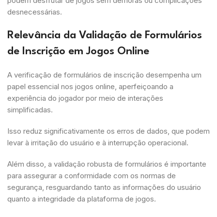
podem desfrutar de jogos sem demoras ou complicações
desnecessárias.
Relevância da Validação de Formulários
de Inscrição em Jogos Online
A verificação de formulários de inscrição desempenha um
papel essencial nos jogos online, aperfeiçoando a
experiência do jogador por meio de interações
simplificadas.
Isso reduz significativamente os erros de dados, que podem
levar à irritação do usuário e à interrupção operacional.
Além disso, a validação robusta de formulários é importante
para assegurar a conformidade com os normas de
segurança, resguardando tanto as informações do usuário
quanto a integridade da plataforma de jogos.