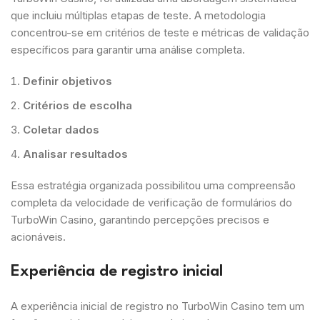
que incluiu múltiplas etapas de teste. A metodologia
concentrou-se em critérios de teste e métricas de validação
específicos para garantir uma análise completa.
Definir objetivos
Critérios de escolha
Coletar dados
Analisar resultados
Essa estratégia organizada possibilitou uma compreensão
completa da velocidade de verificação de formulários do
TurboWin Casino, garantindo percepções precisos e
acionáveis.
Experiência de registro inicial
A experiência inicial de registro no TurboWin Casino tem um