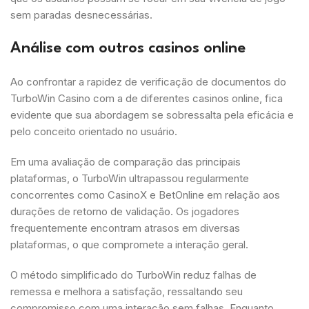
sem paradas desnecessárias.
Análise com outros casinos online
Ao confrontar a rapidez de verificação de documentos do
TurboWin Casino com a de diferentes casinos online, fica
evidente que sua abordagem se sobressalta pela eficácia e
pelo conceito orientado no usuário.
Em uma avaliação de comparação das principais
plataformas, o TurboWin ultrapassou regularmente
concorrentes como CasinoX e BetOnline em relação aos
durações de retorno de validação. Os jogadores
frequentemente encontram atrasos em diversas
plataformas, o que compromete a interação geral.
O método simplificado do TurboWin reduz falhas de
remessa e melhora a satisfação, ressaltando seu
compromisso com uma interação sem falhas. Enquanto