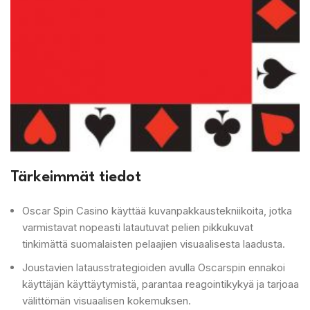
Tärkeimmät tiedot
Oscar Spin Casino käyttää kuvanpakkaustekniikoita, jotka
varmistavat nopeasti latautuvat pelien pikkukuvat
tinkimättä suomalaisten pelaajien visuaalisesta laadusta.
Joustavien latausstrategioiden avulla Oscarspin ennakoi
käyttäjän käyttäytymistä, parantaa reagointikykyä ja tarjoaa
välittömän visuaalisen kokemuksen.