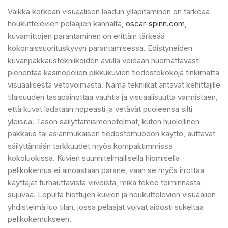
Vaikka korkean visuaalisen laadun ylläpitäminen on tärkeää
houkuttelevien pelaajien kannalta,
oscar-spinn.com
,
kuvamittojen parantaminen on erittäin tärkeää
kokonaissuorituskyvyn parantamisessa. Edistyneiden
kuvanpakkaustekniikoiden avulla voidaan huomattavasti
pienentää kasinopelien pikkukuvien tiedostokokoja tinkimättä
visuaalisesta vetovoimasta. Nämä tekniikat antavat kehittäjille
tilaisuuden tasapainottaa vauhtia ja visuaalisuutta varmistaen,
että kuvat ladataan nopeasti ja vetävät puoleensa silti
yleisöä. Tason säilyttämismenetelmät, kuten huolellinen
pakkaus tai asianmukaisen tiedostomuodon käyttö, auttavat
säilyttämään tarkkuudet myös kompaktimmissa
kokoluokissa. Kuvien suunnitelmallisella hiomisella
pelikokemus ei ainoastaan parane, vaan se myös irrottaa
käyttäjät turhauttavista viiveistä, mikä tekee toiminnasta
sujuvaa. Lopulta hiottujen kuvien ja houkuttelevien visuaalien
yhdistelmä luo tilan, jossa pelaajat voivat aidosti sukeltaa
pelikokemukseen.