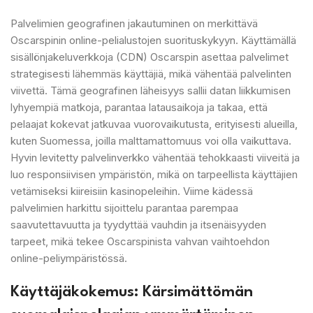
Palvelimien geografinen jakautuminen on merkittävä
Oscarspinin online-pelialustojen suorituskykyyn. Käyttämällä
sisällönjakeluverkkoja (CDN) Oscarspin asettaa palvelimet
strategisesti lähemmäs käyttäjiä, mikä vähentää palvelinten
viivettä. Tämä geografinen läheisyys sallii datan liikkumisen
lyhyempiä matkoja, parantaa latausaikoja ja takaa, että
pelaajat kokevat jatkuvaa vuorovaikutusta, erityisesti alueilla,
kuten Suomessa, joilla malttamattomuus voi olla vaikuttava.
Hyvin levitetty palvelinverkko vähentää tehokkaasti viiveitä ja
luo responsiivisen ympäristön, mikä on tarpeellista käyttäjien
vetämiseksi kiireisiin kasinopeleihin. Viime kädessä
palvelimien harkittu sijoittelu parantaa parempaa
saavutettavuutta ja tyydyttää vauhdin ja itsenäisyyden
tarpeet, mikä tekee Oscarspinista vahvan vaihtoehdon
online-peliympäristössä.
Käyttäjäkokemus: Kärsimättömän