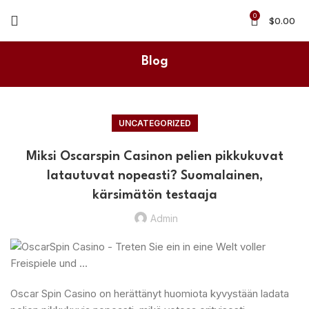
0
$
0.00
Blog
UNCATEGORIZED
Miksi Oscarspin Casinon pelien pikkukuvat
latautuvat nopeasti? Suomalainen,
kärsimätön testaaja
Admin
Oscar Spin Casino on herättänyt huomiota kyvystään ladata