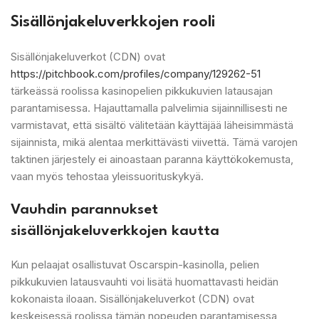
Sisällönjakeluverkkojen rooli
Sisällönjakeluverkot (CDN) ovat
https://pitchbook.com/profiles/company/129262-51
tärkeässä roolissa kasinopelien pikkukuvien latausajan
parantamisessa. Hajauttamalla palvelimia sijainnillisesti ne
varmistavat, että sisältö välitetään käyttäjää läheisimmästä
sijainnista, mikä alentaa merkittävästi viivettä. Tämä varojen
taktinen järjestely ei ainoastaan paranna käyttökokemusta,
vaan myös tehostaa yleissuorituskykyä.
Vauhdin parannukset
sisällönjakeluverkkojen kautta
Kun pelaajat osallistuvat Oscarspin-kasinolla, pelien
pikkukuvien latausvauhti voi lisätä huomattavasti heidän
kokonaista iloaan. Sisällönjakeluverkot (CDN) ovat
keskeisessä roolissa tämän nopeuden parantamisessa