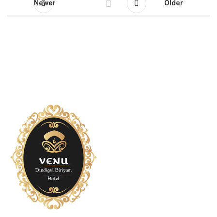
Newer
Older