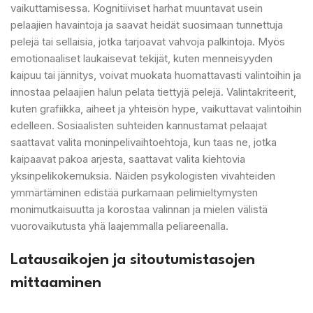
vaikuttamisessa. Kognitiiviset harhat muuntavat usein
pelaajien havaintoja ja saavat heidät suosimaan tunnettuja
pelejä tai sellaisia, jotka tarjoavat vahvoja palkintoja. Myös
emotionaaliset laukaisevat tekijät, kuten menneisyyden
kaipuu tai jännitys, voivat muokata huomattavasti valintoihin ja
innostaa pelaajien halun pelata tiettyjä pelejä. Valintakriteerit,
kuten grafiikka, aiheet ja yhteisön hype, vaikuttavat valintoihin
edelleen. Sosiaalisten suhteiden kannustamat pelaajat
saattavat valita moninpelivaihtoehtoja, kun taas ne, jotka
kaipaavat pakoa arjesta, saattavat valita kiehtovia
yksinpelikokemuksia. Näiden psykologisten vivahteiden
ymmärtäminen edistää purkamaan pelimieltymysten
monimutkaisuutta ja korostaa valinnan ja mielen välistä
vuorovaikutusta yhä laajemmalla peliareenalla.
Latausaikojen ja sitoutumistasojen
mittaaminen