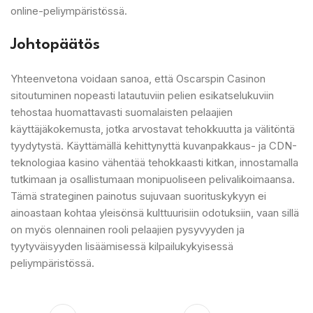
online-peliympäristössä.
Johtopäätös
Yhteenvetona voidaan sanoa, että Oscarspin Casinon
sitoutuminen nopeasti latautuviin pelien esikatselukuviin
tehostaa huomattavasti suomalaisten pelaajien
käyttäjäkokemusta, jotka arvostavat tehokkuutta ja välitöntä
tyydytystä. Käyttämällä kehittynyttä kuvanpakkaus- ja CDN-
teknologiaa kasino vähentää tehokkaasti kitkan, innostamalla
tutkimaan ja osallistumaan monipuoliseen pelivalikoimaansa.
Tämä strateginen painotus sujuvaan suorituskykyyn ei
ainoastaan kohtaa yleisönsä kulttuurisiin odotuksiin, vaan sillä
on myös olennainen rooli pelaajien pysyvyyden ja
tyytyväisyyden lisäämisessä kilpailukykyisessä
peliympäristössä.