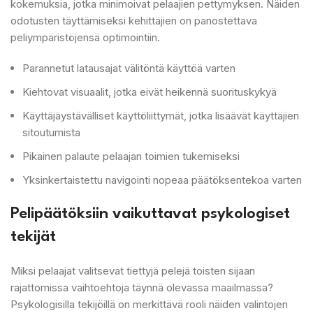
kokemuksia, jotka minimoivat pelaajien pettymyksen. Näiden
odotusten täyttämiseksi kehittäjien on panostettava
peliympäristöjensä optimointiin.
Parannetut latausajat välitöntä käyttöä varten
Kiehtovat visuaalit, jotka eivät heikennä suorituskykyä
Käyttäjäystävälliset käyttöliittymät, jotka lisäävät käyttäjien
sitoutumista
Pikainen palaute pelaajan toimien tukemiseksi
Yksinkertaistettu navigointi nopeaa päätöksentekoa varten
Pelipäätöksiin vaikuttavat psykologiset
tekijät
Miksi pelaajat valitsevat tiettyjä pelejä toisten sijaan
rajattomissa vaihtoehtoja täynnä olevassa maailmassa?
Psykologisilla tekijöillä on merkittävä rooli näiden valintojen