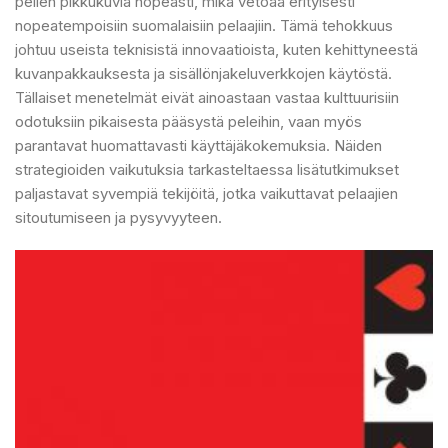
pelien pikkukuvia nopeasti, mikä vetoaa erityisesti
nopeatempoisiin suomalaisiin pelaajiin. Tämä tehokkuus
johtuu useista teknisistä innovaatioista, kuten kehittyneestä
kuvanpakkauksesta ja sisällönjakeluverkkojen käytöstä.
Tällaiset menetelmät eivät ainoastaan vastaa kulttuurisiin
odotuksiin pikaisesta pääsystä peleihin, vaan myös
parantavat huomattavasti käyttäjäkokemuksia. Näiden
strategioiden vaikutuksia tarkasteltaessa lisätutkimukset
paljastavat syvempiä tekijöitä, jotka vaikuttavat pelaajien
sitoutumiseen ja pysyvyyteen.