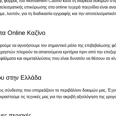
ης φόρμας του
Monsterwin Casino
κατά τη διάρκεια δοκιμών στ
οτελεσματικής επικύρωσης στα online τυχερά παιχνίδια είναι 
ε, λοιπόν, για τη διαδικασία εγγραφής και την αποτελεσματικό
α Online Καζίνο
ορούμε να αγνοήσουμε τον σημαντικό ρόλο της επιβεβαίωσης φό
 χρηστών πληρούν τα απαιτούμενα κριτήρια πριν από την επεξε
σφάλματα και εκμεταλλεύσεις που είναι δυνατόν να θέσουν σε κί
ου στην Ελλάδα
εις σύνδεσης που επηρεάζουν το περιβάλλον δοκιμών μας. Έχο
ιραστούμε τις τεχνικές μας για την ακριβή αξιολόγηση της γρηγ
νες περιοχές