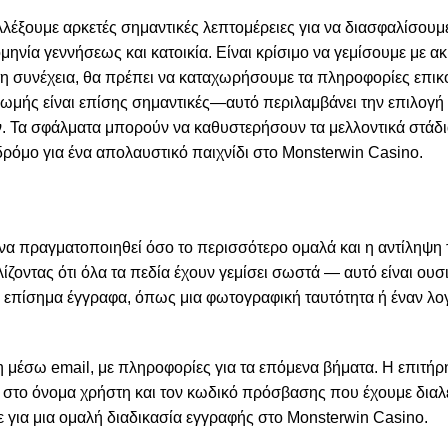
λλέξουμε αρκετές σημαντικές λεπτομέρειες για να διασφαλίσου
νία γεννήσεως και κατοικία. Είναι κρίσιμο να γεμίσουμε με α
συνέχεια, θα πρέπει να καταχωρήσουμε τα πληροφορίες επικοι
ωμής είναι επίσης σημαντικές—αυτό περιλαμβάνει την επιλογή 
. Τα σφάλματα μπορούν να καθυστερήσουν τα μελλοντικά στάδι
δρόμο για ένα απολαυστικό παιχνίδι στο Monsterwin Casino.
α πραγματοποιηθεί όσο το περισσότερο ομαλά και η αντίληψη τ
ίζοντας ότι όλα τα πεδία έχουν γεμίσει σωστά — αυτό είναι ου
με επίσημα έγγραφα, όπως μια φωτογραφική ταυτότητα ή έναν 
 μέσω email, με πληροφορίες για τα επόμενα βήματα. Η επιτήρ
στο όνομα χρήστη και τον κωδικό πρόσβασης που έχουμε διαλέξ
για μια ομαλή διαδικασία εγγραφής στο Monsterwin Casino.