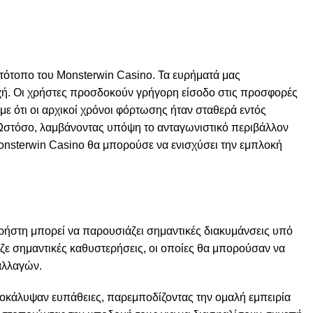
τότοπο του Monsterwin Casino. Τα ευρήματά μας
χή. Οι χρήστες προσδοκούν γρήγορη είσοδο στις προσφορές
ε ότι οι αρχικοί χρόνοι φόρτωσης ήταν σταθερά εντός
 Ωστόσο, λαμβάνοντας υπόψη το ανταγωνιστικό περιβάλλον
onsterwin Casino θα μπορούσε να ενισχύσει την εμπλοκή
ρήστη μπορεί να παρουσιάζει σημαντικές διακυμάνσεις υπό
ζε σημαντικές καθυστερήσεις, οι οποίες θα μπορούσαν να
αλλαγών.
ποκάλυψαν ευπάθειες, παρεμποδίζοντας την ομαλή εμπειρία