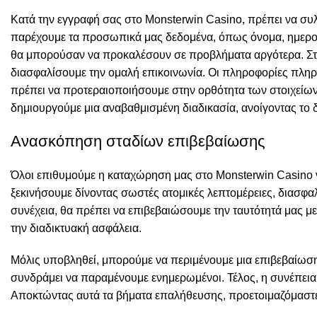
Κατά την εγγραφή σας στο Monsterwin Casino, πρέπει να συ
παρέχουμε τα προσωπικά μας δεδομένα, όπως όνομα, ημερομη
θα μπορούσαν να προκαλέσουν σε προβλήματα αργότερα. Στη 
διασφαλίσουμε την ομαλή επικοινωνία. Οι πληροφορίες πληρ
πρέπει να προτεραιοποιήσουμε στην ορθότητα των στοιχείων
δημιουργούμε μια αναβαθμισμένη διαδικασία, ανοίγοντας το 
Ανασκόπηση σταδίων επιβεβαίωσης
Όλοι επιθυμούμε η καταχώρηση μας στο Monsterwin Casino ν
ξεκινήσουμε δίνοντας σωστές ατομικές λεπτομέρειες, διασφαλ
συνέχεια, θα πρέπει να επιβεβαιώσουμε την ταυτότητά μας 
την διαδικτυακή ασφάλεια.
Μόλις υποβληθεί, μπορούμε να περιμένουμε μια επιβεβαίωση
συνδράμει να παραμένουμε ενημερωμένοι. Τέλος, η συνέπεια 
Αποκτώντας αυτά τα βήματα επαλήθευσης, προετοιμαζόμαστε 