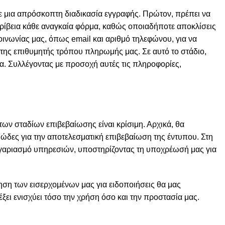
με μια απρόσκοπτη διαδικασία εγγραφής. Πρώτον, πρέπει να
κρίβεια κάθε αναγκαία φόρμα, καθώς οποιαδήποτε αποκλίσεις
νωνίας μας, όπως email και αριθμό τηλεφώνου, για να
της επιθυμητής τρόπου πληρωμής μας. Σε αυτό το στάδιο,
α. Συλλέγοντας με προσοχή αυτές τις πληροφορίες,
ων σταδίων επιβεβαίωσης είναι κρίσιμη. Αρχικά, θα
σιώδες για την αποτελεσματική επιβεβαίωση της έντυπου. Στη
λογαριασμό υπηρεσιών, υποστηρίζοντας τη υποχρέωσή μας για
ηση των εισερχομένων μας για ειδοποιήσεις θα μας
ει ενισχύει τόσο την χρήση όσο και την προστασία μας.