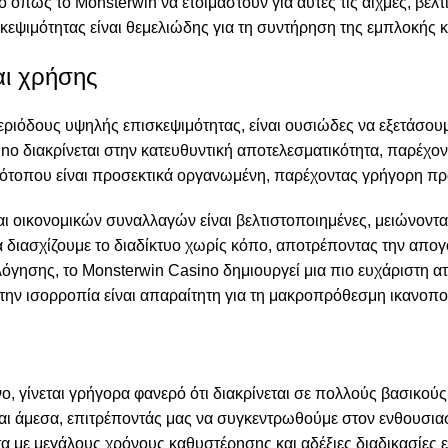
νο όπως το Monsterwin να ετοιμαστούν για αυτές τις αιχμές, β
ψιμότητας είναι θεμελιώδης για τη συντήρηση της εμπλοκής κ
αι χρήσης
ιόδους υψηλής επισκεψιμότητας, είναι ουσιώδες να εξετάσουμε 
no διακρίνεται στην κατευθυντική αποτελεσματικότητα, παρέχον
 ιστότοπου είναι προσεκτικά οργανωμένη, παρέχοντας γρήγορη π
αι οικονομικών συναλλαγών είναι βελτιστοποιημένες, μειώνοντα
α διασχίζουμε το διαδίκτυο χωρίς κόπο, αποτρέποντας την απο
γησης, το Monsterwin Casino δημιουργεί μια πιο ευχάριστη ατ
ή την ισορροπία είναι απαραίτητη για τη μακροπρόθεσμη ικανοπ
ο, γίνεται γρήγορα φανερό ότι διακρίνεται σε πολλούς βασικούς
αι άμεσα, επιτρέποντάς μας να συγκεντρωθούμε στον ενθουσιασ
α με μεγάλους χρόνους καθυστέρησης και αδέξιες διαδικασίες 