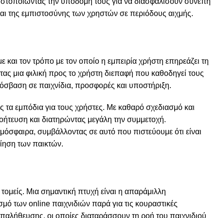
ελτιστοποιώντας την υποδομή τους για να διασφαλίσουν συνεπή
αι της εμπιστοσύνης των χρηστών σε περιόδους αιχμής.
και τον τρόπο με τον οποίο η εμπειρία χρήστη επηρεάζει τη
τας μια φιλική προς το χρήστη διεπαφή που καθοδηγεί τους
ρόσβαση σε παιχνίδια, προσφορές και υποστήριξη.
ς τα εμπόδια για τους χρήστες. Με καθαρό σχεδιασμό και
γοήτευση και διατηρώντας μεγάλη την συμμετοχή.
μόσφαιρα, συμβάλλοντας σε αυτό που πιστεύουμε ότι είναι
οίηση των παικτών.
 τομείς. Μια σημαντική πτυχή είναι η απαράμιλλη
μό των online παιχνιδιών παρά για τις κουραστικές
επαλήθευσης, οι οποίες διαταράσσουν τη ροή του παιχνιδιού