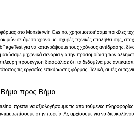
φόρμας στο Monsterwin Casino, χρησιμοποιήσαμε ποικίλες τεχ
κιμών σε άμεσο χρόνο με ισχυρές τεχνικές επαλήθευσης, στοχε
bPageTest για να καταγράψουμε τους χρόνους αντίδρασης, δί
ωματώσαμε μηχανικά σενάρια για την προσομοίωση των αλληλ
πλευρη προσέγγιση διασφάλισε ότι τα δεδομένα μας αντικατόπ
στότοπος τις εργασίες επικύρωσης φόρμας. Τελικά, αυτές οι τεχ
η Βήμα προς Βήμα
asino, πρέπει να αξιολογήσουμε τις απαιτούμενες πληροφορίες
ντιμετωπίσουμε στην πορεία. Ας αρχίσουμε για να διευκολύνουμ