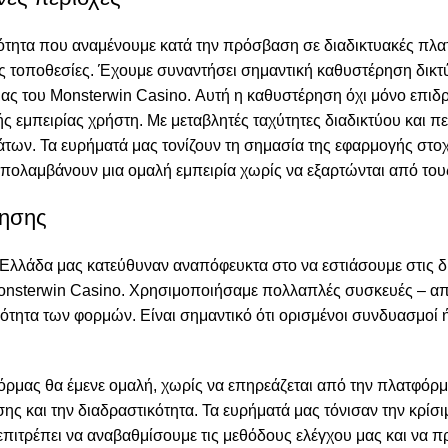
τητα που αναμένουμε κατά την πρόσβαση σε διαδικτυακές πλα
τοποθεσίες. Έχουμε συναντήσει σημαντική καθυστέρηση δικτύου
ας του Monsterwin Casino. Αυτή η καθυστέρηση όχι μόνο επιδρά
ς εμπειρίας χρήστη. Με μεταβλητές ταχύτητες διαδικτύου και π
άτων. Τα ευρήματά μας τονίζουν τη σημασία της εφαρμογής στ
 απολαμβάνουν μια ομαλή εμπειρία χωρίς να εξαρτώνται από το
γησης
ν Ελλάδα μας κατεύθυναν αναπόφευκτα στο να εστιάσουμε στις
onsterwin Casino. Χρησιμοποιήσαμε πολλαπλές συσκευές – απ
τητα των φορμών. Είναι σημαντικό ότι ορισμένοι συνδυασμοί 
 φόρμας θα έμενε ομαλή, χωρίς να επηρεάζεται από την πλατφό
ς και την διαδραστικότητα. Τα ευρήματά μας τόνισαν την κρίσι
επιτρέπει να αναβαθμίσουμε τις μεθόδους ελέγχου μας και να 