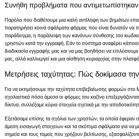
Συνήθη προβλήματα που αντιμετωπίστηκαν
Παρόλο που διαθέτουμε μια καλή αντίληψη των βημάτων επαλ
παρατηρήσει κοινά σφάλματα φόρμας που είναι δυνατόν να π
παράδειγμα, η παράλειψη των κανόνων σύνθεσης του κωδικ
χρηστών κατά την εγγραφή. Εάν το σύστημα αναφέρει κάποιο 
διαδικασία εγγραφής μας και να μας βοηθήσει να επιλύσουμε
μας, αλλά καλλιεργεί και μια αίσθηση κυριαρχίας στην πλατ
Μετρήσεις ταχύτητας: Πώς δοκίμασα τη
Για να εκτιμήσουμε την ταχύτητα επιβεβαίωσης φορμών στο M
σχολαστικά πόσο άμεσα οι φόρμες του καζίνο επεξεργάζονταν
δίκτυα, συλλέξαμε κύρια στοιχεία σχετικά με την αποδοτικότ
Εξετάσαμε επίσης τα σχόλια των χρηστών, τα οποία έφεραν σ
άμεση εισαγωγή στοιχείων και τα σκόπιμα σφάλματα για να 
σημεία και τους τομείς που χρήζουν βελτίωσης, εξασφαλίζον