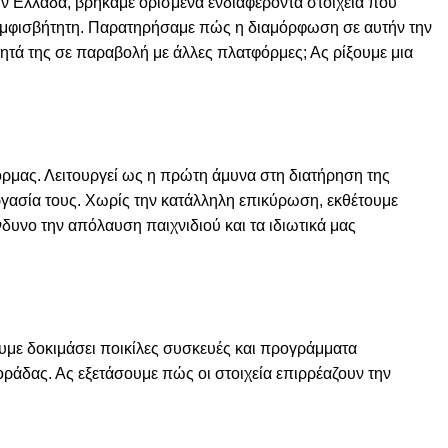
ην Ελλάδα, βρήκαμε ορισμένα ενδιαφέροντα στοιχεία που
αναμφισβήτητη. Παρατηρήσαμε πώς η διαμόρφωση σε αυτήν την
τητά της σε παραβολή με άλλες πλατφόρμες; Ας ρίξουμε μια
ρμας. Λειτουργεί ως η πρώτη άμυνα στη διατήρηση της
ργασία τους. Χωρίς την κατάλληλη επικύρωση, εκθέτουμε
νδυνο την απόλαυση παιχνιδιού και τα ιδιωτικά μας
υμε δοκιμάσει ποικίλες συσκευές και προγράμματα
οράδας. Ας εξετάσουμε πώς οι στοιχεία επιρρέαζουν την