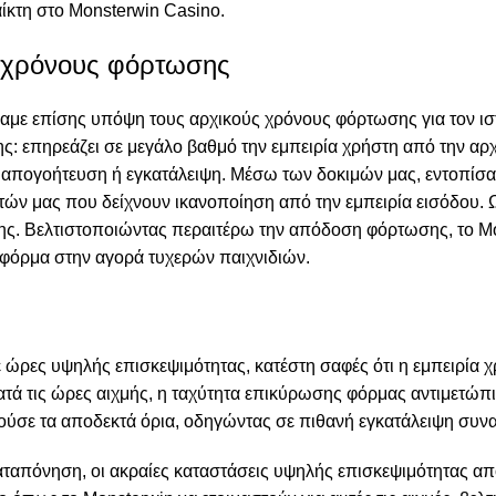
ίκτη στο Monsterwin Casino.
ς χρόνους φόρτωσης
αμε επίσης υπόψη τους αρχικούς χρόνους φόρτωσης για τον ισ
 επηρεάζει σε μεγάλο βαθμό την εμπειρία χρήστη από την αρ
 απογοήτευση ή εγκατάλειψη. Μέσω των δοκιμών μας, εντοπίσαμ
τών μας που δείχνουν ικανοποίηση από την εμπειρία εισόδου.
σης. Βελτιστοποιώντας περαιτέρω την απόδοση φόρτωσης, το M
τφόρμα στην αγορά τυχερών παιχνιδιών.
ρες υψηλής επισκεψιμότητας, κατέστη σαφές ότι η εμπειρία χ
τά τις ώρες αιχμής, η ταχύτητα επικύρωσης φόρμας αντιμετώπι
ύσε τα αποδεκτά όρια, οδηγώντας σε πιθανή εγκατάλειψη συν
καταπόνηση, οι ακραίες καταστάσεις υψηλής επισκεψιμότητας α