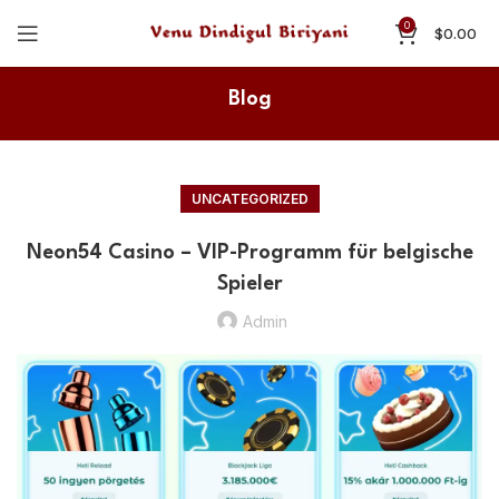
0
$
0.00
Blog
UNCATEGORIZED
Neon54 Casino – VIP-Programm für belgische
Spieler
Admin