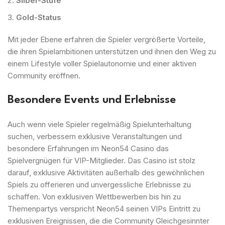
Silber-Stufe
Gold-Status
Mit jeder Ebene erfahren die Spieler vergrößerte Vorteile,
die ihren Spielambitionen unterstützen und ihnen den Weg zu
einem Lifestyle voller Spielautonomie und einer aktiven
Community eröffnen.
Besondere Events und Erlebnisse
Auch wenn viele Spieler regelmäßig Spielunterhaltung
suchen, verbessern exklusive Veranstaltungen und
besondere Erfahrungen im Neon54 Casino das
Spielvergnügen für VIP-Mitglieder. Das Casino ist stolz
darauf, exklusive Aktivitäten außerhalb des gewöhnlichen
Spiels zu offerieren und unvergessliche Erlebnisse zu
schaffen. Von exklusiven Wettbewerben bis hin zu
Themenpartys verspricht Neon54 seinen VIPs Eintritt zu
exklusiven Ereignissen, die die Community Gleichgesinnter