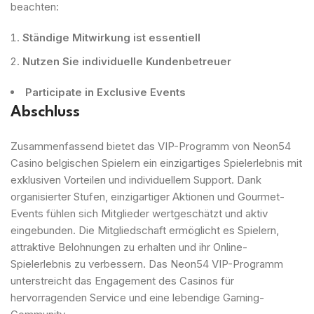
beachten:
Ständige Mitwirkung ist essentiell
Nutzen Sie individuelle Kundenbetreuer
Participate in Exclusive Events
Abschluss
Zusammenfassend bietet das VIP-Programm von Neon54
Casino belgischen Spielern ein einzigartiges Spielerlebnis mit
exklusiven Vorteilen und individuellem Support. Dank
organisierter Stufen, einzigartiger Aktionen und Gourmet-
Events fühlen sich Mitglieder wertgeschätzt und aktiv
eingebunden. Die Mitgliedschaft ermöglicht es Spielern,
attraktive Belohnungen zu erhalten und ihr Online-
Spielerlebnis zu verbessern. Das Neon54 VIP-Programm
unterstreicht das Engagement des Casinos für
hervorragenden Service und eine lebendige Gaming-