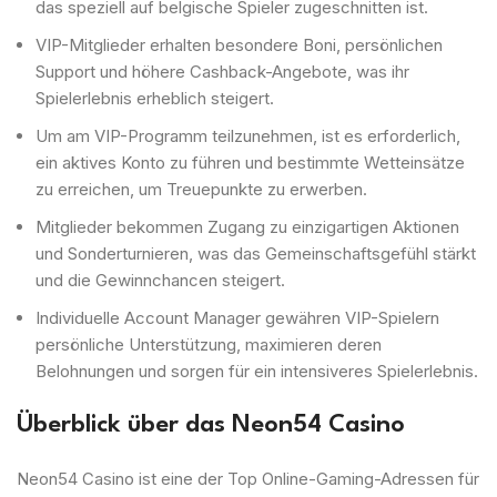
das speziell auf belgische Spieler zugeschnitten ist.
VIP-Mitglieder erhalten besondere Boni, persönlichen
Support und höhere Cashback-Angebote, was ihr
Spielerlebnis erheblich steigert.
Um am VIP-Programm teilzunehmen, ist es erforderlich,
ein aktives Konto zu führen und bestimmte Wetteinsätze
zu erreichen, um Treuepunkte zu erwerben.
Mitglieder bekommen Zugang zu einzigartigen Aktionen
und Sonderturnieren, was das Gemeinschaftsgefühl stärkt
und die Gewinnchancen steigert.
Individuelle Account Manager gewähren VIP-Spielern
persönliche Unterstützung, maximieren deren
Belohnungen und sorgen für ein intensiveres Spielerlebnis.
Überblick über das Neon54 Casino
Neon54 Casino ist eine der Top Online-Gaming-Adressen für