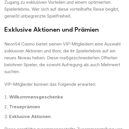
Zugang zu exklusiven Vorteilen und einem optimierten
Spielerlebnis. Wer sich auf diese vorteilhafte Reise begibt,
genießt unbegrenzte Spielfreiheit.
Exklusive Aktionen und Prämien
Neon54 Casino bietet seinen VIP-Mitgliedern eine Auswahl
exklusiver Aktionen und Boni, die ihr Spielerlebnis auf ein
neues Niveau heben. Diese maßgeschneiderten Offerten
belohnen Spieler, die sowohl Aufregung als auch Mehrwert
suchen.
VIP-Mitglieder können das Folgende erwarten:
Willkommensgeschenke
Treueprämien
Exklusive Aktionen