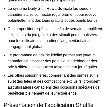
grâce à des primes et des prix spéciales.
Le système Daily Spin Rewards incite les joueurs
canadiens à se connecter régulièrement pour recevoir
potentiellement des tours gratuits et des points bonus.
Des propositions spéciales de fin de semaine amplifient
l’excitation du jeu grâce à des stimuli personnalisées
pour les utilisateurs canadiens, augmentant ainsi
l’engagement global.
Le programme de prix de fidélité permet aux joueurs
canadiens d’amasser des points et de débloquer des
prix à différents niveaux en raison de leur jeu régulier.
Les offres saisonnières, comprenant des primes sur le
sujet des fêtes et des compétitions exclusifs, proposent
aux utilisateurs canadiens des occasions spéciales de
bénéficier pleinement de leur expérience.
Présentation de l’application Shuffle