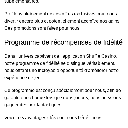
supplémentaires.
Profitons pleinement de ces offres exclusives pour nous
divertir encore plus et potentiellement accroître nos gains !
Ces promotions sont faites pour nous !
Programme de récompenses de fidélité
Dans l’univers captivant de l’application Shuffle Casino,
notre programme de fidélité se distingue véritablement,
nous offrant une incroyable opportunité d’améliorer notre
expérience de jeu.
Ce programme est conçu spécialement pour nous, afin de
garantir que chaque fois que nous jouons, nous puissions
gagner des prix fantastiques.
Voici trois avantages clés dont nous bénéficions :