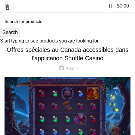
0
$
0.00
Blog
Search
UNCATEGORIZED
Start typing to see products you are looking for.
Offres spéciales au Canada accessibles dans
l’application Shuffle Casino
Admin