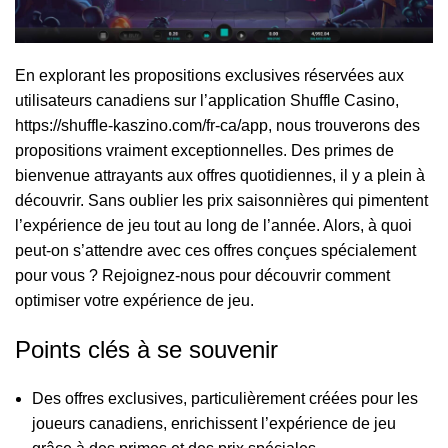
En explorant les propositions exclusives réservées aux
utilisateurs canadiens sur l’application Shuffle Casino,
https://shuffle-kaszino.com/fr-ca/app
, nous trouverons des
propositions vraiment exceptionnelles. Des primes de
bienvenue attrayants aux offres quotidiennes, il y a plein à
découvrir. Sans oublier les prix saisonnières qui pimentent
l’expérience de jeu tout au long de l’année. Alors, à quoi
peut-on s’attendre avec ces offres conçues spécialement
pour vous ? Rejoignez-nous pour découvrir comment
optimiser votre expérience de jeu.
Points clés à se souvenir
Des offres exclusives, particulièrement créées pour les
joueurs canadiens, enrichissent l’expérience de jeu