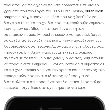
πρόκειται για τον χρόνο που αφιερώνεται είτε για τα
χρήματα που ποντάρονται. Στο Buran Casino,
buran login
pragmatic play
, παρέχουμε μέσα που σας βοηθούν να
διαχειριστείτε τα παιχνίδια σας, συμπεριλαμβανομένων
των ορίων κατάθεσης και των δυνατοτήτων
αυτοαποκλεισμού. Μπορείτε εύκολα να προσπελάσετε
σε αυτές τις δυνατότητες μέσω των παραμέτρων του
λογαριασμού σας, εξασφαλίζοντας ότι οι επιλογές σας
τηρούνται. Επιπλέον, παρέχουμε εκτενείς υλικούς
σχετικά με το υπεύθυνο παιχνίδι για να σας βοηθήσουμε
να παραμένετε ενήμεροι. Είναι σημαντικό να θυμάστε ότι
το παιχνίδι πρέπει να είναι ευχάριστο και ο έλεγχος των
περιορισμών σας είναι ο ιδανικός τρόπος για να
διασφαλίσετε ότι παραμένει απολαυστικό. Η ασφαλής
εμπειρία παιχνιδιού σας έχει σημασία για εμάς.