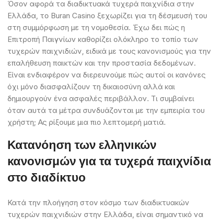
Όσον αφορά τα διαδικτυακά τυχερά παιχνίδια στην
Ελλάδα, το Buran Casino ξεχωρίζει για τη δέσμευσή του
στη συμμόρφωση με τη νομοθεσία. Έχω δει πώς η
Επιτροπή Παιγνίων καθορίζει ολόκληρο το τοπίο των
τυχερών παιχνιδιών, ειδικά με τους κανονισμούς για την
επαλήθευση παικτών και την προστασία δεδομένων.
Είναι ενδιαφέρον να διερευνούμε πώς αυτοί οι κανόνες
όχι μόνο διασφαλίζουν τη δικαιοσύνη αλλά και
δημιουργούν ένα ασφαλές περιβάλλον. Τι συμβαίνει
όταν αυτά τα μέτρα συνδυάζονται με την εμπειρία του
χρήστη; Ας ρίξουμε μια πιο λεπτομερή ματιά.
Κατανόηση των ελληνικών
κανονισμών για τα τυχερά παιχνίδια
στο διαδίκτυο
Κατά την πλοήγηση στον κόσμο των διαδικτυακών
τυχερών παιχνιδιών στην Ελλάδα, είναι σημαντικό να