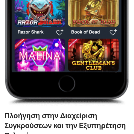
Πλοήγηση στην Διαχείριση
Συγκρούσεων και την Εξυπηρέτηση