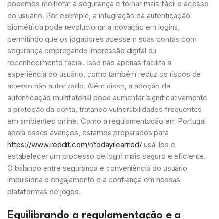
podemos melhorar a segurança e tornar mais fácil o acesso
do usuário. Por exemplo, a integração da autenticação
biométrica pode revolucionar a inovação em logins,
permitindo que os jogadores acessem suas contas com
segurança empregando impressão digital ou
reconhecimento facial. Isso não apenas facilita a
experiência do usuário, como também reduz os riscos de
acesso não autorizado. Além disso, a adoção da
autenticação multifatorial pode aumentar significativamente
a proteção da conta, tratando vulnerabilidades frequentes
em ambientes online. Como a regulamentação em Portugal
apoia esses avanços, estamos preparados para
https://www.reddit.com/r/todayilearned/
usá-los e
estabelecer um processo de login mais seguro e eficiente.
O balanço entre segurança e conveniência do usuário
impulsiona o engajamento e a confiança em nossas
plataformas de jogos.
Equilibrando a regulamentação e a