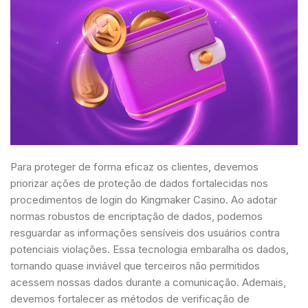
Para proteger de forma eficaz os clientes, devemos
priorizar ações de proteção de dados fortalecidas nos
procedimentos de login do Kingmaker Casino. Ao adotar
normas robustos de encriptação de dados, podemos
resguardar as informações sensíveis dos usuários contra
potenciais violações. Essa tecnologia embaralha os dados,
tornando quase inviável que terceiros não permitidos
acessem nossas dados durante a comunicação. Ademais,
devemos fortalecer as métodos de verificação de