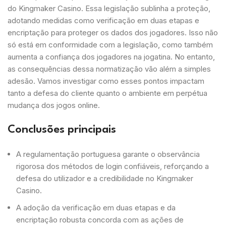
do Kingmaker Casino. Essa legislação sublinha a proteção,
adotando medidas como verificação em duas etapas e
encriptação para proteger os dados dos jogadores. Isso não
só está em conformidade com a legislação, como também
aumenta a confiança dos jogadores na jogatina. No entanto,
as consequências dessa normatização vão além a simples
adesão. Vamos investigar como esses pontos impactam
tanto a defesa do cliente quanto o ambiente em perpétua
mudança dos jogos online.
Conclusões principais
A regulamentação portuguesa garante o observância
rigorosa dos métodos de login confiáveis, reforçando a
defesa do utilizador e a credibilidade no Kingmaker
Casino.
A adoção da verificação em duas etapas e da
encriptação robusta concorda com as ações de