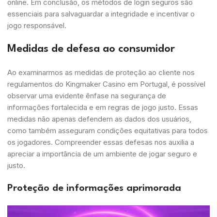
online. Em conclusão, os métodos de login seguros são
essenciais para salvaguardar a integridade e incentivar o
jogo responsável.
Medidas de defesa ao consumidor
Ao examinarmos as medidas de proteção ao cliente nos
regulamentos do Kingmaker Casino em Portugal, é possível
observar uma evidente ênfase na segurança de
informações fortalecida e em regras de jogo justo. Essas
medidas não apenas defendem as dados dos usuários,
como também asseguram condições equitativas para todos
os jogadores. Compreender essas defesas nos auxilia a
apreciar a importância de um ambiente de jogar seguro e
justo.
Proteção de informações aprimorada