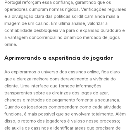
Portugal reforçam essa confiança, garantindo que os
operadores cumpram normas rígidos. Verificações regulares
e a divulgação clara das políticas solidificam ainda mais a
imagem de um casino. Em última análise, valorizar a
confiabilidade desbloqueia via para o expansão duradouro e
a vantagem concorrencial no dinâmico mercado de jogos
online.
Aprimorando a experiência do jogador
Ao explorarmos o universo dos cassinos online, fica claro
que a clareza melhora consideravelmente a vivência do
cliente. Uma interface que fornece informações
transparentes sobre as diretrizes dos jogos de azar,
chances e métodos de pagamento fomenta a segurança.
Quando os jogadores compreendem como cada atividade
funciona, é mais possível que se envolvam totalmente. Além
disso, o retorno dos jogadores é valioso nesse processo;
ele auxilia os cassinos a identificar áreas que precisam de