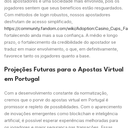
dos apostadores e uma sociedade mais envolvida, pois os
jogadores sentem que seus benefícios estão resguardados.
Com métodos de login robustos, nossos apostadores
desfrutam de acesso simplificado,
https://community.fandom.com/wiki/Adoption:Casino_Cups_F
fortalecendo ainda mais a sua confiança. A médio e longo
prazo, o fortalecimento da credibilidade do apostador se
traduz em maior envolvimento, o que, em definitivamente,
favorece tanto os jogadores quanto a base.
Projeções Futuras para o Apostas Virtual
em Portugal
Com a desenvolvimento constante da normatização,
cremos que o porvir do apostas virtual em Portugal é
promissor e repleto de possibilidades. Com o aparecimento
de inovações emergentes como blockchain e inteligência
artificial, é possível esperar experiências melhoradas para
os jogadores e maior segurança nas transações. Essas