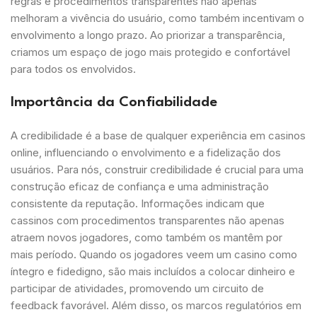
regras e procedimentos transparentes não apenas
melhoram a vivência do usuário, como também incentivam o
envolvimento a longo prazo. Ao priorizar a transparência,
criamos um espaço de jogo mais protegido e confortável
para todos os envolvidos.
Importância da Confiabilidade
A credibilidade é a base de qualquer experiência em casinos
online, influenciando o envolvimento e a fidelização dos
usuários. Para nós, construir credibilidade é crucial para uma
construção eficaz de confiança e uma administração
consistente da reputação. Informações indicam que
cassinos com procedimentos transparentes não apenas
atraem novos jogadores, como também os mantêm por
mais período. Quando os jogadores veem um casino como
íntegro e fidedigno, são mais incluídos a colocar dinheiro e
participar de atividades, promovendo um circuito de
feedback favorável. Além disso, os marcos regulatórios em