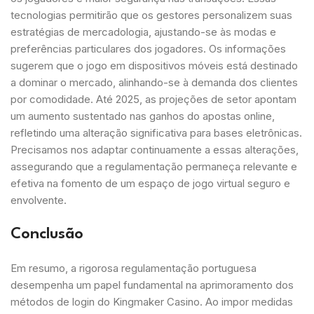
tecnologias permitirão que os gestores personalizem suas
estratégias de mercadologia, ajustando-se às modas e
preferências particulares dos jogadores. Os informações
sugerem que o jogo em dispositivos móveis está destinado
a dominar o mercado, alinhando-se à demanda dos clientes
por comodidade. Até 2025, as projeções de setor apontam
um aumento sustentado nas ganhos do apostas online,
refletindo uma alteração significativa para bases eletrônicas.
Precisamos nos adaptar continuamente a essas alterações,
assegurando que a regulamentação permaneça relevante e
efetiva na fomento de um espaço de jogo virtual seguro e
envolvente.
Conclusão
Em resumo, a rigorosa regulamentação portuguesa
desempenha um papel fundamental na aprimoramento dos
métodos de login do Kingmaker Casino. Ao impor medidas