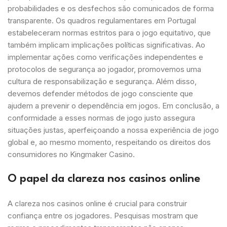
probabilidades e os desfechos são comunicados de forma
transparente. Os quadros regulamentares em Portugal
estabeleceram normas estritos para o jogo equitativo, que
também implicam implicações políticas significativas. Ao
implementar ações como verificações independentes e
protocolos de segurança ao jogador, promovemos uma
cultura de responsabilização e segurança. Além disso,
devemos defender métodos de jogo consciente que
ajudem a prevenir o dependência em jogos. Em conclusão, a
conformidade a esses normas de jogo justo assegura
situações justas, aperfeiçoando a nossa experiência de jogo
global e, ao mesmo momento, respeitando os direitos dos
consumidores no Kingmaker Casino.
O papel da clareza nos casinos online
A clareza nos casinos online é crucial para construir
confiança entre os jogadores. Pesquisas mostram que