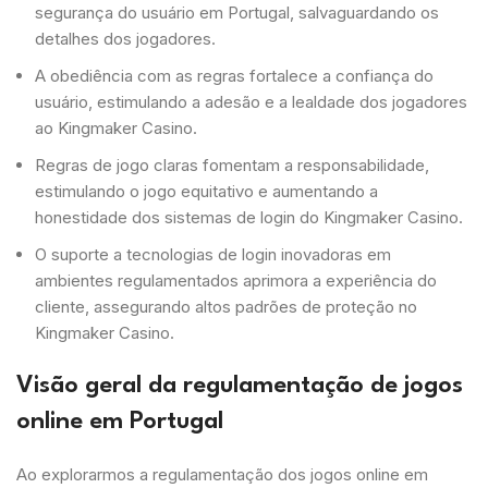
segurança do usuário em Portugal, salvaguardando os
detalhes dos jogadores.
A obediência com as regras fortalece a confiança do
usuário, estimulando a adesão e a lealdade dos jogadores
ao Kingmaker Casino.
Regras de jogo claras fomentam a responsabilidade,
estimulando o jogo equitativo e aumentando a
honestidade dos sistemas de login do Kingmaker Casino.
O suporte a tecnologias de login inovadoras em
ambientes regulamentados aprimora a experiência do
cliente, assegurando altos padrões de proteção no
Kingmaker Casino.
Visão geral da regulamentação de jogos
online em Portugal
Ao explorarmos a regulamentação dos jogos online em