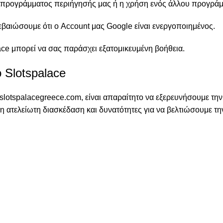
 προγράμματος περιήγησής μας ή η χρήση ενός άλλου προγράμμ
εβαιώσουμε ότι ο Account μας Google είναι ενεργοποιημένος.
ace μπορεί να σας παράσχει εξατομικευμένη βοήθεια.
 Slotspalace
slotspalacegreece.com
, είναι απαραίτητο να εξερευνήσουμε τ
η ατελείωτη διασκέδαση και δυνατότητες για να βελτιώσουμε την