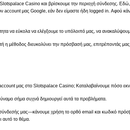
υ Slotspalace Casino και βρίσκουμε την περιοχή σύνδεσης. Εδώ
ον account μας Google, εάν δεν είμαστε ήδη logged in. Αφού κά
ητα να εύκολα να ελέγξουμε το υπόλοιπό μας, να ανακαλύψουμε π
τή η μέθοδος διευκολύνει την πρόσβασή μας, επιτρέποντάς μας 
count μας στο Slotspalace Casino; Καταλαβαίνουμε πόσο εκνευ
αδύναμο σήμα συχνά δημιουργεί αυτά τα προβλήματα.
α σύνδεσής μας—κάνουμε χρήση το ορθό email και κωδικό πρόσβ
 αυτό το θέμα.