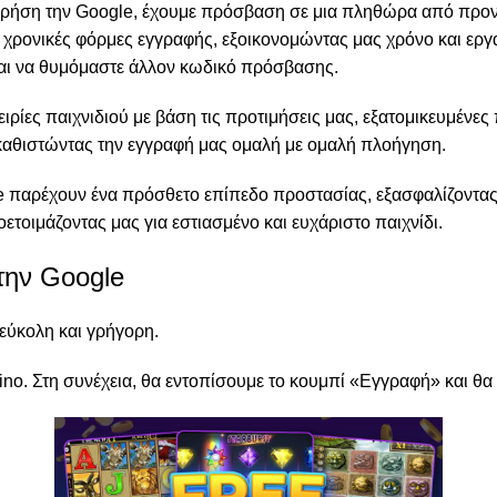
 χρήση την Google, έχουμε πρόσβαση σε μια πληθώρα από προν
 χρονικές φόρμες εγγραφής, εξοικονομώντας μας χρόνο και ερ
ται να θυμόμαστε άλλον κωδικό πρόσβασης.
ίες παιχνιδιού με βάση τις προτιμήσεις μας, εξατομικευμένες
, καθιστώντας την εγγραφή μας ομαλή με ομαλή πλοήγηση.
 παρέχουν ένα πρόσθετο επίπεδο προστασίας, εξασφαλίζοντας 
οετοιμάζοντας μας για εστιασμένο και ευχάριστο παιχνίδι.
την Google
εύκολη και γρήγορη.
ino. Στη συνέχεια, θα εντοπίσουμε το κουμπί «Εγγραφή» και θα 