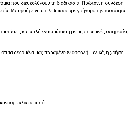
όμια που διευκολύνουν τη διαδικασία. Πρώτον, η σύνδεση
γασία. Μπορούμε να επιβεβαιώσουμε γρήγορα την ταυτότητά
 προτάσεις και απλή ενσωμάτωση με τις σημερινές υπηρεσίες
ότι τα δεδομένα μας παραμένουν ασφαλή. Τελικά, η χρήση
κάνουμε κλικ σε αυτό.