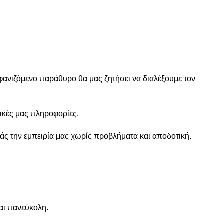
φανιζόμενο παράθυρο θα μας ζητήσει να διαλέξουμε τον
ικές μας πληροφορίες.
ντάς την εμπειρία μας χωρίς προβλήματα και αποδοτική.
αι πανεύκολη.