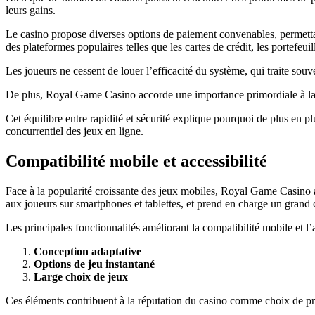
leurs gains.
Le casino propose diverses options de paiement convenables, permettant 
des plateformes populaires telles que les cartes de crédit, les portefeui
Les joueurs ne cessent de louer l’efficacité du système, qui traite souv
De plus, Royal Game Casino accorde une importance primordiale à la sé
Cet équilibre entre rapidité et sécurité explique pourquoi de plus en 
concurrentiel des jeux en ligne.
Compatibilité mobile et accessibilité
Face à la popularité croissante des jeux mobiles, Royal Game Casino a m
aux joueurs sur smartphones et tablettes, et prend en charge un grand 
Les principales fonctionnalités améliorant la compatibilité mobile et l’
Conception adaptative
Options de jeu instantané
Large choix de jeux
Ces éléments contribuent à la réputation du casino comme choix de pre