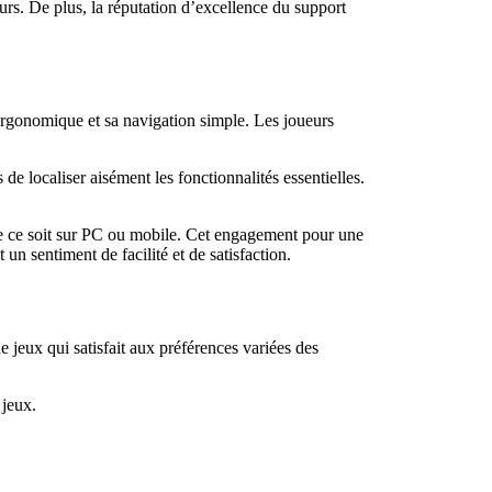
eurs. De plus, la réputation d’excellence du support
ergonomique et sa navigation simple. Les joueurs
de localiser aisément les fonctionnalités essentielles.
 que ce soit sur PC ou mobile. Cet engagement pour une
un sentiment de facilité et de satisfaction.
 jeux qui satisfait aux préférences variées des
 jeux.