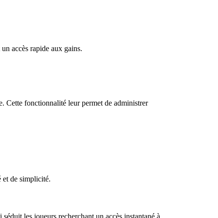
t un accès rapide aux gains.
e. Cette fonctionnalité leur permet de administrer
et de simplicité.
séduit les joueurs recherchant un accès instantané à