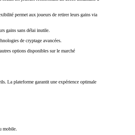
ibilité permet aux joueurs de retirer leurs gains via
rs gains sans délai inutile.
echnologies de cryptage avancées.
 autres options disponibles sur le marché
eils. La plateforme garantit une expérience optimale
u mobile.