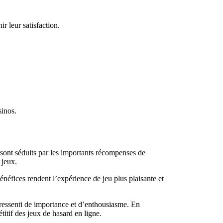
r leur satisfaction.
sinos.
sont séduits par les importants récompenses de
 jeux.
bénéfices rendent l’expérience de jeu plus plaisante et
un ressenti de importance et d’enthousiasme. En
itif des jeux de hasard en ligne.