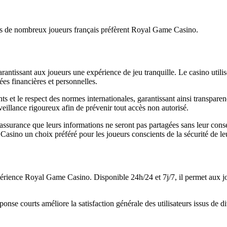
lles de nombreux joueurs français préfèrent Royal Game Casino.
ntissant aux joueurs une expérience de jeu tranquille. Le casino utili
es financières et personnelles.
s et le respect des normes internationales, garantissant ainsi transparenc
illance rigoureux afin de prévenir tout accès non autorisé.
 l’assurance que leurs informations ne seront pas partagées sans leur co
ino un choix préféré pour les joueurs conscients de la sécurité de leur
érience Royal Game Casino. Disponible 24h/24 et 7j/7, il permet aux jo
onse courts améliore la satisfaction générale des utilisateurs issus de d