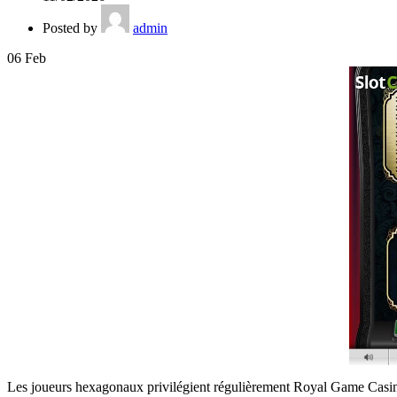
Posted by
admin
06
Feb
Les joueurs hexagonaux privilégient régulièrement Royal Game Casino