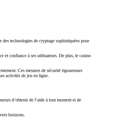
se des technologies de cryptage sophistiquées pour
e et confiance à ses utilisateurs. De plus, le casino
nsentement. Ces mesures de sécurité rigoureuses
s activités de jeu en ligne.
ueurs d’obtenir de l’aide à tout moment et de
ivers horizons.