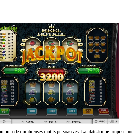
 pour de nombreuses motifs persuasives. La plate-forme propose une in