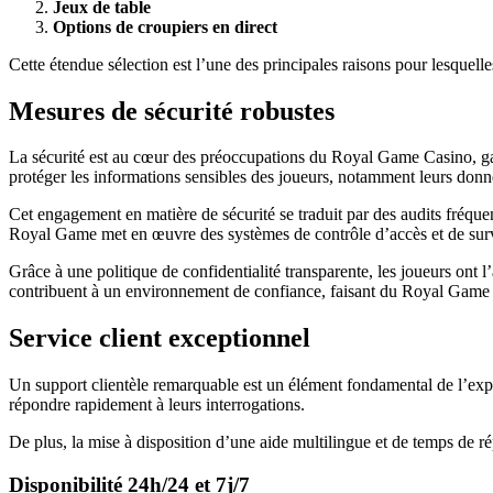
Jeux de table
Options de croupiers en direct
Cette étendue sélection est l’une des principales raisons pour lesque
Mesures de sécurité robustes
La sécurité est au cœur des préoccupations du Royal Game Casino, gara
protéger les informations sensibles des joueurs, notamment leurs donné
Cet engagement en matière de sécurité se traduit par des audits fréquent
Royal Game met en œuvre des systèmes de contrôle d’accès et de surve
Grâce à une politique de confidentialité transparente, les joueurs ont
contribuent à un environnement de confiance, faisant du Royal Game Cas
Service client exceptionnel
Un support clientèle remarquable est un élément fondamental de l’exp
répondre rapidement à leurs interrogations.
De plus, la mise à disposition d’une aide multilingue et de temps de rép
Disponibilité 24h/24 et 7j/7