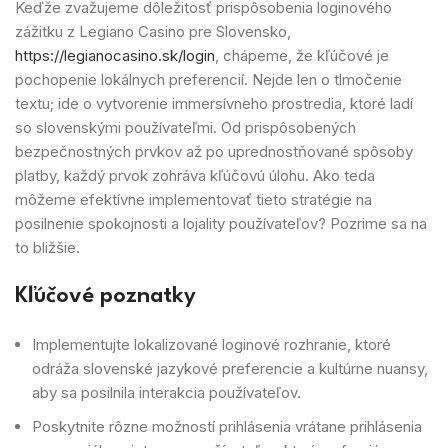
Keďže zvažujeme dôležitosť prispôsobenia loginového
zážitku z Legiano Casino pre Slovensko,
https://legianocasino.sk/login
, chápeme, že kľúčové je
pochopenie lokálnych preferencií. Nejde len o tlmočenie
textu; ide o vytvorenie immersívneho prostredia, ktoré ladí
so slovenskými používateľmi. Od prispôsobených
bezpečnostných prvkov až po uprednostňované spôsoby
platby, každý prvok zohráva kľúčovú úlohu. Ako teda
môžeme efektívne implementovať tieto stratégie na
posilnenie spokojnosti a lojality používateľov? Pozrime sa na
to bližšie.
Kľúčové poznatky
Implementujte lokalizované loginové rozhranie, ktoré
odráža slovenské jazykové preferencie a kultúrne nuansy,
aby sa posilnila interakcia používateľov.
Poskytnite rôzne možností prihlásenia vrátane prihlásenia