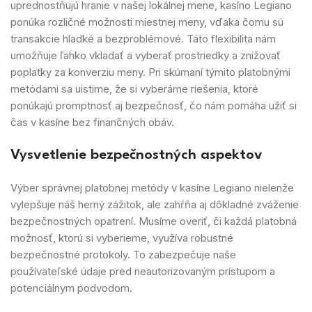
uprednostňujú hranie v našej lokálnej mene, kasíno Legiano
ponúka rozličné možnosti miestnej meny, vďaka čomu sú
transakcie hladké a bezproblémové. Táto flexibilita nám
umožňuje ľahko vkladať a vyberať prostriedky a znižovať
poplatky za konverziu meny. Pri skúmaní týmito platobnými
metódami sa uistime, že si vyberáme riešenia, ktoré
ponúkajú promptnosť aj bezpečnosť, čo nám pomáha užiť si
čas v kasíne bez finančných obáv.
Vysvetlenie bezpečnostných aspektov
Výber správnej platobnej metódy v kasíne Legiano nielenže
vylepšuje náš herný zážitok, ale zahŕňa aj dôkladné zváženie
bezpečnostných opatrení. Musíme overiť, či každá platobná
možnosť, ktorú si vyberieme, využíva robustné
bezpečnostné protokoly. To zabezpečuje naše
používateľské údaje pred neautorizovaným prístupom a
potenciálnym podvodom.