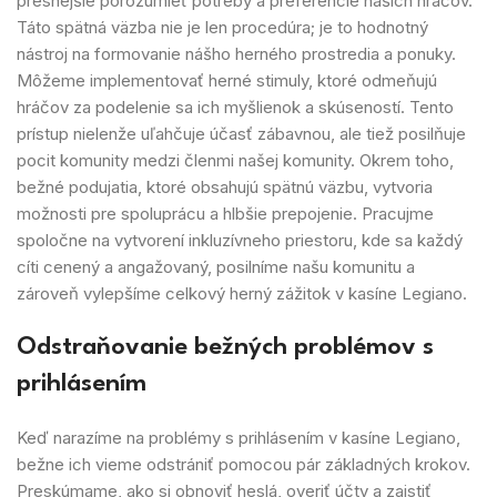
presnejšie porozumieť potreby a preferencie našich hráčov.
Táto spätná väzba nie je len procedúra; je to hodnotný
nástroj na formovanie nášho herného prostredia a ponuky.
Môžeme implementovať herné stimuly, ktoré odmeňujú
hráčov za podelenie sa ich myšlienok a skúseností. Tento
prístup nielenže uľahčuje účasť zábavnou, ale tiež posilňuje
pocit komunity medzi členmi našej komunity. Okrem toho,
bežné podujatia, ktoré obsahujú spätnú väzbu, vytvoria
možnosti pre spoluprácu a hlbšie prepojenie. Pracujme
spoločne na vytvorení inkluzívneho priestoru, kde sa každý
cíti cenený a angažovaný, posilníme našu komunitu a
zároveň vylepšíme celkový herný zážitok v kasíne Legiano.
Odstraňovanie bežných problémov s
prihlásením
Keď narazíme na problémy s prihlásením v kasíne Legiano,
bežne ich vieme odstrániť pomocou pár základných krokov.
Preskúmame, ako si obnoviť heslá, overiť účty a zaistiť