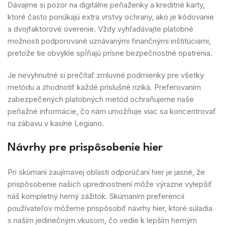
Dávajme si pozor na digitálne peňaženky a kreditné karty,
ktoré často ponúkajú extra vrstvy ochrany, ako je kódovanie
a dvojfaktorové overenie. Vždy vyhľadávajte platobné
možnosti podporované uznávanými finančnými inštitúciami,
pretože tie obvykle spĺňajú prísne bezpečnostné opatrenia.
Je nevyhnutné si prečítať zmluvné podmienky pre všetky
metódu a zhodnotiť každé príslušné riziká. Preferovaním
zabezpečených platobných metód ochraňujeme naše
peňažné informácie, čo nám umožňuje viac sa koncentrovať
na zábavu v kasíne Legiano.
Návrhy pre prispôsobenie hier
Pri skúmaní zaujímavej oblasti odporúčaní hier je jasné, že
prispôsobenie našich uprednostnení môže výrazne vylepšiť
náš kompletný herný zážitok. Skúmaním preferencií
používateľov môžeme prispôsobiť návrhy hier, ktoré súladia
s naším jedinečným vkusom, čo vedie k lepším herným