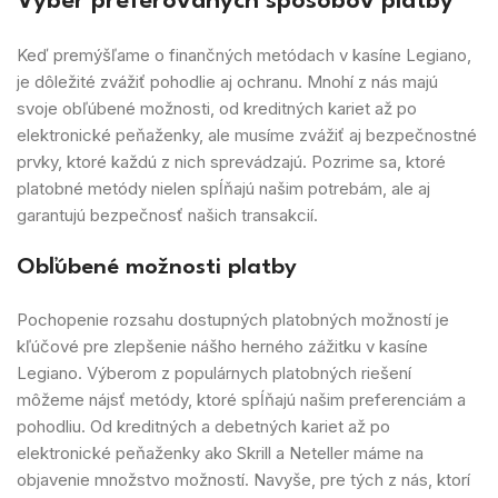
Výber preferovaných spôsobov platby
Keď premýšľame o finančných metódach v kasíne Legiano,
je dôležité zvážiť pohodlie aj ochranu. Mnohí z nás majú
svoje obľúbené možnosti, od kreditných kariet až po
elektronické peňaženky, ale musíme zvážiť aj bezpečnostné
prvky, ktoré každú z nich sprevádzajú. Pozrime sa, ktoré
platobné metódy nielen spĺňajú našim potrebám, ale aj
garantujú bezpečnosť našich transakcií.
Obľúbené možnosti platby
Pochopenie rozsahu dostupných platobných možností je
kľúčové pre zlepšenie nášho herného zážitku v kasíne
Legiano. Výberom z populárnych platobných riešení
môžeme nájsť metódy, ktoré spĺňajú našim preferenciám a
pohodliu. Od kreditných a debetných kariet až po
elektronické peňaženky ako Skrill a Neteller máme na
objavenie množstvo možností. Navyše, pre tých z nás, ktorí