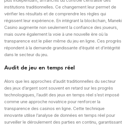
plus indépendant, affranchis du contrôle centralisé des
institutions traditionnelles. Ce changement leur permet de
vérifier les résultats et de comprendre les règles qui
régissent leur expérience. En intégrant la blockchain, Maneki
Casino augmente non seulement la confiance des joueurs,
mais ouvre également la voie à une nouvelle ère où la
transparence est le pilier même du jeu en ligne. Ces progrès
répondent à la demande grandissante d’équité et d’intégrité
dans le secteur du jeu.
Audit de jeu en temps réel
Alors que les approches d’audit traditionnelles du secteur
des jeux d’argent sont souvent en retard sur les progrès
technologiques, l’audit des jeux en temps réel s’est imposé
comme une approche novatrice pour renforcer la
transparence des casinos en ligne. Cette technique
innovante utilise l’analyse de données en temps réel pour
surveiller le déroulement des parties en continu, garantissant