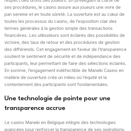
respect des droits des joueurs. En privilégiant la clarté de
ses procédures, le casino assure aux joueurs une vivre de
pari sereine et en toute sûreté. La ouverture est au cœur de
toutes les processus du casino, de l’exposition clair des
termes générales à la gestion simple des transactions
financières. Les utilisateurs sont éclairés des possibilités de
victoire, des taux de retour et des procédures de gestion
des différends. Cet engagement en faveur de l’transparence
soutient le sentiment de sécurité et de indépendance des
participants, leur permettant de faire des sélections éclairés.
En somme, l’engagement indéfectible de Maneki Casino en
matière de ouverture crée un milieu où l’équité et la
contentement des participants sont fondamentales.
Une technologie de pointe pour une
transparence accrue
Le casino Maneki en Belgique intègre des technologies
avancées pour renforcer la transparence de ses opérations.