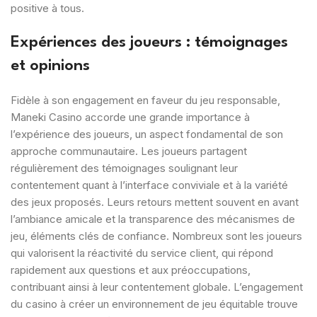
positive à tous.
Expériences des joueurs : témoignages
et opinions
Fidèle à son engagement en faveur du jeu responsable,
Maneki Casino accorde une grande importance à
l’expérience des joueurs, un aspect fondamental de son
approche communautaire. Les joueurs partagent
régulièrement des témoignages soulignant leur
contentement quant à l’interface conviviale et à la variété
des jeux proposés. Leurs retours mettent souvent en avant
l’ambiance amicale et la transparence des mécanismes de
jeu, éléments clés de confiance. Nombreux sont les joueurs
qui valorisent la réactivité du service client, qui répond
rapidement aux questions et aux préoccupations,
contribuant ainsi à leur contentement globale. L’engagement
du casino à créer un environnement de jeu équitable trouve