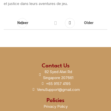
et justice dans leurs aventures de jeu.
Newer
Older
Contact Us
82 Syed Alwi Rd
Singapore 207661
+65 9157 4195
VenuSupport@gmail.com
Policies
Privacy Policy