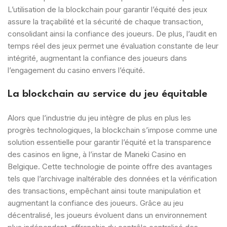
L’utilisation de la blockchain pour garantir l’équité des jeux
assure la traçabilité et la sécurité de chaque transaction,
consolidant ainsi la confiance des joueurs. De plus, l’audit en
temps réel des jeux permet une évaluation constante de leur
intégrité, augmentant la confiance des joueurs dans
l’engagement du casino envers l’équité.
La blockchain au service du jeu équitable
Alors que l’industrie du jeu intègre de plus en plus les
progrès technologiques, la blockchain s’impose comme une
solution essentielle pour garantir l’équité et la transparence
des casinos en ligne, à l’instar de Maneki Casino en
Belgique. Cette technologie de pointe offre des avantages
tels que l’archivage inaltérable des données et la vérification
des transactions, empêchant ainsi toute manipulation et
augmentant la confiance des joueurs. Grâce au jeu
décentralisé, les joueurs évoluent dans un environnement