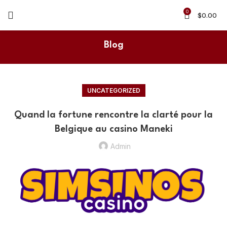
0
$
0.00
Blog
UNCATEGORIZED
Quand la fortune rencontre la clarté pour la
Belgique au casino Maneki
Admin