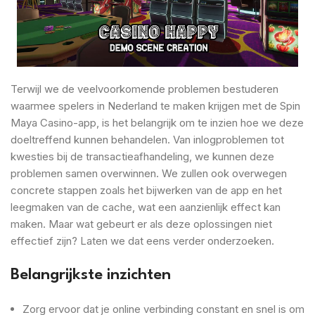
Terwijl we de veelvoorkomende problemen bestuderen
waarmee spelers in Nederland te maken krijgen met de Spin
Maya Casino-app, is het belangrijk om te inzien hoe we deze
doeltreffend kunnen behandelen. Van inlogproblemen tot
kwesties bij de transactieafhandeling, we kunnen deze
problemen samen overwinnen. We zullen ook overwegen
concrete stappen zoals het bijwerken van de app en het
leegmaken van de cache, wat een aanzienlijk effect kan
maken. Maar wat gebeurt er als deze oplossingen niet
effectief zijn? Laten we dat eens verder onderzoeken.
Belangrijkste inzichten
Zorg ervoor dat je online verbinding constant en snel is om