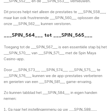
___SPIN_552___ en de ___SPIN_553___ vernieuwen.
Dit proces helpt niet alleen de prestaties te ___SPIN_558___,
maar kan ook frustrerende ___SPIN_560___ oplossen die
onze ___SPIN_562___ kunnen verstoren.
___SPIN_564___ tot ___SPIN_565___
Toegang tot de ___SPIN_567___ is een essentiële stap bij het
___SPIN_570___ van ___SPIN_571___ met de Spin Maya
Casino-app.
Door ___SPIN_573___ ___SPIN_574___ ___SPIN_575___ te
___SPIN_576___, kunnen we de app-prestaties verbeteren
en genieten van een ___SPIN_581___ game-ervaring.
Zo kunnen tabblad het ___SPIN_584___ in eigen handen
nemen:
Ga naar het instellingenmenu op uw ___SPIN_588___.