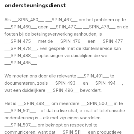
ondersteuningsdienst
Als ___SPIN_480___ ___SPIN_467___ om het probleem op te
___SPIN_469___ geen ___SPIN_477___ ___SPIN_478___ en de
fouten bij de betalingsverwerking aanhouden, is
___SPIN_475___ met de ___SPIN_476___ een ___SPIN_477___
___SPIN_478___. Een gesprek met de klantenservice kan
___SPIN_488___ oplossingen verduidelijken die we
___SPIN_485___.
We moeten ons door alle relevante ___SPIN_491___ te
documenteren, zoals ___SPIN_493___ en ___SPIN_494___,
wat een duidelijkere ___SPIN_496___ bevordert.
Het is ___SPIN_498___ om meerdere ___SPIN_500___ in te
___SPIN_501___ – of dat nu live chat, e-mail of telefonische
ondersteuning is – elk met zijn eigen voordelen.
___SPIN_507___ om beknopt en respectvol te
communiceren, want dat ___SPIN_511___ een productieve