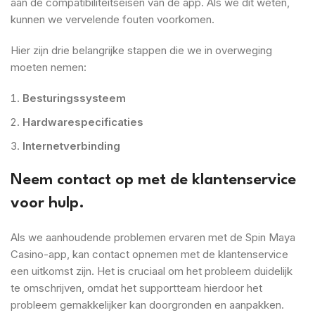
aan de compatibiliteitseisen van de app. Als we dit weten,
kunnen we vervelende fouten voorkomen.
Hier zijn drie belangrijke stappen die we in overweging
moeten nemen:
Besturingssysteem
Hardwarespecificaties
Internetverbinding
Neem contact op met de klantenservice
voor hulp.
Als we aanhoudende problemen ervaren met de Spin Maya
Casino-app, kan contact opnemen met de klantenservice
een uitkomst zijn. Het is cruciaal om het probleem duidelijk
te omschrijven, omdat het supportteam hierdoor het
probleem gemakkelijker kan doorgronden en aanpakken.