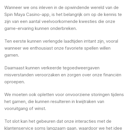
Wanneer we ons inleven in de opwindende wereld van de
Spin Maya Casino-app, is het belangrijk om op de kennis te
zijn van een aantal veelvoorkomende kwesties die onze
game-ervaring kunnen onderbreken.
Ten eerste kunnen verlengde laadtijden irritant zijn, vooral
wanneer we enthousiast onze favoriete spellen willen
gamen.
Daarnaast kunnen verkeerde tegoedweergaven
misverstanden veroorzaken en zorgen over onze financiën
oproepen.
We moeten ook opletten voor onvoorziene storingen tijdens
het gamen, die kunnen resulteren in kwijtraken van
vooruitgang of winst.
Tot slot kan het gebeuren dat onze interacties met de
klantenservice soms langzaam gaan, waardoor we het idee