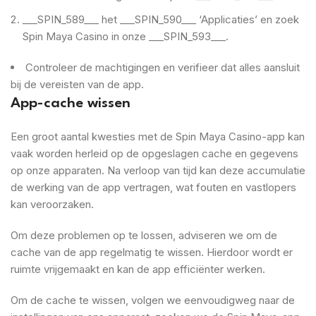
___SPIN_589___ het ___SPIN_590___ ‘Applicaties’ en zoek
Spin Maya Casino in onze ___SPIN_593___.
Controleer de machtigingen en verifieer dat alles aansluit
bij de vereisten van de app.
App-cache wissen
Een groot aantal kwesties met de Spin Maya Casino-app kan
vaak worden herleid op de opgeslagen cache en gegevens
op onze apparaten. Na verloop van tijd kan deze accumulatie
de werking van de app vertragen, wat fouten en vastlopers
kan veroorzaken.
Om deze problemen op te lossen, adviseren we om de
cache van de app regelmatig te wissen. Hierdoor wordt er
ruimte vrijgemaakt en kan de app efficiënter werken.
Om de cache te wissen, volgen we eenvoudigweg naar de