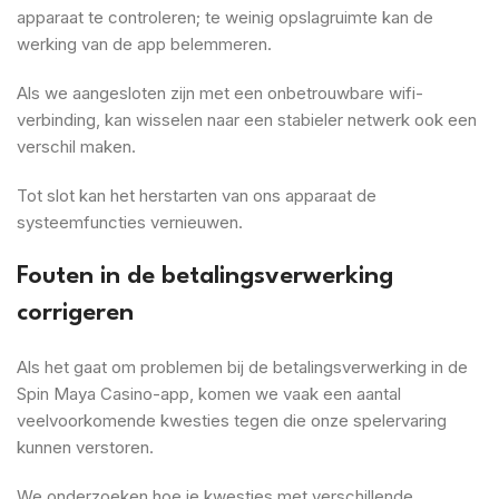
apparaat te controleren; te weinig opslagruimte kan de
werking van de app belemmeren.
Als we aangesloten zijn met een onbetrouwbare wifi-
verbinding, kan wisselen naar een stabieler netwerk ook een
verschil maken.
Tot slot kan het herstarten van ons apparaat de
systeemfuncties vernieuwen.
Fouten in de betalingsverwerking
corrigeren
Als het gaat om problemen bij de betalingsverwerking in de
Spin Maya Casino-app, komen we vaak een aantal
veelvoorkomende kwesties tegen die onze spelervaring
kunnen verstoren.
We onderzoeken hoe je kwesties met verschillende